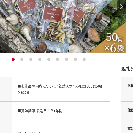
1
2
3
4
5
6
7
8
9
返礼
お
■お礼品の内容について ・乾燥スライス椎茸[300g(50g
×6袋)]
住
■賞味期限:製造日から1年間
電