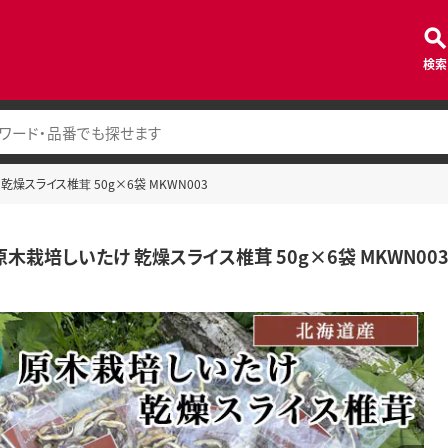
検索
燥スライス椎茸 50g×6袋 MKWN003
原木栽培しいたけ 乾燥スライス椎茸 50g×6袋 MKWN00