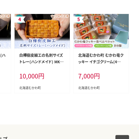
(ハ
白樺樹皮細工の名刺サイズ
北海道むかわ町 むかわ竜ク
トレー(ハンドメイド) MKW
ッキー イチゴクリーム(4個)
P038
&メロンクリーム(4個)計8個
10,000
円
7,000
円
食べ比べセット MKWQ003
北海道むかわ町
北海道むかわ町