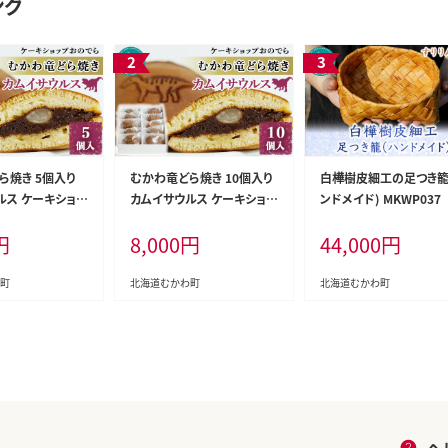
ング
ら焼き 5個入り
むかわ竜どら焼き 10個入り
白樺樹皮細工の足つき籠
ルス ケーキショッ
カムイサウルス ケーキショッ
ンドメイド) MKWP037
MKWO002
プおのでら MKWO001
円
8,000
円
44,000
円
町
北海道むかわ町
北海道むかわ町