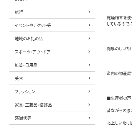
旅行
乾燥椎茸を使
しているので
イベントやチケット等
地域のお礼の品
肉厚のしいた
スポーツ・アウトドア
雑貨・日用品
道内の物産展
美容
ファッション
■生産者の声
家具・工芸品・装飾品
昔ながらの原
感謝状等
北上しいたけ