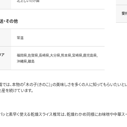
北上しいたけ園
受
送・その他
常温
リア
福岡県,佐賀県,長崎県,大分県,熊本県,宮崎県,鹿児島県,
沖縄県,離島
園では、本物の「木の子(きのこ)」の美味しさを多くの人に知ってもらいたい
生産を続けています。
パッと素早く使える乾燥スライス椎茸は、乾燥わかめ同様にお味噌や中華ス