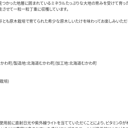
見つかった地層に囲まれているミネラルたっぷりな大地の育みを受けて育っ
生させて一粒一粒丁重に収穫しています。
非とも原木栽培で育てられた希少な原木しいたけを味わってお楽しみいただ
むかわ町/製造地:北海道むかわ町/加工地:北海道むかわ町
栽培)
使用前に直射日光や紫外線ライトを当てていただくことにより、ビタミンDが