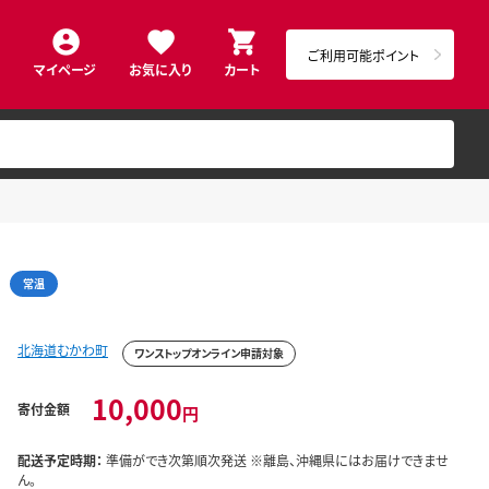
ご利用可能ポイント
マイページ
お気に入り
カート
3
常温
北海道むかわ町
ワンストップオンライン申請対象
10,000
寄付金額
円
配送予定時期：
準備ができ次第順次発送 ※離島、沖縄県にはお届けできませ
ん。