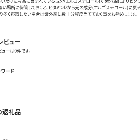
しいたけに豊富に含まれている成分(エルゴステロール)が紫外線によりビタミ
暗い場所に保管しておくと、ビタミンDから元の成分(エルゴステロール)に戻
より多く摂取したい場合は紫外線に数十分程度当てておく事をお勧めします。
レビュー
ビューは0件です。
ーワード
め返礼品