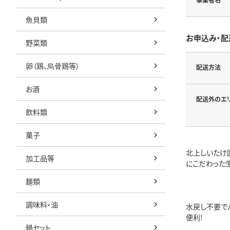
魚貝類
お申込み・配
野菜類
卵（鶏、烏骨鶏等）
配送方法
お酒
配送外のエ
飲料類
菓子
北上しいたけ
加工品等
にこだわった
麺類
調味料・油
水戻し不要で
便利!
鍋セット