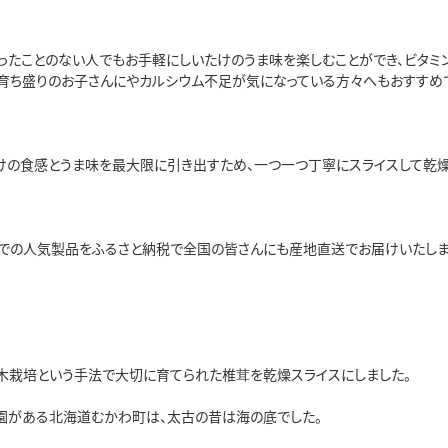
ったことのない人でもお手軽にしいたけのうま味を楽しむことができ、ビタミ
、育ち盛りのお子さんにやカルシウム不足が気になっている方々へもおすすめ
けの食感とうま味を最大限に引き出すため、一つ一つ丁寧にスライスして乾燥
での人気製品をふるさと納税で全国の皆さんにも産地直送でお届けいたしま
木栽培という手法で大切に育てられた椎茸を乾燥スライスにしました。
園がある北海道むかわ町は、太古の昔は海の底でした。