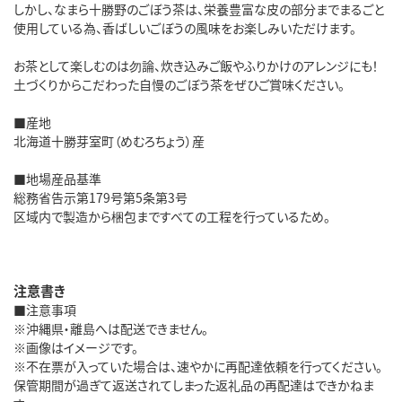
しかし、なまら十勝野のごぼう茶は、栄養豊富な皮の部分までまるごと
使用している為、香ばしいごぼうの風味をお楽しみいただけます。
お茶として楽しむのは勿論、炊き込みご飯やふりかけのアレンジにも！
土づくりからこだわった自慢のごぼう茶をぜひご賞味ください。
■産地
北海道十勝芽室町（めむろちょう）産
■地場産品基準
総務省告示第179号第5条第3号
区域内で製造から梱包まですべての工程を行っているため。
注意書き
■注意事項
※沖縄県・離島へは配送できません。
※画像はイメージです。
※不在票が入っていた場合は、速やかに再配達依頼を行ってください。
保管期間が過ぎて返送されてしまった返礼品の再配達はできかねま