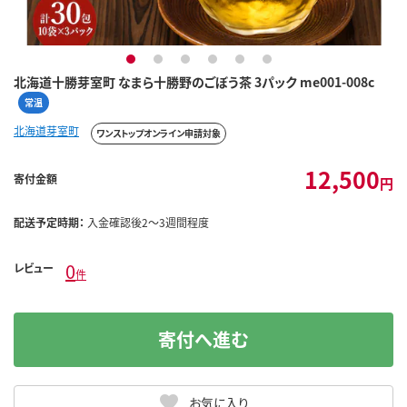
1
2
3
4
5
6
北海道十勝芽室町 なまら十勝野のごぼう茶 3パック me001-008c
常温
北海道芽室町
ワンストップオンライン申請対象
12,500
寄付金額
円
配送予定時期：
入金確認後2～3週間程度
0
レビュー
件
寄付へ進む
お気に入り