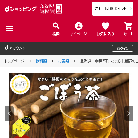
ご利用可能ポイント
検索
マイページ
お気に入り
カート
アカウント
ログイン
トップページ
飲料類
お茶類
北海道十勝芽室町 なまら十勝野のごぼう