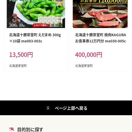
北海道十勝芽室町 えだまめ 300g
北海道十勝芽室町 焼肉KAGURA
×10袋 me003-003c
お食事券12万円分 me030-005c
13,500
円
400,000
円
北海道芽室町
北海道芽室町
ページ上部へ戻る
目的別に探す