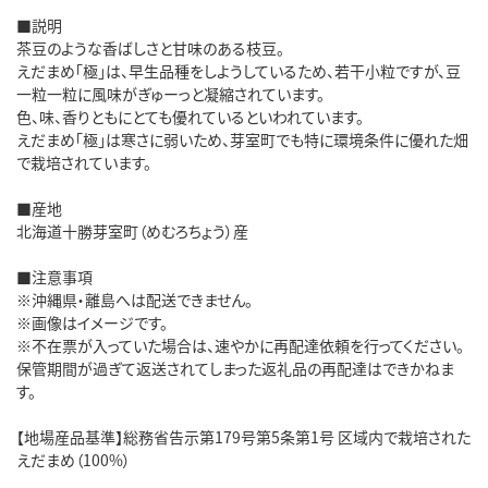
■説明
茶豆のような香ばしさと甘味のある枝豆。
えだまめ「極」は、早生品種をしようしているため、若干小粒ですが、豆
一粒一粒に風味がぎゅーっと凝縮されています。
色、味、香りともにとても優れているといわれています。
えだまめ「極」は寒さに弱いため、芽室町でも特に環境条件に優れた畑
で栽培されています。
■産地
北海道十勝芽室町（めむろちょう）産
■注意事項
※沖縄県・離島へは配送できません。
※画像はイメージです。
※不在票が入っていた場合は、速やかに再配達依頼を行ってください。
保管期間が過ぎて返送されてしまった返礼品の再配達はできかねま
す。
【地場産品基準】総務省告示第179号第5条第1号 区域内で栽培された
えだまめ（100%）