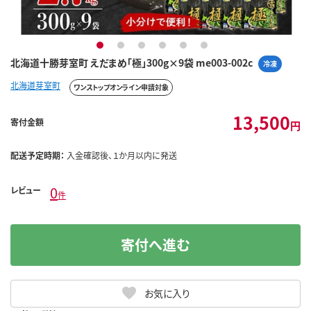
1
2
3
4
5
6
北海道十勝芽室町 えだまめ「極」300g×9袋 me003-002c
冷凍
北海道芽室町
ワンストップオンライン申請対象
13,500
寄付金額
円
配送予定時期：
入金確認後、１か月以内に発送
0
レビュー
件
寄付へ進む
お気に入り