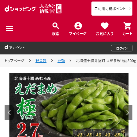
ご利用可能ポイント
検索
マイページ
お気に入り
カート
アカウント
ログイン
トップページ
野菜類
豆類
北海道十勝芽室町 えだまめ「極」300g×9