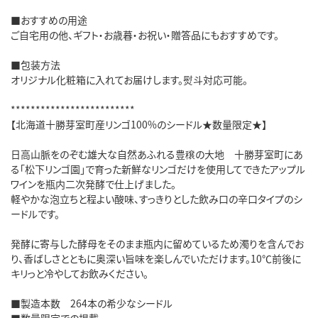
■おすすめの用途
ご自宅用の他、ギフト・お歳暮・お祝い・贈答品にもおすすめです。
■包装方法
オリジナル化粧箱に入れてお届けします。熨斗対応可能。
*************************
【北海道十勝芽室町産リンゴ100%のシードル★数量限定★】
日高山脈をのぞむ雄大な自然あふれる豊穣の大地 十勝芽室町にあ
る「松下リンゴ園」で育った新鮮なリンゴだけを使用してできたアップル
ワインを瓶内二次発酵で仕上げました。
軽やかな泡立ちと程よい酸味、すっきりとした飲み口の辛口タイプのシ
ードルです。
発酵に寄与した酵母をそのまま瓶内に留めているため濁りを含んでお
り、香ばしさとともに奥深い旨味を楽しんでいただけます。10℃前後に
キリっと冷やしてお飲みください。
■製造本数 264本の希少なシードル
■数量限定での掲載