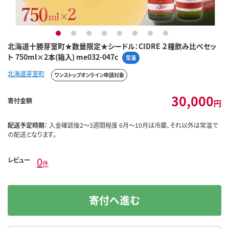
1
2
3
4
5
6
7
8
北海道十勝芽室町★数量限定★シードル：CIDRE ２種飲み比べセッ
ト 750ml×2本(箱入) me032-047c
常温
北海道芽室町
ワンストップオンライン申請対象
30,000
寄付金額
円
配送予定時期：
入金確認後2～3週間程度 6月～10月は冷蔵、それ以外は常温で
の配送となります。
0
レビュー
件
寄付へ進む