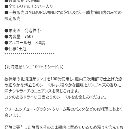
■全てシリアルナンバー入り
■一般販売はMEMUROWINERY直営店及び、十勝芽室町内のみでの
限定販売
●果実酒 発泡性①
●内容量 750?
●アルコール分 8.0度
●仕様：王冠
*************************
【北海道産リンゴ100%のシードル】
数種類の北海道産リンゴを100％使用し、瓶内二次発酵で仕上げたき
め細やかな泡立ちのシードルは、穏やかな酸味とリンゴ本来の香りに
洋ナシやライチのニュアンスを感じられます。
コクのあるドライな口当たりのシードルをお楽しみください。
クリームシチュー・グラタン・クリーム系のパスタなどのお料理にもよく
合います。
発酵に寄与した酵母をそのまま瓶内に留めているため濁りを含んでお