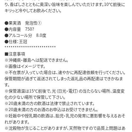
り、香ばしさとともに奥深い旨味を楽しんでいただけます。10℃前後に
キリっと冷やしてお飲みください。
●果実酒 発泡性①
●内容量 750?
●アルコール分 8.0度
●仕様：王冠
*************************
■注意事項
※沖縄県・離島へは配送できません。
※画像はイメージです。
※不在票が入っていた場合は、速やかに再配達依頼を行ってください。
保管期間が過ぎて返送されてしまった返礼品の再配達はできかねま
す。
※保管適温は15℃前後で、光（日光・電灯）の当たらない場所、温度変
化の少ない場所で保管して下さい。
※20歳未満の方の飲酒は法律で禁止されています。
※20歳未満の方のお酒のお申込はお受けできません。
※妊娠中や授乳期の飲酒は、胎児・乳児の発育に悪影響を与えるおそ
れがあります。
※沈殿物が生じることがありますが、天然物ですので品質上問題はあ