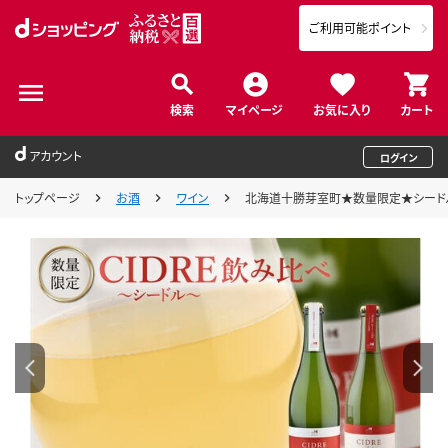
ご利用可能ポイント
検索
マイページ
お気に入り
カート
アカウント
ログイン
トップページ
お酒
ワイン
北海道十勝芽室町★数量限定★シードル：CID