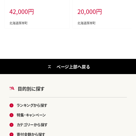
キナイフ付 生食 生牡蠣 貝付き牡
介類 殻付き牡蠣 食べ比べ
42,000
円
20,000
円
蠣 貝 海鮮 魚介類 殻付き牡蠣 マル
えもん
北海道厚岸町
北海道厚岸町
ページ上部へ戻る
目的別に探す
ランキングから探す
特集・キャンペーン
カテゴリーから探す
寄付金額から探す