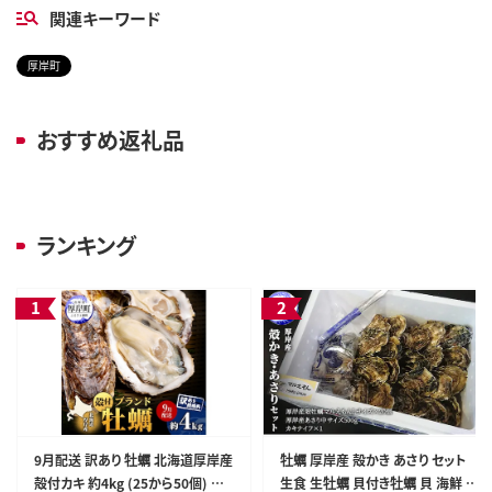
関連キーワード
厚岸町
おすすめ返礼品
ランキング
9月配送 訳あり 牡蠣 北海道厚岸産
牡蠣 厚岸産 殻かき あさり セット
殻付カキ 約4kg (25から50個) カ
生食 生牡蠣 貝付き牡蠣 貝 海鮮 魚