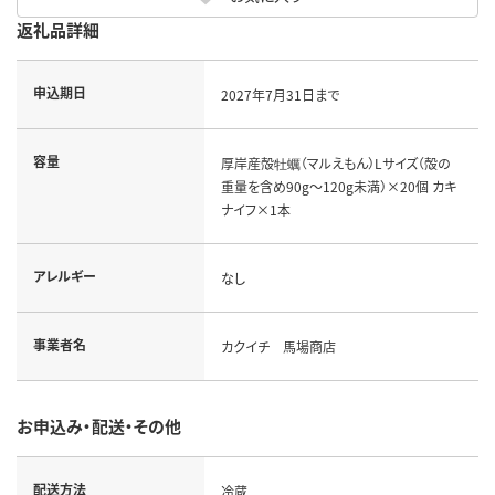
返礼品詳細
申込期日
2027年7月31日まで
容量
厚岸産殻牡蠣（マルえもん）Lサイズ（殻の
重量を含め90g～120g未満）×20個 カキ
ナイフ×1本
アレルギー
なし
事業者名
カクイチ 馬場商店
お申込み・配送・その他
配送方法
冷蔵