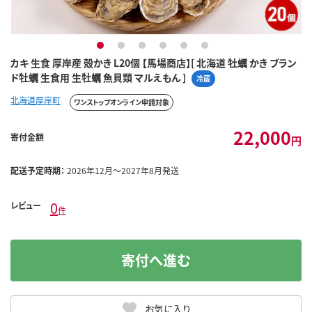
1
2
3
4
5
6
カキ 生食 厚岸産 殻かき L20個 【馬場商店】[ 北海道 牡蠣 かき ブラン
ド牡蠣 生食用 生牡蠣 魚貝類 マルえもん ]
冷蔵
北海道厚岸町
ワンストップオンライン申請対象
22,000
寄付金額
円
配送予定時期：
2026年12月～2027年8月発送
0
レビュー
件
寄付へ進む
お気に入り