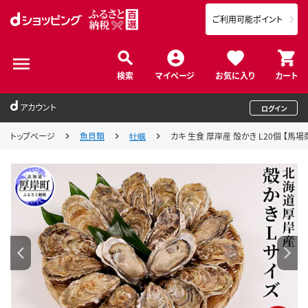
ご利用可能ポイント
検索
マイページ
お気に入り
カート
アカウント
ログイン
トップページ
魚貝類
牡蠣
カキ 生食 厚岸産 殻かき L20個 【馬場