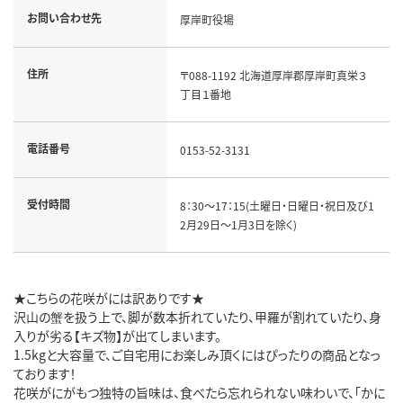
お問い合わせ先
厚岸町役場
住所
〒088-1192 北海道厚岸郡厚岸町真栄３
丁目１番地
電話番号
0153-52-3131
受付時間
8：30～17：15(土曜日・日曜日・祝日及び1
2月29日～1月3日を除く)
★こちらの花咲がには訳ありです★
沢山の蟹を扱う上で、脚が数本折れていたり、甲羅が割れていたり、身
入りが劣る【キズ物】が出てしまいます。
1.5kgと大容量で、ご自宅用にお楽しみ頂くにはぴったりの商品となっ
ております！
花咲がにがもつ独特の旨味は、食べたら忘れられない味わいで、「かに