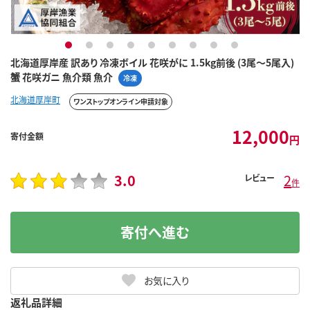
1
2
3
4
5
6
7
8
9
北海道厚岸産 訳あり 冷凍ボイル 花咲がに 1.5kg前後 (3尾～5尾入)
蟹 花咲ガニ 魚介類 魚介
冷凍
北海道厚岸町
ワンストップオンライン申請対象
12,000
寄付金額
円
3.0
2
レビュー
件
寄付へ進む
お気に入り
返礼品詳細