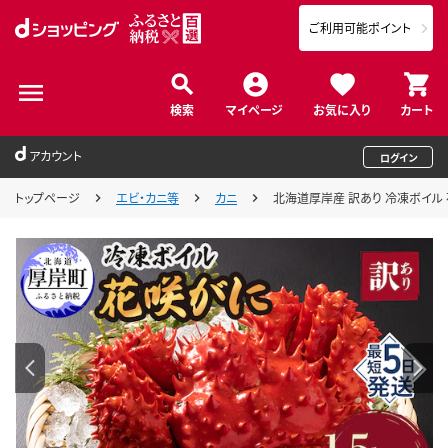
ご利用可能ポイント
検索
マイページ
お気に入り
カート
アカウント
ログイン
トップページ
エビ・カニ等
カニ
北海道厚岸産 訳あり 冷凍ボイル 花