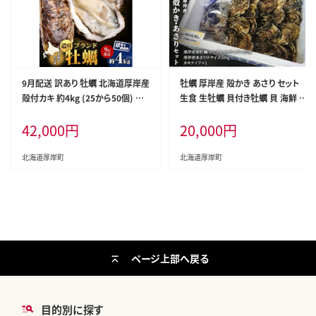
9月配送 訳あり 牡蠣 北海道厚岸産
牡蠣 厚岸産 殻かき あさり セット
殻付カキ 約4kg (25から50個) カ
生食 生牡蠣 貝付き牡蠣 貝 海鮮 魚
キナイフ付 生食 生牡蠣 貝付き牡
介類 殻付き牡蠣 食べ比べ
42,000
円
20,000
円
蠣 貝 海鮮 魚介類 殻付き牡蠣 マル
えもん
北海道厚岸町
北海道厚岸町
ページ上部へ戻る
目的別に探す