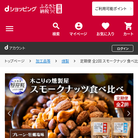
ご利用可能ポイント
検索
マイページ
お気に入り
カート
アカウント
ログイン
トップページ
加工品等
燻製
定期便 全2回 スモークナッツ 食べ比べ 