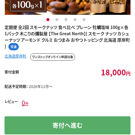
1
2
3
4
5
定期便 全2回 スモークナッツ 食べ比べ プレーン 牡蠣塩味 100g×各
1パック 木こりの燻製屋 【The Great North】[ スモーク ナッツ カシュ
ーナッツ アーモンド クルミ おつまみ おやつ トッピング 北海道 厚岸町
]
常温
北海道厚岸町
ワンストップオンライン申請対象
18,000
寄付金額
円
配送予定時期：
2026年11月～
0
レビュー
件
寄付へ進む