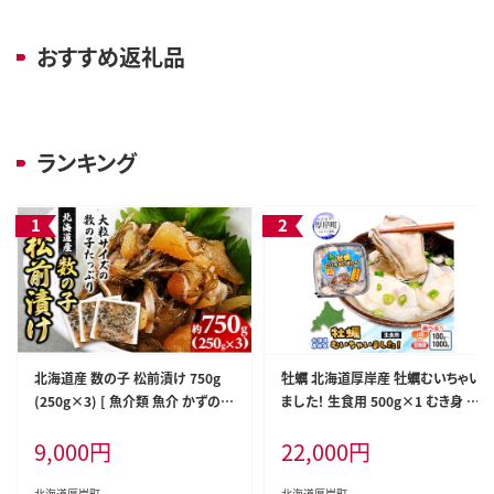
おすすめ返礼品
ランキング
北海道産 数の子 松前漬け 750g
牡蠣 北海道厚岸産 牡蠣むいちゃい
(250g×3) [ 魚介類 魚介 かずのこ
ました！ 生食用 500g×1 むき身 生
ごはんのお供 加工品 松前漬 北海
牡蠣 貝 海鮮 魚介類 新鮮 マルえも
9,000
円
22,000
円
道 ]
ん
北海道厚岸町
北海道厚岸町