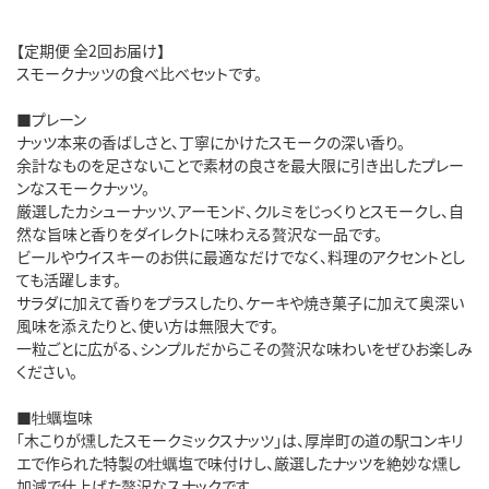
【定期便 全2回お届け】
スモークナッツの食べ比べセットです。
■プレーン
ナッツ本来の香ばしさと、丁寧にかけたスモークの深い香り。
余計なものを足さないことで素材の良さを最大限に引き出したプレー
ンなスモークナッツ。
厳選したカシューナッツ、アーモンド、クルミをじっくりとスモークし、自
然な旨味と香りをダイレクトに味わえる贅沢な一品です。
ビールやウイスキーのお供に最適なだけでなく、料理のアクセントとし
ても活躍します。
サラダに加えて香りをプラスしたり、ケーキや焼き菓子に加えて奥深い
風味を添えたりと、使い方は無限大です。
一粒ごとに広がる、シンプルだからこその贅沢な味わいをぜひお楽しみ
ください。
■牡蠣塩味
「木こりが燻したスモークミックスナッツ」は、厚岸町の道の駅コンキリ
エで作られた特製の牡蠣塩で味付けし、厳選したナッツを絶妙な燻し
加減で仕上げた贅沢なスナックです。