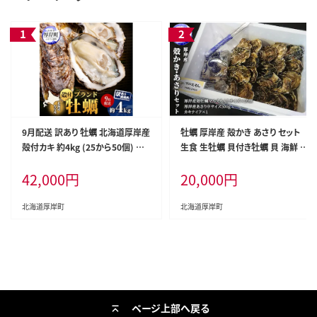
9月配送 訳あり 牡蠣 北海道厚岸産
牡蠣 厚岸産 殻かき あさり セット
殻付カキ 約4kg (25から50個) カ
生食 生牡蠣 貝付き牡蠣 貝 海鮮 魚
キナイフ付 生食 生牡蠣 貝付き牡
介類 殻付き牡蠣 食べ比べ
42,000
円
20,000
円
蠣 貝 海鮮 魚介類 殻付き牡蠣 マル
えもん
北海道厚岸町
北海道厚岸町
ページ上部へ戻る