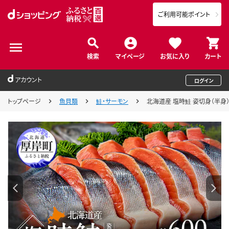
ご利用可能ポイント
検索
マイページ
お気に入り
カート
アカウント
ログイン
トップページ
魚貝類
鮭・サーモン
北海道産 塩時鮭 姿切身（半身） 約