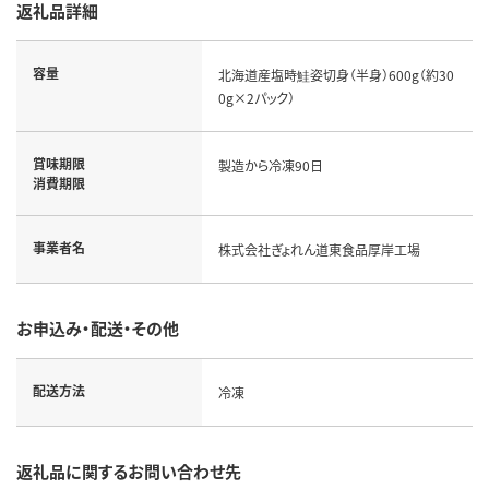
返礼品詳細
容量
北海道産塩時鮭姿切身（半身）600g（約30
0g×2パック）
賞味期限
製造から冷凍90日
消費期限
事業者名
株式会社ぎょれん道東食品厚岸工場
お申込み・配送・その他
配送方法
冷凍
返礼品に関するお問い合わせ先