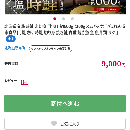
1
2
3
北海道産 塩時鮭 姿切身（半身） 約600g （300g×2パック）【ぎょれん道
東食品】 [ 鮭 さけ 時鮭 切り身 焼き鮭 貴重 焼き魚 魚 魚介類 サケ ]
冷凍
北海道厚岸町
ワンストップオンライン申請対象
9,000
寄付金額
円
0
レビュー
件
寄付へ進む
お気に入り