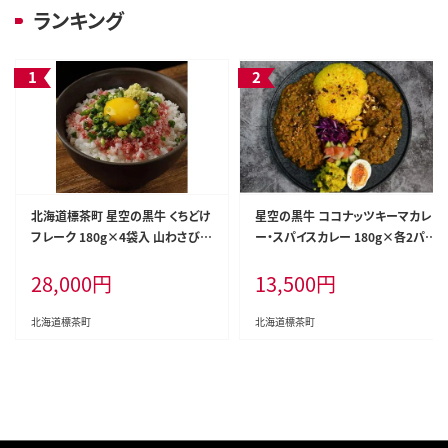
ランキング
北海道標茶町 星空の黒牛 くちどけ
星空の黒牛 ココナッツキーマカレ
フレーク 180g×4袋入 山わさび 8
ー・スパイスカレー 180g×各2パッ
0g【 肉 牛 牛肉 和牛 国産 霜降り 冷
ク
28,000
円
13,500
円
凍 どんぶり 丼 人気 ちらし寿司 冷
凍 ギフト 取り寄せ 国産和牛 トロ
ふりかけ 標茶町 北海道 】
北海道標茶町
北海道標茶町