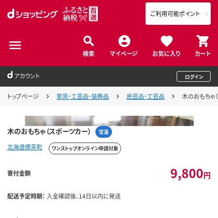
ご利用可能ポイント
検索
マイページ
お気に入り
カート
アカウント
ログイン
トップページ
家具・工芸品・装飾品
民芸品・工芸品
木のおもちゃ
木のおもちゃ（スポーツカー）
常温
北海道標茶町
ワンストップオンライン申請対象
9,800
寄付金額
円
配送予定時期：
入金確認後、14日以内に発送