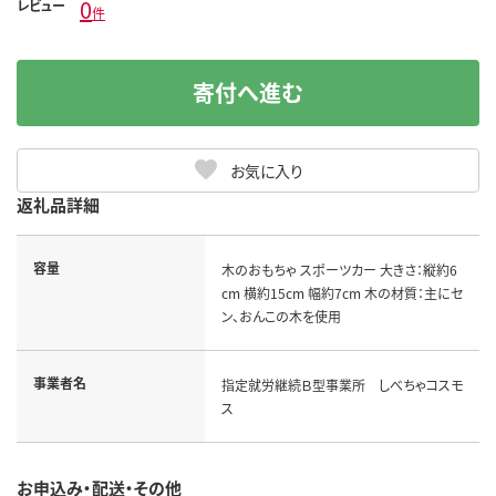
0
レビュー
件
寄付へ進む
お気に入り
返礼品詳細
容量
木のおもちゃ スポーツカー 大きさ：縦約6
cm 横約15cm 幅約7cm 木の材質：主にセ
ン、おんこの木を使用
事業者名
指定就労継続Ｂ型事業所 しべちゃコスモ
ス
お申込み・配送・その他