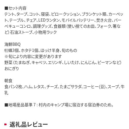
■セット内容
テント、タープ、コット、寝袋、ピロークッション、ブランケット類、カーペッ
ト、テーブル、チェア、LEDランタン、モバイルバッテリー、焚き火台、バー
ベキューコンロ、調理グッズ、食器類（使い捨てのお皿、フォーク、箸な
ど）石油ストーブ、小物用ラック
海鮮BBQ
牡蠣3個、ホタテ1個、ほっけ半身、旬のもの
※旬により内容に変更があります
野菜（たまねぎ、キャベツ、エリンギ、しいたけ、にんじん、ピーマンなど）
おにぎり
朝食
食パン2枚、ハム、レタス、チーズ、たまごサラダ、コーヒー(豆)、スープ、牛
乳
■地場産品基準 7 : 村内のキャンプ場に宿泊する宿泊券のため。
返礼品レビュー