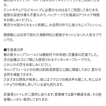
す。
テントやチェアなどキャンプに必要なものは全てご用意してあります。
面倒な設営作業も不要なので、バッグ一つで北海道のアウトドア時間
をお楽しみください。
東京や大阪からももっと気軽に。大自然の中で心身ともにリフレッシュ。
晩御飯には近郊で採れた海鮮BBQと朝食がセットになった人気なプラ
ンです。
■生産者の声
鶴の里キャンプフィールドは鶴居村で40年続く芝農家の芝畑でした。
芝の品種はゴルフ場にも使用されるケンタッキーブルーグラス。
ふかふかの芝をお楽しみください。
キャンプフィールドの北側は釧路湿原国立公園に隣接しており、豊かな
自然を堪能できます。
さまざまな野鳥が飛来し、夜にはフクロウの鳴き声も聞こえ、冬にはタ
ンチョウが飛来し歩いている姿も見れます。
炊事場とトイレが二箇所にあります。管理棟では薪や鶴居木炭、その他
各種レンタル・販売しております。