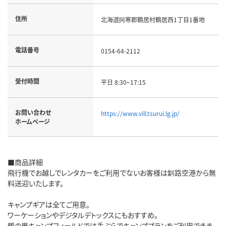
住所
北海道阿寒郡鶴居村鶴居西1丁目1番地
電話番号
0154-64-2112
受付時間
平日 8:30~17:15
お問い合わせ
https://www.vill.tsurui.lg.jp/
ホームページ
■商品詳細
飛行機でお越しでレンタカーをご利用でないお客様は釧路空港から無
料送迎いたします。
キャンプギアは全てご用意。
ワーケーションやデジタルデトックスにもおすすめ。
鶴の里キャンプフィールドでは手ぶらでキャンププランをご利用できま