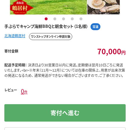
1
2
3
4
5
手ぶらでキャンプ海鮮BBQと朝食セット（1名様）
常温
北海道鶴居村
ワンストップオンライン申請対象
70,000
寄付金額
円
配送予定時期：
決済日より30営業日以内に発送。定期便は翌月10日ごろに発送
いたします。<br>※年末（11月～12月）については在庫の関係上、用意が出来次第
の発送になるため、 通常発送ができない場合がございますので、ご了承ください。
0
レビュー
件
寄付へ進む