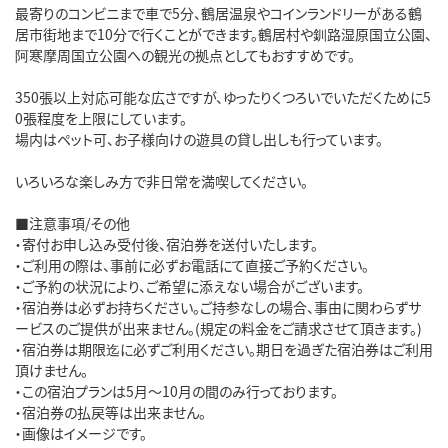
最寄りのコンビニまで車で5分、鶴居温泉やコインランドリーがある鶴
居市街地まで10分で行くことができます。鶴居村や釧路湿原国立公園、
阿寒摩周国立公園への観光の拠点としてもおすすめです。
350張以上対応可能な広さですが、ゆったりくつろいでいただくために5
0張程度を上限にしています。
場内はペット可、お子様向けの遊具の貸し出しも行っています。
いろいろな楽しみ方で非日常を満喫してください。
■注意事項/その他
・寄付お申し込み受付後、宿泊券を送付いたします。
・ご利用の際は、事前に必ずお電話にて直接ご予約ください。
・ご予約の状況により、ご希望に添えない場合がございます。
・宿泊券は必ずお持ちください。ご持参なしの場合、事由に関わらずサ
ービスのご提供が出来ません。(規定の料金をご請求させて頂きます。)
・宿泊券は期限迄に必ずご利用ください。期日を過ぎた宿泊券はご利用
頂けません。
・この宿泊プランは5月～10月の間のみ行っております。
・宿泊券の払戻等は出来ません。
・画像はイメージです。