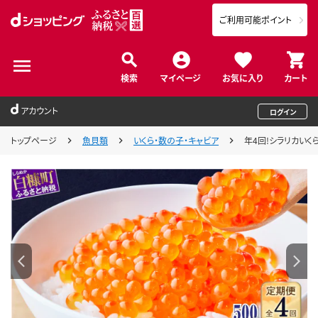
ご利用可能ポイント
検索
マイページ
お気に入り
カート
アカウント
ログイン
トップページ
魚貝類
いくら・数の子・キャビア
年4回!シラリカいくら(