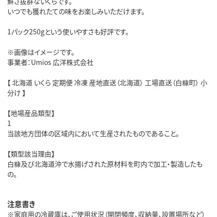
鮮さ抜群ないくらです。
いつでも獲れたての味をお楽しみいただけます。
1パック250gという使いやすさも好評です。
※画像はイメージです。
事業者：Umios 広洋株式会社
【 北海道 いくら 定期便 冷凍 産地直送（北海道） 工場直送（白糠町） 小
分け 】
【地場産品類型】
1
当該地方団体の区域内において生産されたものであること。
【類型該当理由】
白糠及び北海道沖で水揚げされた原材料を町内で加工・製造したも
の。
注意書き
※家庭用の冷蔵庫は、ご使用状況（開閉頻度、収納量、設置場所など）