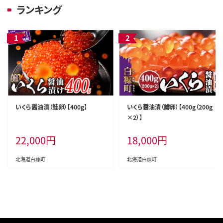
ランキング
いくら醤油漬（鮭卵）【400g】
いくら醤油漬（鱒卵）【400g（200g
×2）】
22,000
円
18,000
円
北海道白糠町
北海道白糠町