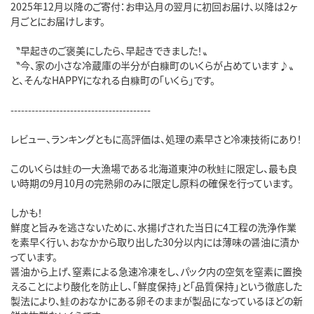
2025年12月以降のご寄付：お申込月の翌月に初回お届け、以降は2ヶ
月ごとにお届けします。
〝早起きのご褒美にしたら、早起きできました！〟
〝今、家の小さな冷蔵庫の半分が白糠町のいくらが占めています♪〟
と、そんなHAPPYになれる白糠町の「いくら」です。
----------------------------------------
レビュー、ランキングともに高評価は、処理の素早さと冷凍技術にあり！
このいくらは鮭の一大漁場である北海道東沖の秋鮭に限定し、最も良
い時期の9月10月の完熟卵のみに限定し原料の確保を行っています。
しかも！
鮮度と旨みを逃さないために、水揚げされた当日に4工程の洗浄作業
を素早く行い、おなかから取り出した30分以内には薄味の醤油に漬か
っています。
醤油から上げ、窒素による急速冷凍をし、パック内の空気を窒素に置換
えることにより酸化を防止し、「鮮度保持」と「品質保持」という徹底した
製法により、鮭のおなかにある卵そのままが製品になっているほどの新