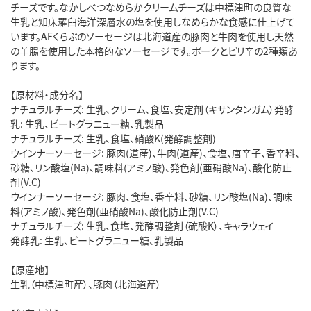
チーズです。なかしべつなめらかクリームチーズは中標津町の良質な
生乳と知床羅臼海洋深層水の塩を使用しなめらかな食感に仕上げて
います。AFくらぶのソーセージは北海道産の豚肉と牛肉を使用し天然
の羊腸を使用した本格的なソーセージです。ポークとピリ辛の2種類あ
ります。
【原材料・成分名】
ナチュラルチーズ: 生乳、クリーム、食塩、安定剤（キサンタンガム）発酵
乳: 生乳、ビートグラニュー糖、乳製品
ナチュラルチーズ: 生乳、食塩、硝酸K(発酵調整剤)
ウインナーソーセージ: 豚肉(道産)、牛肉(道産)、食塩、唐辛子、香辛料、
砂糖、リン酸塩(Na)、調味料(アミノ酸)、発色剤(亜硝酸Na)、酸化防止
剤(V.C)
ウインナーソーセージ: 豚肉、食塩、香辛料、砂糖、リン酸塩(Na)、調味
料(アミノ酸)、発色剤(亜硝酸Na)、酸化防止剤(V.C)
ナチュラルチーズ: 生乳、食塩、発酵調整剤（硫酸K）、キャラウェイ
発酵乳: 生乳、ビートグラニュー糖、乳製品
【原産地】
生乳（中標津町産）、豚肉（北海道産）