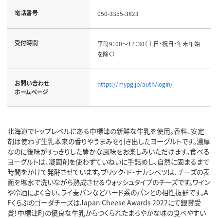
電話番号
050-3355-3823
受付時間
平時9：00～17：30（土日・祝日・年末年始
を除く）
お問い合わせ
https://mypg.jp/auth/login/
ホームページ
北海道でトップレベルにある中標津の新鮮な牛乳を使用。香料、安定
剤は使わず生乳本来の香りやうまみを引き出したヨーグルトです。濃厚
なのに後味がすっきりした豊かな風味をお楽しみいただけます。食べる
ヨーグルトは、凝固剤を使わずていねいに手詰めし、自然に固まるまで
時間をかけて発酵させています。ブリック・ド・ナカシベツは、チーズの表
面を塩水で洗いながら熟成させるウォッシュタイプのチーズです。ワイン
や冷酒によく合い、ライ麦パンなどハード系のパンとの相性抜群です。A
FくらぶのゴーダチーズはJapan Cheese Awards 2022にて銀賞受
賞！中標津町の優良な牛乳からつくられたまろやかな味の食べやすい