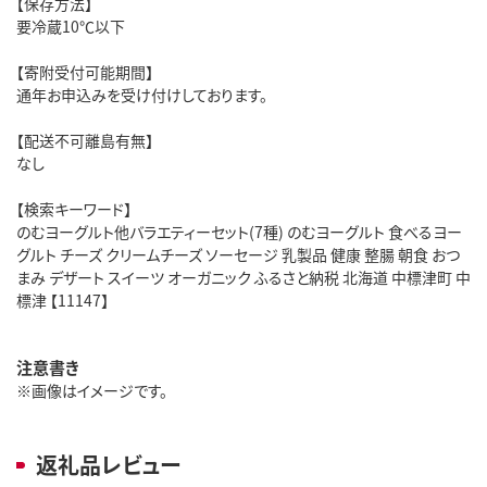
【保存方法】
要冷蔵10℃以下
【寄附受付可能期間】
通年お申込みを受け付けしております。
【配送不可離島有無】
なし
【検索キーワード】
のむヨーグルト他バラエティーセット(7種) のむヨーグルト 食べるヨー
グルト チーズ クリームチーズ ソーセージ 乳製品 健康 整腸 朝食 おつ
まみ デザート スイーツ オーガニック ふるさと納税 北海道 中標津町 中
標津 【11147】
注意書き
※画像はイメージです。
返礼品レビュー