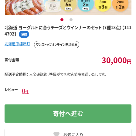
1
2
北海道 ヨーグルトに合うチーズとウインナーのセット（7種13点）【111
4702】
冷蔵
北海道中標津町
ワンストップオンライン申請対象
30,000
寄付金額
円
配送予定時期：
入金確認後、準備ができ次第随時発送いたします。
0
レビュー
件
寄付へ進む
お気に入り