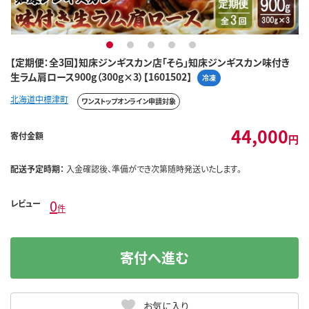
1
2
3
4
5
【定期便：全3回】知床ジンギスカン店「そら」知床ジンギスカン味付き
生ラム肩ロース900g（300g×3）【1601502】
冷凍
北海道中標津町
ワンストップオンライン申請対象
44,000
寄付金額
円
配送予定時期：
入金確認後、準備ができ次第随時発送いたします。
0
レビュー
件
寄付へ進む
お気に入り