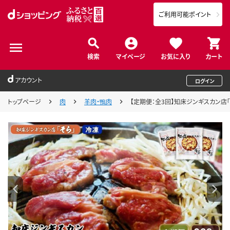
ご利用可能ポイント
検索
マイページ
お気に入り
カート
アカウント
ログイン
トップページ
肉
羊肉・鴨肉
【定期便：全3回】知床ジンギスカン店「そ