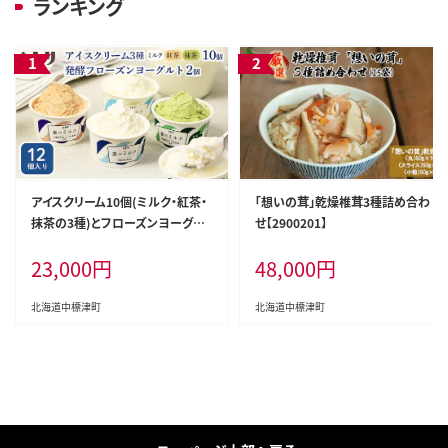
ランキング
アイスクリーム10個(ミルク・紅茶・
「想いの茸」乾燥椎茸3種詰め合わ
抹茶の3種)とフローズンヨーグル
せ【2900201】
ト×2個セット【1103903】
23,000
円
48,000
円
北海道中標津町
北海道中標津町