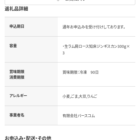
返礼品詳細
申込期日
通年お申込みを受け付けしております。
容量
・生ラム肩ロース知床ジンギスカン300g×
3
賞味期限
賞味期限：冷凍 90日
消費期限
アレルギー
小麦,ごま,大豆,りんご
事業者名
有限会社バースコム
お申込み・配送・その他