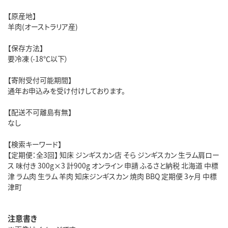
【原産地】
羊肉(オーストラリア産)
【保存方法】
要冷凍（-18℃以下）
【寄附受付可能期間】
通年お申込みを受け付けしております。
【配送不可離島有無】
なし
【検索キーワード】
【定期便：全3回】 知床 ジンギスカン店 そら ジンギスカン 生ラム肩ロー
ス 味付き 300g×3 計900g オンライン 申請 ふるさと納税 北海道 中標
津 ラム肉 生ラム 羊肉 知床ジンギスカン 焼肉 BBQ 定期便 3ヶ月 中標
津町
注意書き