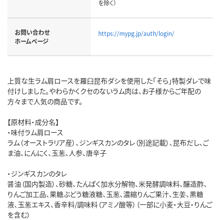
を除く）
お問い合わせ
https://mypg.jp/auth/login/
ホームページ
上質な生ラム肩ロースを羅臼昆布ダシを使用した「そら」特製ダレで味
付けしました。やわらかくクセのないラム肉は、お子様からご年配の
方々まで人気の商品です。
【原材料・成分名】
・味付ラム肩ロース
ラム（オーストラリア産）、ジンギスカンのタレ（別途記載）、昆布だし、ご
ま油、にんにく、玉葱、人参、唐辛子
・ジンギスカンのタレ
醤油（国内製造）、砂糖、たんぱく加水分解物、米発酵調味料、醸造酢、
りんご加工品、果糖ぶどう糖液糖、玉葱、濃縮りんご果汁、生姜、黒糖
液、玉葱エキス、香辛料/調味料（アミノ酸等）（一部に小麦・大豆・りんご
を含む）