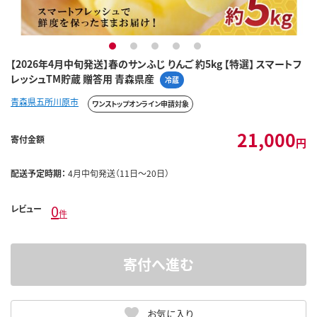
1
2
3
4
5
【2026年4月中旬発送】春のサンふじ りんご 約5kg 【特選】 スマートフ
レッシュTM貯蔵 贈答用 青森県産
冷蔵
青森県五所川原市
ワンストップオンライン申請対象
21,000
寄付金額
円
配送予定時期：
4月中旬発送（11日～20日）
0
レビュー
件
寄付へ進む
お気に入り