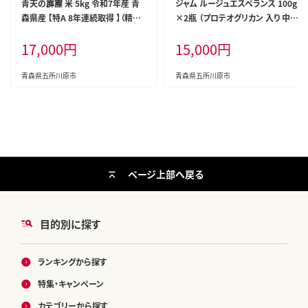
青天の霹靂 米 5kg 令和7年産 青
ジャム ルージュエスペランス 100g
森県産 【特A 8年連続取得 】（精米）
×2瓶 （プロテオグリカン 入り 中ま
晴天の霹靂
で赤～いりんごジャム）
17,000
円
15,000
円
青森県五所川原市
青森県五所川原市
ページ上部へ戻る
目的別に探す
ランキングから探す
特集・キャンペーン
カテゴリーから探す