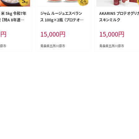
米 5kg 令和7年
ジャム ルージュエスペラン
AKARIN5 プロテオグリ
 【特A 8年連続
ス 100g×2瓶 （プロテオグリ
スキンミルク
米） 晴天の霹靂
カン 入り 中まで赤～いりん
0
円
15,000
円
15,000
円
ごジャム）
原市
青森県五所川原市
青森県五所川原市