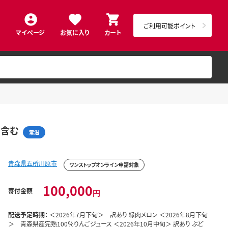
ご利用可能ポイント
マイページ
お気に入り
カート
品含む
常温
青森県五所川原市
ワンストップオンライン申請対象
100,000
寄付金額
円
配送予定時期：
＜2026年7月下旬＞ 訳あり 緑肉メロン ＜2026年8月下旬
＞ 青森県産完熟100％りんごジュース ＜2026年10月中旬＞ 訳あり ぶど