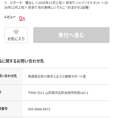
う ピオーネ 種なし ＜2026年11月上旬＞ 訳あり シャインマスカット ＜20
26年12月上旬＞ 訳あり 旬の美味しい りんご （おまかせ2品種）
0
レビュー
件
寄付へ進む
お気に入り
品に関するお問い合わせ先
問い合わせ先
青森県五所川原市ふるさと納税サポート室
所
〒999-3511 山形県河北町谷地字砂田143-1
話番号
050-8888-8473