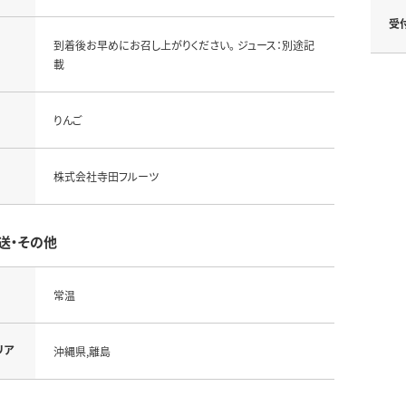
受
到着後お早めにお召し上がりください。 ジュース：別途記
載
りんご
株式会社寺田フルーツ
送・その他
常温
リア
沖縄県,離島