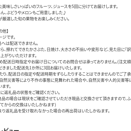
た美味しさいっぱいのフルーツ、ジュースを5回に分けてお届けします。
ろん、ぶどうやメロンもご用意しました♪
が厳選した旬の果物をお楽しみください。
の他】
ージです。
島へは配送できません。
むら、擦れてできたかさぶた、日焼け、大きさの不揃いや変形など、見た目に『訳
し上がりいただけます。
め配送日時指定やお届け日についてのお問合せは承っておりません。(注文順
だきました配送先1か所に3回お届けいたします。
たり、配送日の指定や配送時期をずらしたりすることはできませんのでご了承
自然災害等により不作の事態に見舞われた場合や、自然災害や人的災害等に
います。
ぐに返礼品の状態をご確認ください。
良品の場合は現状をご確認させていただき現品と交換させて頂きますので、ふ
ぎてからの交換はいたしかねます)
より返礼品を受け取れなかった場合の再出荷はいたしかねます。
レビュー