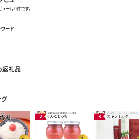
ビューは0件です。
ーワード
め返礼品
ング