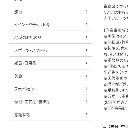
青森県で育っ
旅行
りんごはもち
寺田フルーツ
イベントやチケット等
【注意事項/そ
※画像はイメ
地域のお礼の品
※沖縄県・離
※枝キズ、色
スポーツ・アウトドア
おいしくお召
※季節品のた
雑貨・日用品
※ご指定いた
配送先を分け
美容
※天候不順や
る場合がござ
ファッション
※受取後、す
※万が一、不
家具・工芸品・装飾品
(お時間が過
※ご不在等に
感謝状等
返礼品