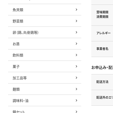
魚貝類
賞味期限
消費期限
野菜類
卵（鶏、烏骨鶏等）
アレルギー
お酒
事業者名
飲料類
菓子
お申込み・配
加工品等
配送方法
麺類
配送外のエ
調味料・油
鍋セット