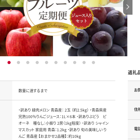
1
2
3
4
5
6
7
8
9
10
返礼
お
数量に達するまで
住
・訳あり 緑肉メロン 青森産： 2玉 （約2.5kg） ・青森県産
完熟100％りんごジュース：1L×6本 ・訳ありぶどう ピ
オーネ 種なし：小振り 2房（1kg程度） ・訳あり シャイン
電
マスカット 家庭用 青森：1.2kg ・訳あり 旬の美味しい り
んご 青森産 【おまかせ2品種】：約10kg