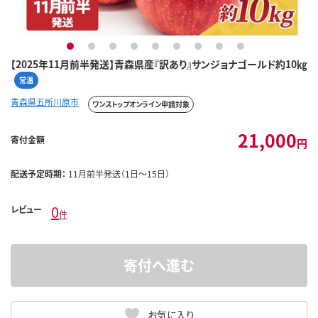
1
2
3
4
5
6
7
8
9
【2025年11月前半発送】青森県産『訳あり』サンジョナゴールド約10㎏
常温
青森県五所川原市
ワンストップオンライン申請対象
21,000
寄付金額
円
配送予定時期：
11月前半発送（1日～15日）
0
レビュー
件
寄付へ進む
お気に入り