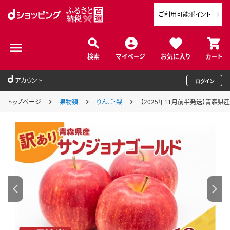
ご利用可能ポイント
検索
マイページ
お気に入り
カート
アカウント
ログイン
トップページ
果物類
りんご・梨
【2025年11月前半発送】青森県