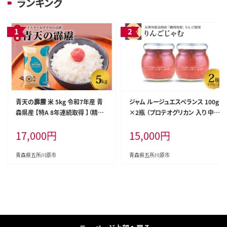
ランキング
青天の霹靂 米 5kg 令和7年産 青
ジャム ルージュエスペランス 100g
森県産 【特A 8年連続取得 】（精米）
×2瓶 （プロテオグリカン 入り 中ま
晴天の霹靂
で赤～いりんごジャム）
17,000
円
15,000
円
青森県五所川原市
青森県五所川原市