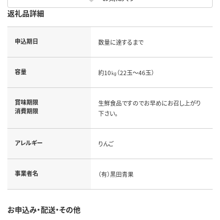
返礼品詳細
申込期日
数量に達するまで
容量
約10㎏（22玉～46玉）
賞味期限
生鮮食品ですのでお早めにお召し上がり
消費期限
下さい。
アレルギー
りんご
事業者名
（有）黒田青果
お申込み・配送・その他