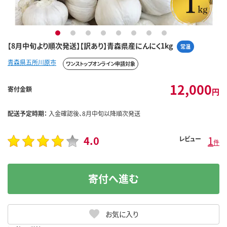
1
2
3
4
5
6
7
8
【8月中旬より順次発送】【訳あり】青森県産にんにく1kg
常温
青森県五所川原市
ワンストップオンライン申請対象
12,000
寄付金額
円
配送予定時期：
入金確認後、8月中旬以降順次発送
4.0
1
レビュー
件
寄付へ進む
お気に入り