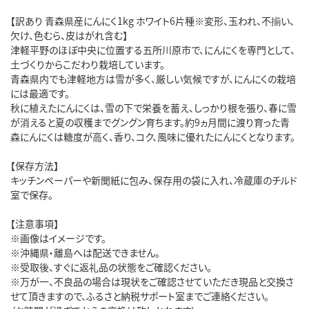
【訳あり 青森県産にんにく1kg ホワイト6片種※変形、玉われ、不揃い、
欠け、色むら、皮はがれ含む】
津軽平野のほぼ中央に位置する五所川原市で、にんにくを専門として、
土づくりからこだわり栽培しています。
青森県内でも津軽地方は雪が多く、厳しい気候ですが、にんにくの栽培
には最適です。
秋に植えたにんにくは、雪の下で栄養を蓄え、しっかり根を張り、春に雪
が消えると夏の収穫までグングン育ちます。約9ヵ月間に渡り育った青
森にんにくは糖度が高く、香り、コク、風味に優れたにんにくとなります。
【保存方法】
キッチンペーパーや新聞紙に包み、保存用の袋に入れ、冷蔵庫のチルド
室で保存。
【注意事項】
※画像はイメージです。
※沖縄県・離島へは配送できません。
※受取後、すぐに返礼品の状態をご確認ください。
※万が一、不良品の場合は現状をご確認させていただき現品と交換さ
せて頂きますので、ふるさと納税サポート室までご連絡ください。