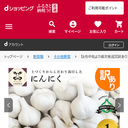
ご利用可能ポイント
検索
マイページ
お気に入り
カート
アカウント
ログイン
トップページ
野菜類
その他野菜
【8月中旬より順次発送】【訳あり