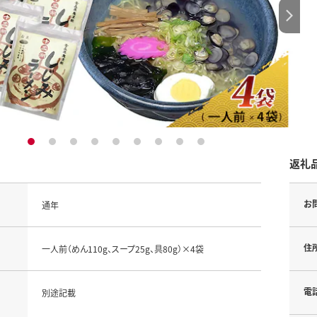
1
2
3
4
5
6
7
8
9
返礼
お
通年
住
一人前（めん110g、スープ25g、具80g）×4袋
電
別途記載