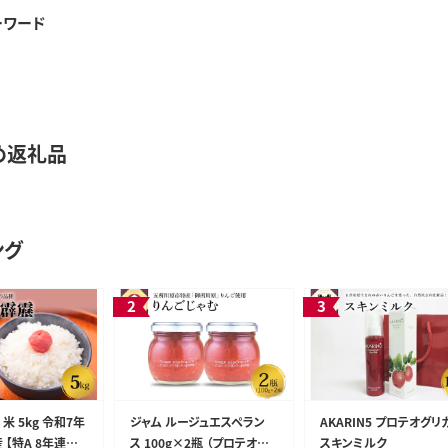
ーワード
め返礼品
ング
米 5kg 令和7年
ジャム ルージュエスペラン
AKARIN5 プロテオグリ
 【特A 8年連続
ス 100g×2瓶 （プロテオグリ
スキンミルク