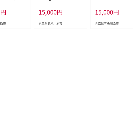
米） 晴天の霹靂
カン 入り 中まで赤～いりん
0
円
15,000
円
15,000
円
ごジャム）
原市
青森県五所川原市
青森県五所川原市