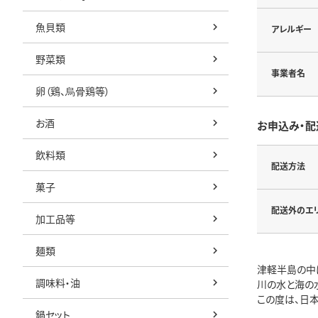
魚貝類
アレルギー
野菜類
事業者名
卵（鶏、烏骨鶏等）
お酒
お申込み・配
飲料類
配送方法
菓子
配送外のエ
加工品等
麺類
津軽半島の中
調味料・油
川の水と海の
この度は、日
鍋セット