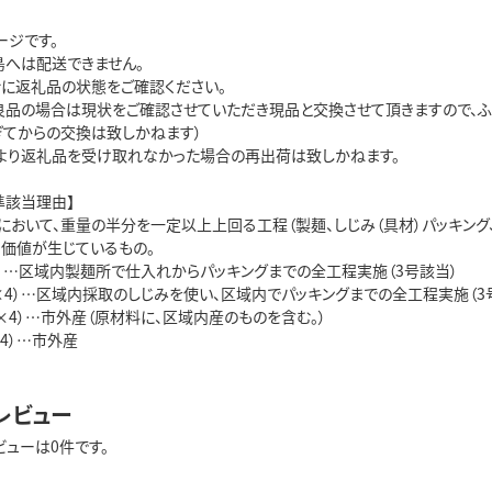
ージです。
島へは配送できません。
ぐに返礼品の状態をご確認ください。
良品の場合は現状をご確認させていただき現品と交換させて頂きますので、ふ
ぎてからの交換は致しかねます）
より返礼品を受け取れなかった場合の再出荷は致しかねます。
準該当理由】
において、重量の半分を一定以上上回る工程（製麺、しじみ（具材）パッキング、
加価値が生じているもの。
×4）…区域内製麺所で仕入れからパッキングまでの全工程実施（3号該当）
g×4）…区域内採取のしじみを使い、区域内でパッキングまでの全工程実施（3
ｇ×4）…市外産（原材料に、区域内産のものを含む。）
×4）…市外産
レビュー
ビューは0件です。