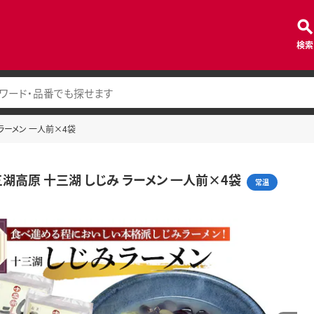
検索
ラーメン 一人前×4袋
湖高原 十三湖 しじみ ラーメン 一人前×4袋
常温