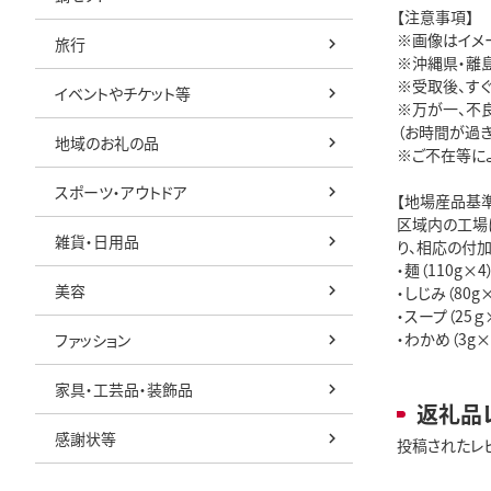
【注意事項】
※画像はイメ
旅行
※沖縄県・離
※受取後、す
イベントやチケット等
※万が一、不
（お時間が過
地域のお礼の品
※ご不在等に
スポーツ・アウトドア
【地場産品基
区域内の工場
雑貨・日用品
り、相応の付
・麺（110g
美容
・しじみ（80
・スープ（25
・わかめ（3g
ファッション
家具・工芸品・装飾品
返礼品
感謝状等
投稿されたレ