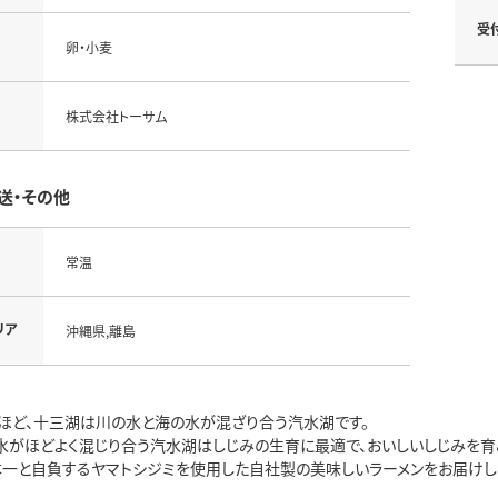
受
卵・小麦
株式会社トーサム
送・その他
常温
リア
沖縄県,離島
ほど、十三湖は川の水と海の水が混ざり合う汽水湖です。
水がほどよく混じり合う汽水湖はしじみの生育に最適で、おいしいしじみを育
本一と自負するヤマトシジミを使用した自社製の美味しいラーメンをお届けし