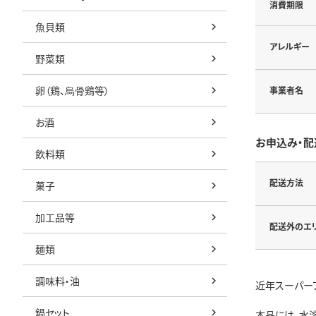
消費期限
魚貝類
アレルギー
野菜類
卵（鶏、烏骨鶏等）
事業者名
お酒
お申込み・配
飲料類
配送方法
菓子
加工品等
配送外のエ
麺類
調味料・油
近年スーパー
鍋セット
本品には、水