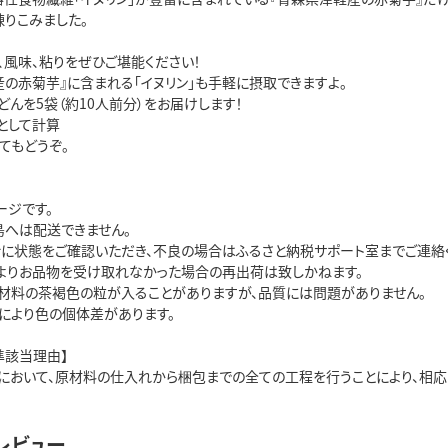
練りこみました。
、風味、粘りをぜひご堪能ください！
産の赤菊芋』に含まれる「イヌリン」も手軽に摂取できますよ。
うどんを5袋（約10人前分）をお届けします！
gとして計算
てもどうぞ。
ージです。
島へは配送できません。
ぐに状態をご確認いただき、不良の場合はふるさと納税サポート室までご連絡
よりお品物を受け取れなかった場合の再出荷は致しかねます。
材料の茶褐色の粒が入ることがありますが、品質には問題がありません。
により色の個体差があります。
準該当理由】
において、原材料の仕入れから梱包までの全ての工程を行うことにより、相応
レビュー