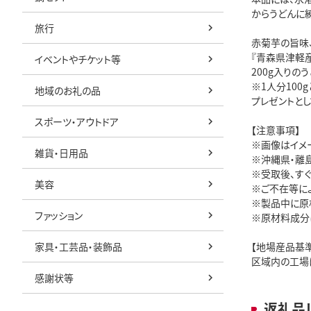
からうどんに
旅行
赤菊芋の旨味
『青森県津軽
イベントやチケット等
200g入りの
※1人分100
地域のお礼の品
プレゼントとし
スポーツ・アウトドア
【注意事項】
※画像はイメ
雑貨・日用品
※沖縄県・離
※受取後、す
美容
※ご不在等に
※製品中に原
ファッション
※原材料成分
家具・工芸品・装飾品
【地場産品基
区域内の工場
感謝状等
返礼品