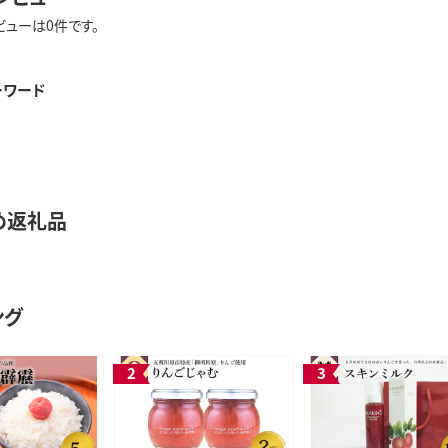
ビューは0件です。
ーワード
め返礼品
ング