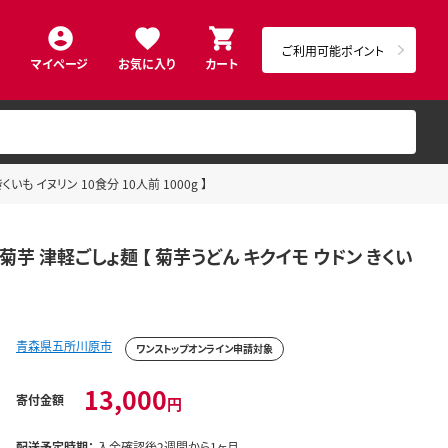
ご利用可能ポイント
マイページ
お気に入り
カート
も イヌリン 10食分 10人前 1000g 】
赤菊芋 津軽ごしょ麺 【 菊芋うどん キクイモ ウドン きくい
青森県五所川原市
ワンストップオンライン申請対象
13,000
寄付金額
円
配送予定時期：
入金確認後2週間から1ヶ月