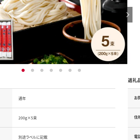
1
2
3
4
5
6
7
返礼
お
通年
住
200g×5束
電
別途ラベルに記載