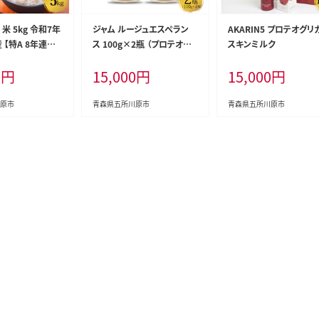
米 5kg 令和7年
ジャム ルージュエスペラン
AKARIN5 プロテオグリ
 【特A 8年連続
ス 100g×2瓶 （プロテオグリ
スキンミルク
米） 晴天の霹靂
カン 入り 中まで赤～いりん
0
円
15,000
円
15,000
円
ごジャム）
原市
青森県五所川原市
青森県五所川原市