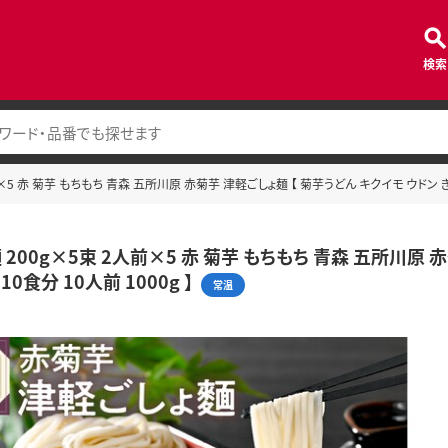
検索
×5 赤 菊芋 もちもち 青森 五所川原 赤菊芋 津軽ごしょ麺 【 菊芋うどん キクイモ ウドン きくい
 200g×5束 2人前×5 赤 菊芋 もちもち 青森 五所川原 
10食分 10人前 1000g 】
常温