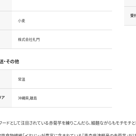
受
小麦
株式会社礼門
送・その他
常温
リア
沖縄県,離島
フードとして注目されている赤菊芋を練りこんだら、細麺ながらもモチモチと
溶性食物繊維「イヌリン」が豊富に含まれている『青森県津軽産の赤菊芋』だけ