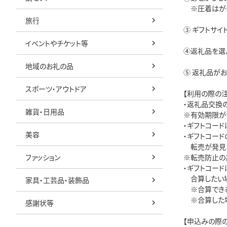
※圧着はがき
旅行
③ ギフトサイ
イベントやチケット等
④返礼品を選
地域のお礼の品
⑤ 返礼品が
スポーツ・アウトドア
【利用の際の
・返礼品交換の
雑貨・日用品
※有効期限が
・ギフトコー
美容
・ギフトコード
転売が発見さ
ファッション
※転売防止の
・ギフトコー
合算したい場合
家具・工芸品・装飾品
※合算できる
※合算した場
感謝状等
【申込みの際