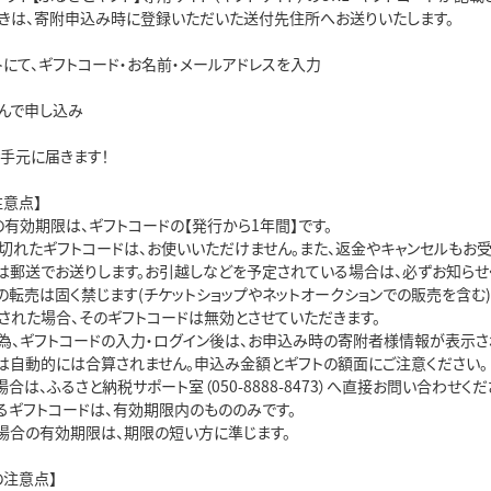
は、寄附申込み時に登録いただいた送付先住所へお送りいたします。
トにて、ギフトコード・お名前・メールアドレスを入力
んで申し込み
お手元に届きます！
注意点】
有効期限は、ギフトコードの【発行から1年間】です。
切れたギフトコードは、お使いいただけません。また、返金やキャンセルもお受
ドは郵送でお送りします。お引越しなどを予定されている場合は、必ずお知らせ
の転売は固く禁じます(チケットショップやネットオークションでの販売を含む)
れた場合、そのギフトコードは無効とさせていただきます。
為、ギフトコードの入力・ログイン後は、お申込み時の寄附者様情報が表示さ
ドは自動的には合算されません。申込み金額とギフトの額面にご注意ください。
は、ふるさと納税サポート室（050-8888-8473）へ直接お問い合わせくだ
ギフトコードは、有効期限内のもののみです。
合の有効期限は、期限の短い方に準じます。
の注意点】