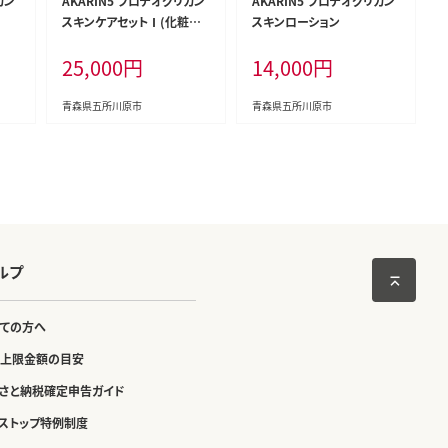
カン
AKARIN5 プロテオグリカン
AKARIN5 プロテオグリカン
スキンケアセットⅠ(化粧水
スキンローション
＋保湿乳液）
25,000
円
14,000
円
青森県五所川原市
青森県五所川原市
ルプ
ての方へ
上限金額の目安
さと納税確定申告ガイド
ストップ特例制度