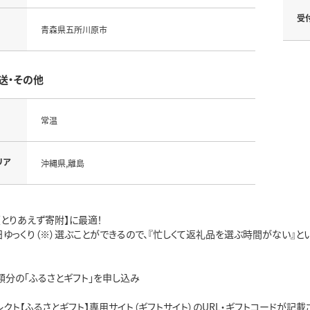
受
青森県五所川原市
送・その他
常温
リア
沖縄県,離島
【とりあえず寄附】に最適！
ゆっくり（※）選ぶことができるので、『忙しくて返礼品を選ぶ時間がない』と
額分の「ふるさとギフト」を申し込み
クト【ふるさとギフト】専用サイト（ギフトサイト）のURL・ギフトコードが記