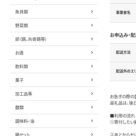
魚貝類
事業者名
野菜類
お申込み・配
卵（鶏、烏骨鶏等）
お酒
配送方法
飲料類
配送外のエ
菓子
加工品等
お急ぎの際の
返礼品は、後日
麺類
■利用の流れ
調味料・油
①寄付したい
鍋セット
②あとからセレ