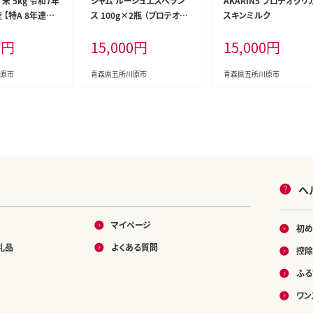
米 5kg 令和7年
ジャム ルージュエスペラン
AKARIN5 プロテオグリ
 【特A 8年連続
ス 100g×2瓶 （プロテオグリ
スキンミルク
米） 晴天の霹靂
カン 入り 中まで赤～いりん
0
円
15,000
円
15,000
円
ごジャム）
原市
青森県五所川原市
青森県五所川原市
ヘ
マイページ
初め
礼品
よくある質問
控除
ふる
ワン