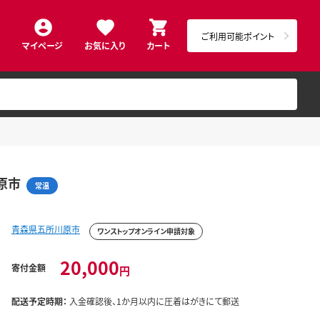
ご利用可能ポイント
マイページ
お気に入り
カート
原市
常温
青森県五所川原市
ワンストップオンライン申請対象
20,000
寄付金額
円
配送予定時期：
入金確認後、1か月以内に圧着はがきにて郵送