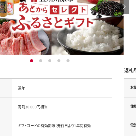
1
2
3
4
5
返礼
お
通年
住
寄附20,000円相当
電
ギフトコードの有効期限：発行日より1年間有効