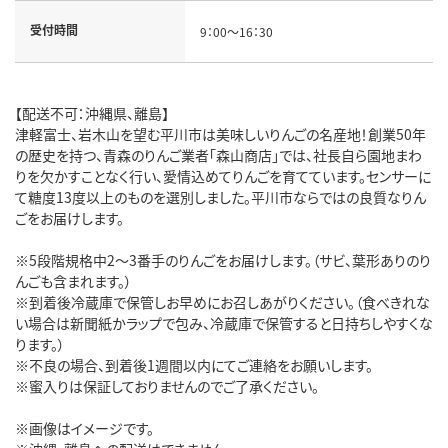
受付時間
9：00～16：30
【配送不可：沖縄県、離島】
津軽富士、岩木山を望む平川市は美味しいりんごの名産地！創業50年
の歴史を持つ、青森のりんご業者「森山商店」では、社長自ら園地まわ
りを欠かすことなく行い、愛情込めてりんごを育てています。センサーに
て糖度13度以上のものを選別しました。平川市ならではの良質なりん
ごをお届けします。
※5段階規格中2～3番手のりんごをお届けします。（サビ、葉形ありのり
んごも含まれます。）
※到着後冷蔵庫で保管しお早めにお召しあがりください。（食べきれな
い場合は新聞紙かラップで包み、冷蔵庫で保管すると日持ちしやすくな
ります。）
※不良の場合、到着後1週間以内にてご連絡をお願いします。
※蜜入りは保証しておりませんのでご了承ください。
※画像はイメージです。