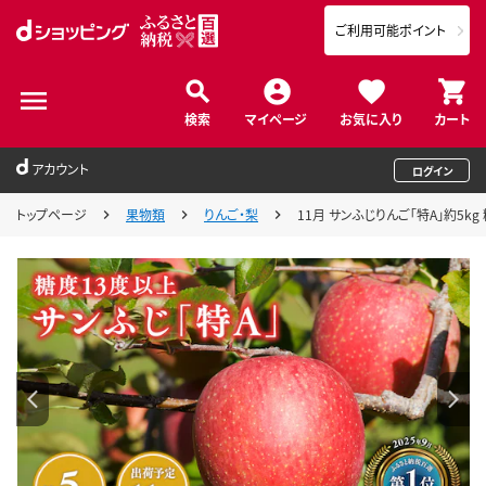
ご利用可能ポイント
検索
マイページ
お気に入り
カート
アカウント
ログイン
トップページ
果物類
りんご・梨
11月 サンふじりんご「特A」約5k