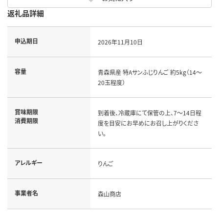
返礼品詳細
申込期日
2026年11月10日
容量
青森県産 特Aサンふじりんご 約5kg（14～
20玉程度）
賞味期限
到着後、冷蔵庫にて保管の上、7～14日程
消費期限
度を目安にお早めにお召し上がりくださ
い。
アレルギー
りんご
事業者名
森山商店