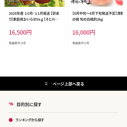
2026年産 １０月・１１月発送 【訳あ
【8月中旬～8月下旬発送予定】津軽
り】家庭用おいらせ5ｋｇ 【そと川り
の桃 旬の白桃約3kg
んご園・１０月・１１月・青森県産・平
16,500
円
16,000
円
川市・りんご・おいらせ・5ｋｇ・訳あ
り・家庭用】
青森県平川市
青森県平川市
ページ上部へ戻る
目的別に探す
ランキングから探す