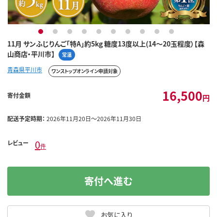
1
2
3
4
5
6
7
8
9
10
11月 サンふじりんご「特A」約5kg 糖度13度以上(14～20玉程度）【森
山商店・平川市】
常温
青森県平川市
ワンストップオンライン申請対象
16,500
寄付金額
円
配送予定時期：
2026年11月20日～2026年11月30日
0
レビュー
件
寄付へ進む
お気に入り