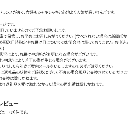
バランスが良く、食感もシャキシャキと心地よく人気が高いりんごです。
ージです。
証していませんのでご了承お願いします。
庫で保管し、お早めにお召しあがりください。(食べきれない場合は新聞紙かラ
め配送日時指定やお届け日についてのお問合せは承っておりません。お申込
。)
状況により、お届けや規格が変更になる場合がございます。
れや傾きにより若干の傷が生じる場合がございます。
入りましたら別途ご案内メールをいたしますので必ずご確認ください。
ぐに返礼品の状態をご確認ください。不良の場合現品と交換させていただきま
の交換は致しかねます。
より返礼品を受け取れなかった場合の再出荷は致しかねます。
レビュー
ビューは0件です。