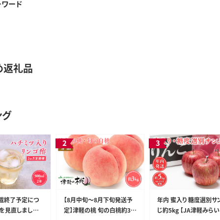
ーワード
め返礼品
ング
掲載終了予定につ
【8月中旬～8月下旬発送予
年内 蜜入り 糖度選別サ
を見直しました】
定】津軽の桃 旬の白桃約3k
じ約5kg 【JA津軽みらい