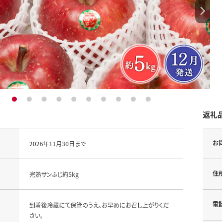
1
2
3
4
5
6
7
8
9
10
返礼
お
2026年11月30日まで
住
完熟サンふじ約5kg
電
到着後冷蔵にて保管のうえ、お早めにお召し上がりくだ
さい。