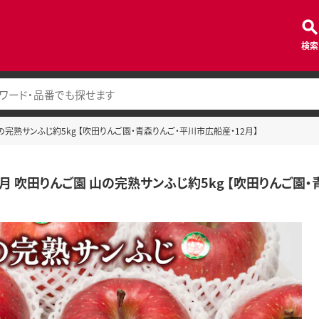
検索
山の完熟サンふじ約5kg 【吹田りんご園・青森りんご・平川市広船産・12月】
12月 吹田りんご園 山の完熟サンふじ約5kg 【吹田りんご園