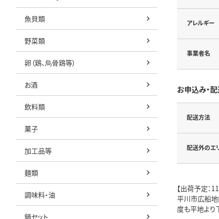
魚貝類
アレルギー
野菜類
事業者名
卵（鶏、烏骨鶏等）
お酒
お申込み・配
飲料類
配送方法
菓子
配送外のエ
加工品等
麺類
【出荷予定：1
調味料・油
平川市広船地
度も平地より
鍋セット