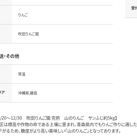
受
りんご
吹田りんご園
送・その他
常温
リア
沖縄県,離島
1/20～12/30 吹田りんご園 完熟 山のりんご サンふじ約5kg】
区は標高や作物の命である土壌に恵まれ、青森県内でもりんご作りに適した環
下がるため、糖度がより高い美味しい「山のりんご」となっております。