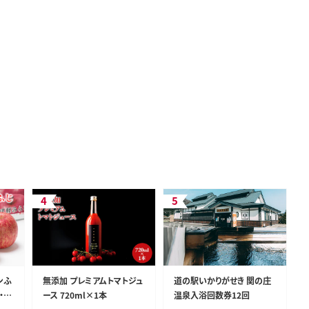
ンふ
無添加 プレミアムトマトジュ
道の駅いかりがせき 関の庄
・平
ース 720ml×1本
温泉入浴回数券12回