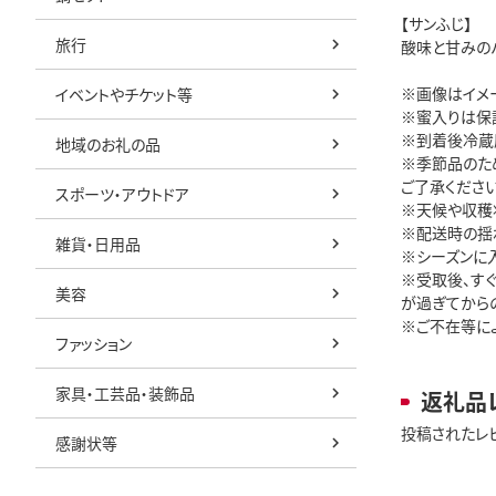
【サンふじ】
旅行
酸味と甘みの
※画像はイメ
イベントやチケット等
※蜜入りは保
※到着後冷蔵
地域のお礼の品
※季節品のた
ご了承ください
スポーツ・アウトドア
※天候や収穫
※配送時の揺
雑貨・日用品
※シーズンに
※受取後、す
美容
が過ぎてから
※ご不在等に
ファッション
家具・工芸品・装飾品
返礼品
投稿されたレ
感謝状等