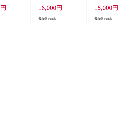
チミツ入りリンゴ酢
g
川市産・青森りんご・12月
0
円
16,000
円
15,000
円
2本 津軽の完熟り
使用！
青森県平川市
青森県平川市