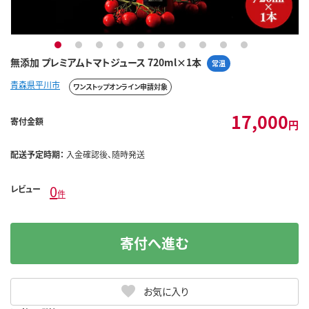
1
2
3
4
5
6
7
8
9
10
無添加 プレミアムトマトジュース 720ml×1本
常温
青森県平川市
ワンストップオンライン申請対象
17,000
寄付金額
円
配送予定時期：
入金確認後、随時発送
0
レビュー
件
寄付へ進む
お気に入り