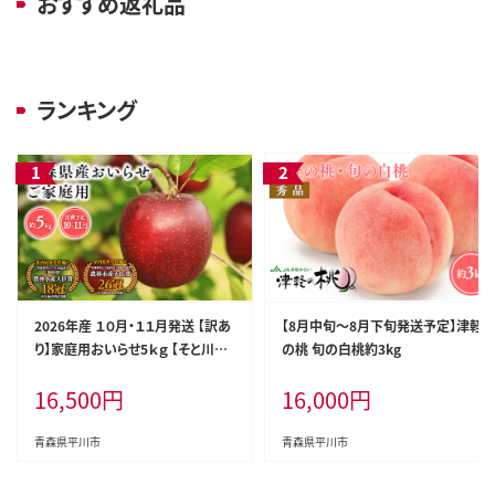
おすすめ返礼品
ランキング
2026年産 １０月・１１月発送 【訳あ
【8月中旬～8月下旬発送予定】津軽
り】家庭用おいらせ5ｋｇ 【そと川り
の桃 旬の白桃約3kg
んご園・１０月・１１月・青森県産・平
16,500
円
16,000
円
川市・りんご・おいらせ・5ｋｇ・訳あ
り・家庭用】
青森県平川市
青森県平川市