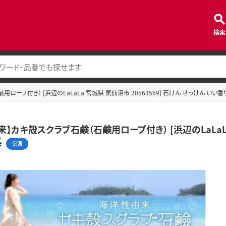
検索
ープ付き） [浜辺のLaLaLa 宮城県 気仙沼市 20563569] 石けん せっけん いい香
】カキ殻スクラブ石鹸（石鹸用ロープ付き） [浜辺のLaLaLa 
系
常温