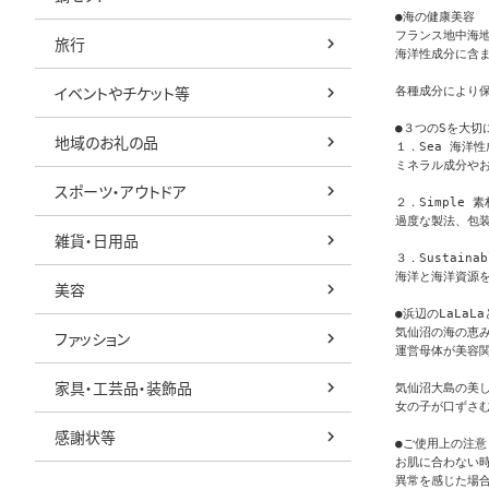
●海の健康美容

フランス地中海地
旅行
海洋性成分に含
イベントやチケット等
各種成分により
●３つのSを大切
地域のお礼の品
１．Sea 海洋性
ミネラル成分や
スポーツ・アウトドア
２．Simple 
過度な製法、包
雑貨・日用品
３．Sustaina
海洋と海洋資源
美容
●浜辺のLaLaLa
気仙沼の海の恵み
ファッション
運営母体が美容関
家具・工芸品・装飾品
気仙沼大島の美し
女の子が口ずさむ L
感謝状等
●ご使用上の注意

お肌に合わない時
異常を感じた場合