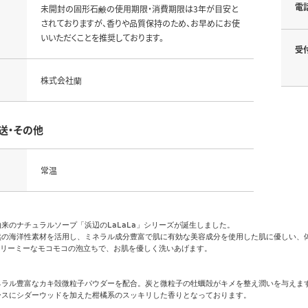
電
未開封の固形石鹸の使用期限・消費期限は3年が目安と
されておりますが、香りや品質保持のため、お早めにお使
いいただくことを推奨しております。
受
株式会社蘭
送・その他
常温
来のナチュラルソープ「浜辺のLaLaLa」シリーズが誕生しました。

然の海洋性素材を活用し、ミネラル成分豊富で肌に有効な美容成分を使用した肌に優しい、体
はクリーミーなモコモコの泡立ちで、お肌を優しく洗いあげます。

ネラル豊富なカキ殻微粒子パウダーを配合。炭と微粒子の牡蠣殻がキメを整え潤いを与えます
スにシダーウッドを加えた柑橘系のスッキリした香りとなっております。
