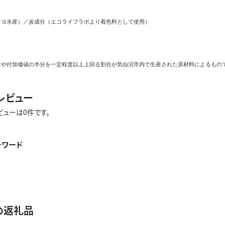
ヨ水産）／炭成分（エコライフラボより着色料として使用）

量や付加価値の半分を一定程度以上上回る割合が気仙沼市内で生産された原材料によるもので
レビュー
ビューは0件です。
ーワード
め返礼品