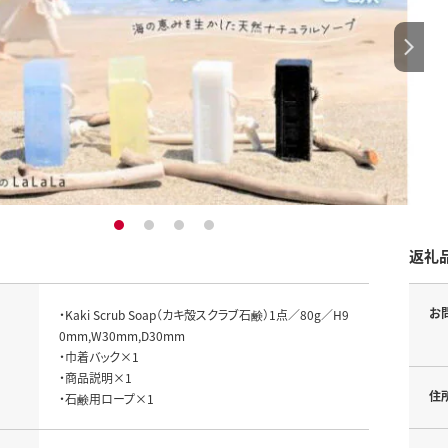
1
2
3
4
返礼
お
・Kaki Scrub Soap（カキ殻スクラブ石鹸）1点／80g／H9
0mm,W30mm,D30mm

・巾着バック×1

・商品説明×1

住
・石鹸用ロープ×1