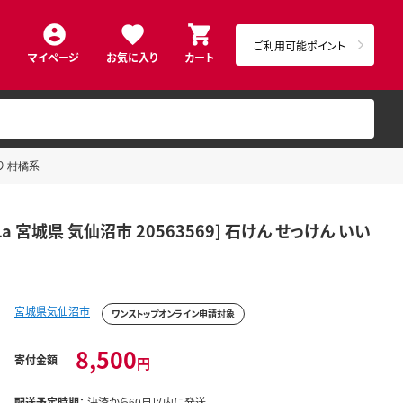
ご利用可能ポイント
マイページ
お気に入り
カート
り 柑橘系
宮城県 気仙沼市 20563569] 石けん せっけん いい
宮城県気仙沼市
ワンストップオンライン申請対象
8,500
寄付金額
円
配送予定時期：
決済から60日以内に発送