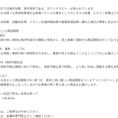
方では海洋治療、海洋美容である「タラソテラピー」が知られています。

まれる様々な美容効果成分は体液バランスの基本としてのミネラル栄養、ビタミン栄養は三大
保水効果、抗酸化作用、メラニン生成抑制効果や被膜形成効果に優れた成分が豊富に含まれて
にした商品開発

成分

お肌や体に有効な海洋性成分の開拓と発見から、美と健康に貢献する商品開発を行っておりま
素材、素朴、シンプル

装を排除し素材の持つ有効性を引き出し、素材の良さを損なうことなくシンプルにお届けして
ble 持続可能社会

を持続可能な開発に向けて保全し、持続可能な形で利用し、より良い社会に貢献する事を目指
とは？

を生かした商品開発３Sに基づき、美容と体に優しい商品開発をコンセプトにスタートしま
連事業をおこなっているのでお客様の声に寄り添った商品をお届けします。

い浜辺で明るい未来を想って

aLaLa…

は、ご使用をおやめください。

は、皮膚科専門医などにご相談ください。
