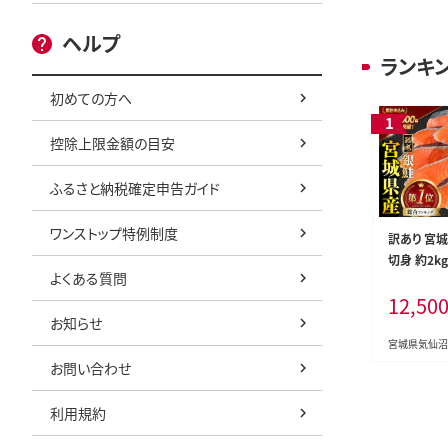
ヘルプ
ランキ
初めての方へ
控除上限金額の目安
ふるさと納税確定申告ガイド
ワンストップ特例制度
訳あり 宮城
切身 約2k
よくある質問
県 気仙沼市 
12,50
海鮮 魚介類
お知らせ
口 サケ 鮭
冷凍 おかず
宮城県気仙沼
者支援 サー
お問い合わせ
身
利用規約