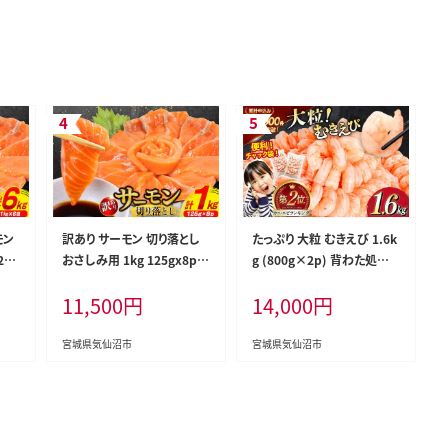
モン
訳あり サーモン 切り落とし
たっぷり 大粒 むきえび 1.6k
5g
おさしみ用 1kg 125gx8p
g (800g×2p) 背わた処理
利本
[足利本店 宮城県 気仙沼市
済み [カネダイ 宮城県 気仙
11,500
円
14,000
円
647
20564313] 魚 魚介類 鮭 お
沼市 20564351] えび 冷凍
お刺
刺し身 刺し身 刺身 生 生食
剥き海老 むきエビ 海鮮 業務
個包
個包装 チリ銀鮭 銀鮭 海鮮
用 バラ凍結 剥きえび むき海
宮城県気仙沼市
宮城県気仙沼市
鮭
海鮮丼 魚介
老 魚介 エビ 海老 小分け む
き身