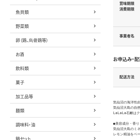
賞味期限
消費期限
魚貝類
野菜類
事業者名
卵（鶏、烏骨鶏等）
お酒
お申込み・配
飲料類
配送方法
菓子
加工品等
気仙沼の海洋性由
気仙沼大島の自
麺類
LaLaLa石鹸
調味料・油
●美容成分・香り

気仙沼大島のミ
レモン精油をベー
鍋セット