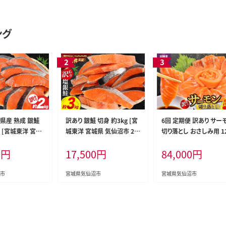
ング
県産 熟成 銀鮭
訳あり 銀鮭 切身 約3kg [宮
6回 定期便 訳あり サー
g [宮城東洋 宮城
城東洋 宮城県 気仙沼市 20
切り落とし おさしみ用 12
20563343] 鮭
564992] 鮭 魚介類 海鮮 訳
x8p×6回 合計6kg [足
0
円
17,500
円
84,000
円
 国産 さけ 鮭 甘
アリ 規格外 不揃い さけ サ
店 宮城県 気仙沼市 205
切身 シャケ 切り身
ケ 鮭切身 シャケ 切り身 冷凍
08] 魚介 鮭 さけ サケ 
 弁当 支援 事業
家庭用 おかず 弁当 支援 サ
し身 刺し身 刺身 生食 
市
宮城県気仙沼市
宮城県気仙沼市
モン 魚 銀鮭切り
ーモン 銀鮭切り身 魚 わけあ
装 小分け カット済み 銀
り
チリ銀鮭