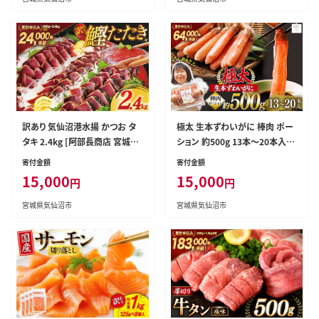
肉 カニ 蟹
訳あり 気仙沼港水揚 かつお タ
極太 生本ずわいがに 棒肉 ポー
タキ 2.4kg [阿部長商店 宮城県
ション 約500g 13本～20本入り
気仙沼市 20564730] 魚介類 魚
殻剥き不要 ! 脚肉のみ ! [カネダ
寄付金額
寄付金額
介 海鮮 魚 さかな 真空パック 鰹
イ 宮城県 気仙沼市 20564334]
15,000
15,000
円
円
カツオ 鰹たたき たたき 冷凍 規
蟹 かに カニ ずわいがに ズワイ
格外 不揃い 訳アリ わけあり
ガニ ずわい蟹 ズワイ蟹 カニ脚
宮城県気仙沼市
宮城県気仙沼市
蟹脚 カニ棒肉