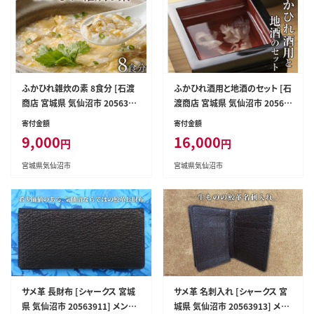
ふかひれ雑炊の素 8食分 [石渡
ふかひれ酒用と地酒のセット [石
商店 宮城県 気仙沼市 2056348
渡商店 宮城県 気仙沼市 20563
7] 雑炊 素 ぞうすいの素 ぞうす
419] 酒 お酒 地酒 ヒレ酒 ひれ
寄付金額
寄付金額
い ボリューム フカヒレ 鱶鰭 ふ
酒 純米酒 特別本醸造酒
9,000
16,000
円
円
かひれ
宮城県気仙沼市
宮城県気仙沼市
サメ革 長財布 [シャークス 宮城
サメ革 名刺入れ [シャークス 宮
県 気仙沼市 20563911] メンズ
城県 気仙沼市 20563913] メン