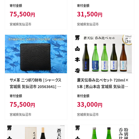
革財布 さいふ サイフ 丈夫 長持
ズ ビジネス 丈夫 長持 鮫 さめ
寄付金額
寄付金額
鮫 さめ
75,500
31,500
円
円
宮城県気仙沼市
宮城県気仙沼市
サメ革 二つ折り財布 [シャークス
蒼天伝呑み比べセット 720ml×
宮城県 気仙沼市 20563641] メ
5本 [男山本店 宮城県 気仙沼市
ンズ 革財布 折り畳み さいふ サ
20563563] 日本酒 酒 お酒 中口
寄付金額
寄付金額
イフ 丈夫 長持 鮫 さめ
大吟醸 純米吟醸 特別純米酒 純
75,500
33,000
円
円
米酒 特別本醸造 飲み比べ セッ
ト
宮城県気仙沼市
宮城県気仙沼市