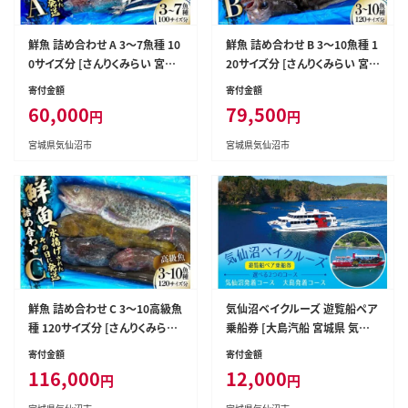
鮮魚 詰め合わせ A 3～7魚種 10
鮮魚 詰め合わせ B 3～10魚種 1
0サイズ分 [さんりくみらい 宮城
20サイズ分 [さんりくみらい 宮
県 気仙沼市 20563531] 産地直
城県 気仙沼市 20563532] 産地
寄付金額
寄付金額
送 旬 魚介 魚 さかな
直送 旬 魚介 魚 さかな
60,000
79,500
円
円
宮城県気仙沼市
宮城県気仙沼市
鮮魚 詰め合わせ C 3～10高級魚
気仙沼ベイクルーズ 遊覧船ペア
種 120サイズ分 [さんりくみらい
乗船券 [大島汽船 宮城県 気仙
宮城県 気仙沼市 20563533] 産
沼市 20563772]
寄付金額
寄付金額
地直送 旬 魚介 魚 さかな
116,000
12,000
円
円