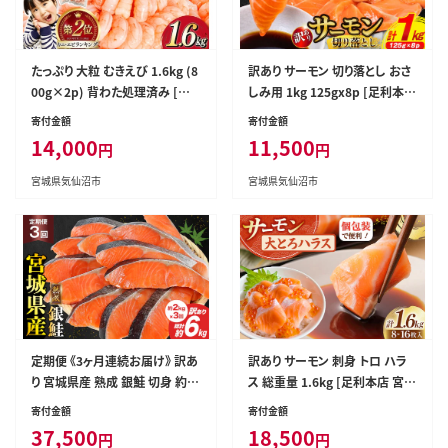
たっぷり 大粒 むきえび 1.6kg (8
訳あり サーモン 切り落とし おさ
00g×2p) 背わた処理済み [カ
しみ用 1kg 125gx8p [足利本店
ネダイ 宮城県 気仙沼市 20564
宮城県 気仙沼市 20564313] 魚
寄付金額
寄付金額
351] えび 冷凍 剥き海老 むきエ
魚介類 鮭 お刺し身 刺し身 刺身
14,000
11,500
円
円
ビ 海鮮 業務用 バラ凍結 剥きえ
生 生食 個包装 チリ銀鮭 銀鮭 海
び むき海老 魚介 エビ 海老 小分
鮮 海鮮丼 魚介
宮城県気仙沼市
宮城県気仙沼市
け むき身
定期便 《3ヶ月連続お届け》 訳あ
訳あり サーモン 刺身 トロ ハラ
り 宮城県産 熟成 銀鮭 切身 約2
ス 総重量 1.6kg [足利本店 宮城
kg×3回 計6kg [宮城東洋 宮城
県 気仙沼市 20565619] 魚 魚介
寄付金額
寄付金額
県 気仙沼市 20564500] 魚 鮭
類 海鮮 さけ サケ シャケ 鮭 お刺
37,500
18,500
円
円
海鮮 国産 さけ 鮭 甘口 サケ 鮭
し身 刺し身 はらす 鮭ハラス 個