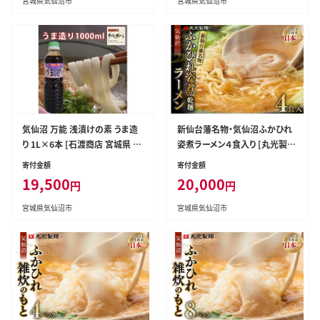
宮城県気仙沼市
宮城県気仙沼市
気仙沼 万能 浅漬けの素 うま造
新仙台藩名物・気仙沼ふかひれ
り 1L×6本 [石渡商店 宮城県 気
姿煮ラーメン４食入り [丸光製麺
仙沼市 20563690] 調味料 醤油
宮城県 気仙沼市 20563383]
寄付金額
寄付金額
19,500
20,000
円
円
宮城県気仙沼市
宮城県気仙沼市