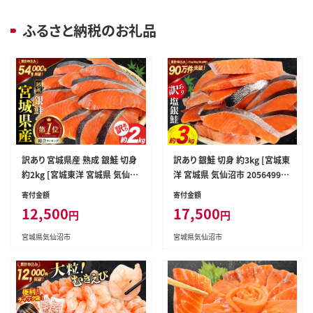
ふるさと納税のお礼品
訳あり 宮城県産 熟成 銀鮭 切身
訳あり 銀鮭 切身 約3kg [宮城東
約2kg [宮城東洋 宮城県 気仙沼
洋 宮城県 気仙沼市 20564992]
市 20563343] 鮭 海鮮 魚介類
鮭 魚介類 海鮮 訳アリ 規格外 不
寄付金額
寄付金額
国産 さけ 鮭 甘口 サケ 鮭切身
揃い さけ サケ 鮭切身 シャケ 切
12,500
17,500
円
円
シャケ 切り身 冷凍 おかず 弁当
り身 冷凍 家庭用 おかず 弁当 支
支援 事業者支援 サーモン 魚 銀
援 サーモン 銀鮭切り身 魚 わけ
宮城県気仙沼市
宮城県気仙沼市
鮭切り身
あり