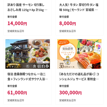
訳あり 国産 サーモン 切り落し
大人気！ 牛タン 厚切り牛タン 塩
おさしみ用 125g×8p 計1kg 個
味 500g [モ～ランド 宮城県 気
包装 [足利本店 宮城県 気仙沼
仙沼市 20564659] 肉 牛肉 精肉
寄付金額
寄付金額
市 20565636] 魚介 魚 海鮮 鮭
牛たん 牛タン塩 牛たん塩 冷凍
14,000
8,000
円
円
銀鮭 生食用 刺身 お刺し身 刺し
焼肉 BBQ アウトドア バーベキュ
身 国産銀鮭 冷凍 訳アリ 訳アリ
ー 厚切り タン
宮城県気仙沼市
宮城県気仙沼市
真空パック
宿泊 唐桑御殿つなかん 一泊二
【あなただけの返礼品が届く】 コ
食＋フィンランド式サウナ入浴
ンシェルジュ サービス 寄附金額
付宿泊券 [盛屋水産 宮城県 気
30万円 オーダーメイド プラン
寄付金額
寄付金額
仙沼市 20563955] サウナ ロウ
[宮城県 気仙沼市 20561411]
61,000
300,000
円
円
リュ 民宿
宮城県気仙沼市
宮城県気仙沼市