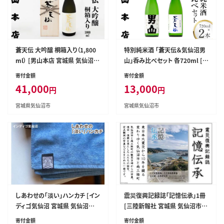
蒼天伝 大吟醸 桐箱入り（1,800
特別純米酒 「蒼天伝＆気仙沼男
ml） [男山本店 宮城県 気仙沼市
山」呑み比べセット 各720ml [男
20563566]
山本店 宮城県 気仙沼市 20563
寄付金額
寄付金額
567] 日本酒 酒 お酒 中口 辛口
41,000
13,000
円
円
飲み比べ セット
宮城県気仙沼市
宮城県気仙沼市
しあわせの「淡い」ハンカチ [イン
震災復興記録誌「記憶伝承」1冊
ディゴ気仙沼 宮城県 気仙沼市 2
[三陸新報社 宮城県 気仙沼市 2
0563577]
0563579]
寄付金額
寄付金額