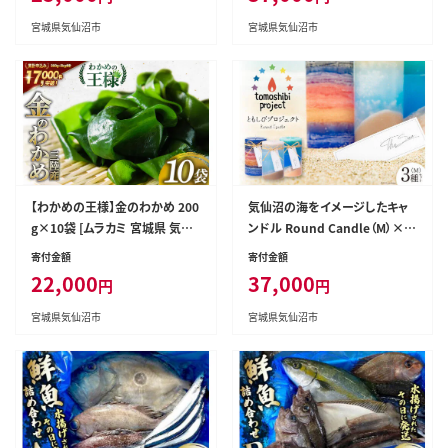
凍
産 冷凍
宮城県気仙沼市
宮城県気仙沼市
【わかめの王様】金のわかめ 200
気仙沼の海をイメージしたキャ
g×10袋 [ムラカミ 宮城県 気仙
ンドル Round Candle（M）×3
沼市 20563608]
種 計3個 [Nr.12（ともしびプロ
寄付金額
寄付金額
ジェクト） 宮城県 気仙沼市 205
22,000
37,000
円
円
63648] キャンドル 可愛い かわ
いい カワイイ
宮城県気仙沼市
宮城県気仙沼市