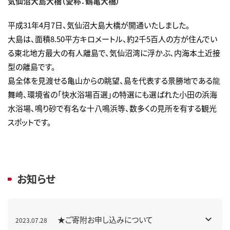
気仙沼大島大橋（愛称：鶴亀大橋）
平成31年4月7日、気仙沼大島大橋が開通いたしました。
大島は、面積8.50平方キロメートル、約2千5百人の方が住んでい
る東北地方最大の有人離島で、気仙沼湾に浮かぶ、内海本土近接
型の離島です。
島全体を見渡せる亀山からの眺望、島を代表する景勝地である龍
舞崎、環境省の「快水浴場百選」の特選にも選ばれた小田の浜海
水浴場、鳴り砂で有名な十八鳴浜等、数多くの見所を有する観光
スポットです。
お知らせ
★ご寄附お申し込みについて
2023.07.28