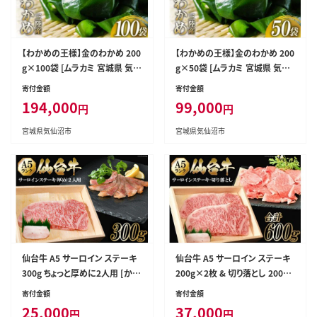
【わかめの王様】金のわかめ 200
【わかめの王様】金のわかめ 200
g×100袋 [ムラカミ 宮城県 気
g×50袋 [ムラカミ 宮城県 気仙
仙沼市 20563604]
沼市 20563603]
寄付金額
寄付金額
194,000
99,000
円
円
宮城県気仙沼市
宮城県気仙沼市
仙台牛 A5 サーロイン ステーキ
仙台牛 A5 サーロイン ステーキ
300g ちょっと厚めに2人用 [から
200g×2枚 & 切り落とし 200g
くわ精肉店 宮城県 気仙沼市 20
[からくわ精肉店 宮城県 気仙沼
寄付金額
寄付金額
563358] 肉 牛肉 和牛 国産 冷
市 20563357] 肉 牛肉 和牛 国
25,000
37,000
円
円