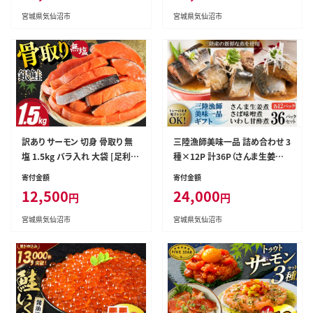
切身 シャケ 切り身 冷凍 おかず
包装 骨取り 魚介 生食用 真空パ
宮城県気仙沼市
宮城県気仙沼市
弁当 支援 事業者支援 サーモン
ック
訳あり サーモン 切身 骨取り 無
三陸漁師美味一品 詰め合わせ 3
塩 1.5kg バラ入れ 大袋 [足利本
種×12P 計36P（さんま生姜煮・
店 宮城県 気仙沼市 20564101]
さば味噌煮・いわし甘酢煮） [阿
寄付金額
寄付金額
魚 魚介類 サーモン 冷凍 鮭 海鮮
部長商店 宮城県 気仙沼市 2056
12,500
24,000
円
円
魚介 規格外 不揃い さけ サケ 鮭
3441] 魚 魚介類 煮魚 惣菜 簡単
切身 シャケ 切り身 サーモン切り
調理 常温保存 小分け さんま 生
宮城県気仙沼市
宮城県気仙沼市
身 訳アリ わけあり 簡易包装 家
姜煮 味噌煮 甘酢煮
庭用 冷凍