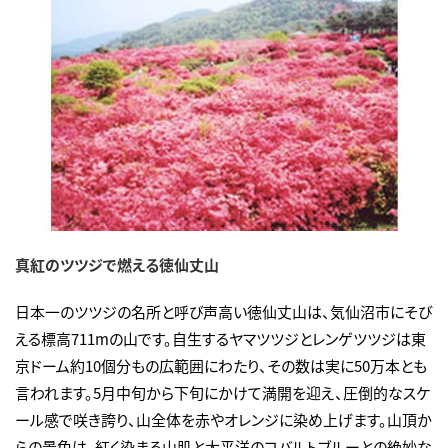
真紅のツツジで燃える徳仙丈山
日本一のツツジの名所と呼び声高い徳仙丈山は、気仙沼市にそび
える標高711mの山です。自生するヤマツツジとレンゲツツジは東
京ドーム約10個分もの広範囲にわたり、その数は実に50万本とも
言われます。5月中旬から下旬にかけて満開を迎え、圧倒的なスケ
ール感で咲き誇り、山全体を赤やオレンジに染め上げます。山頂か
らの景色は、紅く染まる山肌と太平洋のコバルトブルーとの絶妙な