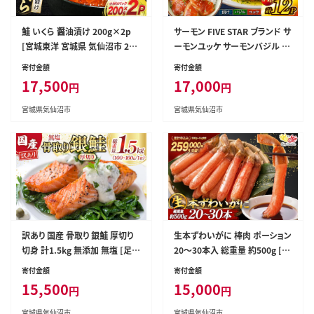
鮭 いくら 醤油漬け 200g×2p
サーモン FIVE STAR ブランド サ
[宮城東洋 宮城県 気仙沼市 205
ーモンユッケ サーモンバジル サ
63341] 魚介 イクラ さけ サケ 鮭
ーモン漬け 3種 セット 計12パッ
寄付金額
寄付金額
冷凍 小分け 醤油 鮭卵 鮭いくら
ク [カネダイ 宮城県 気仙沼市 2
17,500
17,000
円
円
0566150] 魚 魚介類 サーモン
サーモントラウト 鮭 さけ サーモ
宮城県気仙沼市
宮城県気仙沼市
ン ユッケ バジル 漬け さけ サケ
トラウト 海鮮 丼 海鮮丼 個包装
小分け 冷凍
訳あり 国産 骨取り 銀鮭 厚切り
生本ずわいがに 棒肉 ポーション
切身 計1.5kg 無添加 無塩 [足利
20～30本入 総重量 約500g [カ
本店 宮城県 気仙沼市 2056563
ネダイ 宮城県 気仙沼市 20564
寄付金額
寄付金額
8] サーモン 訳アリ わけあり 鮭
322] むき身 カニ かに 生 ずわい
15,500
15,000
円
円
しゃけ サケ さけ 骨なし 訳あり
がに ズワイガニ ずわい蟹 ズワ
銀鮭 加熱用
イ蟹 蟹 カニ カニ脚 蟹脚 カニ棒
宮城県気仙沼市
宮城県気仙沼市