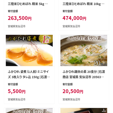
三陸米ひとめぼれ 精米 5kg 総
三陸米ひとめぼれ 精米 10kg 総
計60kg [気仙沼市物産振興協会
計120kg [気仙沼市物産振興協
寄付金額
寄付金額
宮城県 気仙沼市 20563288] 米
会 宮城県 気仙沼市 20563291]
263,500
474,000
円
円
精米 ひとめぼれ ブランド米 お
米 精米 ひとめぼれ ブランド米
米 ごはん 宮城
お米 ごはん 宮城
宮城県気仙沼市
宮城県気仙沼市
ふかひれ 姿煮（1人前）ミニサイ
ふかひれ雑炊の素 20食分 [石渡
ズ 3枚入り タレ込 150g [石渡商
商店 宮城県 気仙沼市 2056348
店 宮城県 気仙沼市 20563412]
9] 雑炊 素 ぞうすいの素 ぞうす
寄付金額
寄付金額
フカヒレ 鱶鰭 中華
い ボリューム フカヒレ 鱶鰭 ふ
5,500
20,500
円
円
かひれ
宮城県気仙沼市
宮城県気仙沼市