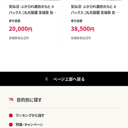
気仙沼・ふかひれ雑炊のもと ４
気仙沼・ふかひれ雑炊のもと ８
パック入 [丸光製麺 宮城県 気仙
パック入 [丸光製麺 宮城県 気仙
沼市 20563467]
沼市 20563384]
寄付金額
寄付金額
20,000
38,500
円
円
宮城県気仙沼市
宮城県気仙沼市
ページ上部へ戻る
目的別に探す
ランキングから探す
特集・キャンペーン