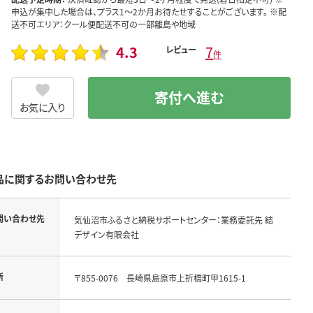
申込が集中した場合は、プラス1～2か月お待たせすることがございます。 ※配
送不可エリア：クール便配送不可の一部離島や地域
4.3
7
レビュー
件
寄付へ進む
お気に入り
品に関するお問い合わせ先
問い合わせ先
気仙沼市ふるさと納税サポートセンター：業務委託先 結
デザイン有限会社
所
〒855-0076　長崎県島原市上折橋町甲1615-1