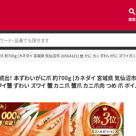
検索
約700g [カネダイ 宮城県 気仙沼市 20564321] 蟹 かに カニ ずわいがに ズワイガ
出！ 本ずわいがに爪 約700g [カネダイ 宮城県 気仙沼市 2
イ蟹 ずわい ズワイ 蟹 カニ爪 蟹爪 カニ爪肉 つめ 爪 ボイ