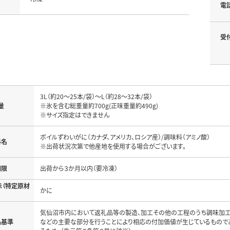
電
受
3L（約20～25本/袋）～L（約28～32本/袋）

量
※氷を含む総重量約700g(正味重量約490g)

ボイルずわいがに（カナダ、アメリカ、ロシア産）/調味料（アミノ酸）

料名
期限
示（特定原材
気仙沼市内において返礼品等の製造、加工その他の工程のうち調味加
品基準
などの主要な部分を行うことにより相応の付加価値が生じているもので