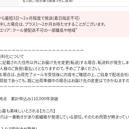
から最短3日～2ヶ月程度で発送(着日指定不可)

中した場合は、プラス1～2か月お待たせすることがございます。

エリア：クール便配送不可の一部離島や地域"
ーーーーーーーーーーーーーーーーーーーーー

料化について

に記載された住所以外にお届け先を変更(転送)する場合、転送料が発生します
様のご負担(着払い)となりますので、予めご了承ください。

る場合は、出荷完了メールを受信後に内容をご確認の上、ご自身で配送会社に
荷前であっても、既に出荷準備中の場合はお届け先の変更はできかねますので
ーーーーーーーーーーーーーーーーーーーーー

時点　累計申込み110,000件突破

最も美味しいとされる【カニ爪】

、爪は一番動きがあり筋繊維が発達している部位。そのため肉質が締まっていて
入りで殻剥きが簡単！
