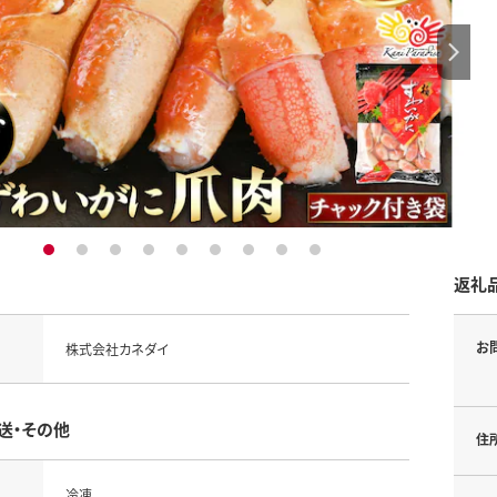
1
2
3
4
5
6
7
8
9
返礼
お
株式会社カネダイ
送・その他
住
冷凍