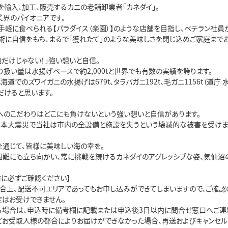
輸入、加工、販売するカニの老舗卸業者「カネダイ」。

界のパイオニアです。

手軽に食べられる【パラダイス（楽園）】のような店舗を目指し、ベテラン社員
術に自信をもち、まるで「獲れたて」のような美味しさを閉じ込めご家庭までお
だけじゃない！」強い想いと自信。

扱い量は水揚げベースで約2,000tと世界でも有数の実績を誇ります。

北海道でのズワイガニの水揚げは679t、タラバガニ192t、毛ガニ1156t
けると思います。

へのこだわりはどこにも負けないという強い想いと自信があります。

東日本大震災で当社は市内の全設備と施設を失うという壊滅的な被害を受けま
通じて、皆様に美味しい海の幸を。

困難にも立ち向かい、常に挑戦を続けるカネダイのアグレッシブな姿、気仙沼の
に必ずご確認ください】

都合上、配送不可エリアであってもお申し込みができてしまいますので、ご確認の
はお受けできません。

る場合は、申込時に備考欄に記載または申込後3日以内に問合せ窓口へご連絡
どお受取人様の都合によりお届けができなかった場合、再送およびキャンセルは