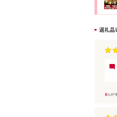
返礼品
0
人が『