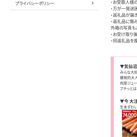
・お受取人様
プライバシーポリシー
・万が一発送
・返礼品が届き
・返礼品に傷
外箱の写真も
・お受け取り
・同返礼品を
▼気仙沼
みんな大好
爆発的大
肉厚ジュー
プチっと
▼今 大
生本ずわい