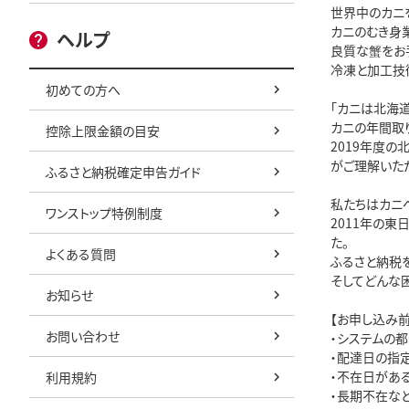
世界中のカニを
カニのむき身業
ヘルプ
良質な蟹をお
冷凍と加工技
初めての方へ
「カニは北海道
カニの年間取り
控除上限金額の目安
2019年度の
がご理解いただ
ふるさと納税確定申告ガイド
私たちはカニ
ワンストップ特例制度
2011年の
た。

よくある質問
ふるさと納税を
そしてどんな
お知らせ
【お申し込み前
お問い合わせ
・システムの
・配達日の指定
・不在日があ
利用規約
・長期不在な