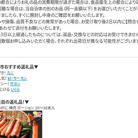
の都合によりお礼の品の消費期限が過ぎた場合は、食品衛生上の都合により破
困難な場合は、当自治体の別のお品（同一金額以下）をお選びいただくことがご
ましたら、すぐに開封し中身のご確認をお願いいたします。

みや損傷、品質不良などの異常があった場合、お受け取り後2日以内に【問合せ
あわせて送付をお願いいたします。

後3日以上経過したものについては、返品・交換などの対応はお受けできません
複数個お申し込みいただく場合、それぞれ出荷日が異なる可能性がございます。
市おすすめ返礼品▼
き！
カニ
人気！
鮭・サーモン
シー！
牛タン
はじける
いくら
注目の返礼品！▼
がに 棒肉 ポーション 20～30本入