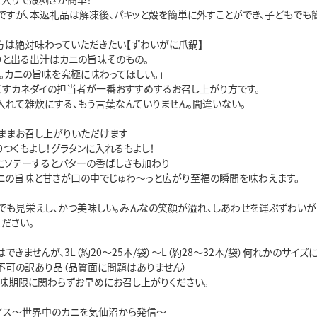
ですが、本返礼品は解凍後、パキッと殻を簡単に外すことができ、子どもでも簡
方は絶対味わっていただきたい【ずわいがに爪鍋】

りと出る出汁はカニの旨味そのもの。

。カニの旨味を究極に味わってほしい。」

くすカネダイの担当者が一番おすすめするお召し上がり方です。

入れて雑炊にする、もう言葉なんていりません。間違いない。

ままお召し上がりいただけます

つくもよし！グラタンに入れるもよし！

にソテーするとバターの香ばしさも加わり

ニの旨味と甘さが口の中でじゅわ～っと広がり至福の瞬間を味わえます。

でも見栄えし、かつ美味しい。みんなの笑顔が溢れ、しあわせを運ぶずわいがに
ださい。

できませんが、3L（約20～25本/袋）～L（約28～32本/袋）何れかのサイズ
不可の訳あり品（品質面に問題はありません）

味期限に関わらずお早めにお召し上がりください。

イス～世界中のカニを気仙沼から発信～
