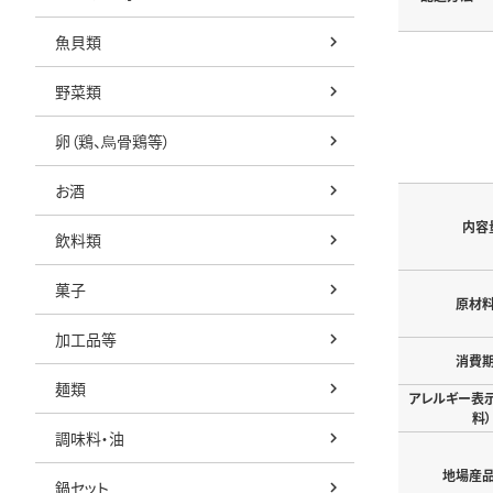
魚貝類
野菜類
卵（鶏、烏骨鶏等）
お酒
内容
飲料類
菓子
原材
加工品等
消費
麺類
アレルギー表
料）
調味料・油
地場産
鍋セット