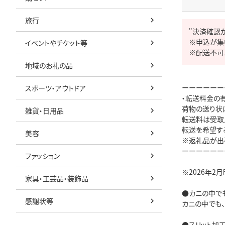
旅行
"決済確認
※申込が集
イベントやチケット等
※配送不可
地域のお礼の品
ーーーーーー
スポーツ・アウトドア
・転送料金の有
荷物の送り状
雑貨・日用品
転送料は受取人
転送を希望す
美容
※返礼品が出
ーーーーーー
ファッション
※2026年2月
家具・工芸品・装飾品
●カニの中でも
感謝状等
カニの中でも
●スリット加工