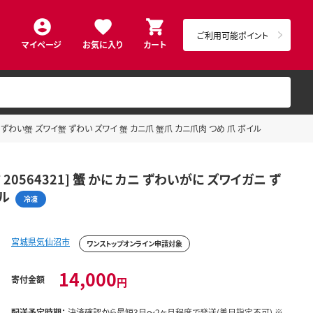
ご利用可能ポイント
マイページ
お気に入り
カート
ニ ずわい蟹 ズワイ蟹 ずわい ズワイ 蟹 カニ爪 蟹爪 カニ爪肉 つめ 爪 ボイル
0564321] 蟹 かに カニ ずわいがに ズワイガニ ず
ル
冷凍
宮城県気仙沼市
ワンストップオンライン申請対象
14,000
寄付金額
円
配送予定時期：
決済確認から最短3日～2ヶ月程度で発送(着日指定不可) ※