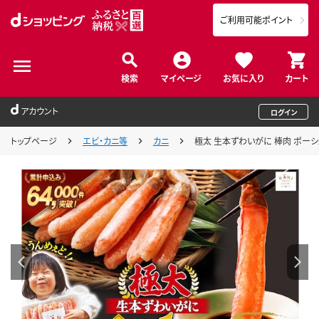
ご利用可能ポイント
検索
マイページ
お気に入り
カート
アカウント
ログイン
トップページ
エビ・カニ等
カニ
極太 生本ずわいがに 棒肉 ポーション