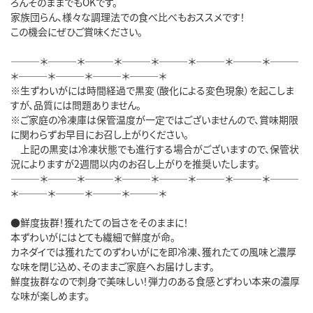
ろんそのままでもOKです。

家族団らん、様々な調理法での食べ比べもおススメです！

この機会にぜひご賞味ください。

―――＊―――＊―――＊―――＊―――＊―――＊―――＊―――
＊―――＊―――＊―――＊―――＊

※生ずわいがには時間経過で黒変（酸化による変色現象）を起こしま
すが、品質には問題ありません。

※ご家庭の冷凍庫は保管温度が一定ではございませんので、賞味期限
に関わらずお早目にお召し上がりください。

　上記の黒変は冷凍状態でも進行する場合がございますので、保管状
況によりますが2週間以内のお召し上がりを推奨いたします。

―――＊―――＊―――＊―――＊―――＊―――＊―――＊―――
＊―――＊―――＊―――＊―――＊

●鮮度抜群！獲れたての旨さをそのままに！

本ずわいがにはとても繊細で鮮度が命。

カネダイでは獲れたてのずわいがにを即冷凍、獲れたての風味と濃厚
な味を閉じ込め、そのままご家庭へお届けします。

鮮度抜群なので刺身で美味しい！弾力のある食感とずわい本来の濃厚
な味が楽しめます。
