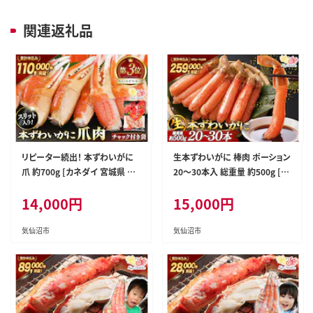
関連返礼品
リピーター続出！ 本ずわいがに
生本ずわいがに 棒肉 ポーション
爪 約700g [カネダイ 宮城県 気
20～30本入 総重量 約500g [カ
仙沼市 20564321] 蟹 かに カニ
ネダイ 宮城県 気仙沼市 20564
14,000
円
15,000
円
ずわいがに ズワイガニ ずわい蟹
322] むき身 カニ かに 生 ずわい
ズワイ蟹 ずわい ズワイ 蟹 カニ
がに ズワイガニ ずわい蟹 ズワ
爪 蟹爪 カニ爪肉 つめ 爪 ボイル
イ蟹 蟹 カニ カニ脚 蟹脚 カニ棒
気仙沼市
気仙沼市
肉 カニ 蟹