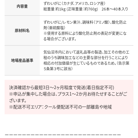
ずわいがに（カナダ、アメリカ、ロシア産）

内容量
ずわいがに/レモン果汁、調味料（アミノ酸）、酸化防止
剤（亜硫酸塩）

原材料名
※使用する原料により酸化防止剤の表記が変更にな
気仙沼市内において返礼品等の製造、加工その他の工
程のうち調味加工などの主要な部分を行うことにより
地場産品基準
相応の付加価値が生じているものであるため。（告示第
決済確認から最短3日～2ヶ月程度で発送(着日指定不可)

※申込が集中した場合は、プラス1～2か月お待たせすることがご
ざいます。

※配送不可エリア：クール便配送不可の一部離島や地域
ーーーーーーーーーーーーーーーーーーーーーーーーーーー
