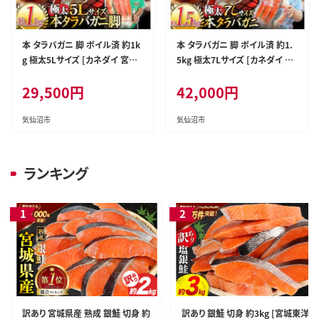
本 タラバガニ 脚 ボイル済 約1k
本 タラバガニ 脚 ボイル済 約1.
g 極太5Lサイズ [カネダイ 宮城
5kg 極太7Lサイズ [カネダイ 宮
県 気仙沼市 20564323] カニ か
城県 気仙沼市 20564326] カニ
29,500
円
42,000
円
に 蟹 たらばがに たらば蟹 タラ
かに 蟹 たらばがに たらば蟹 タ
バ蟹 たらば タラバ ボイル
ラバ蟹 たらば タラバ ボイル
気仙沼市
気仙沼市
ランキング
訳あり 宮城県産 熟成 銀鮭 切身 約
訳あり 銀鮭 切身 約3kg [宮城東洋