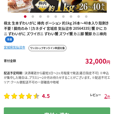
1
2
3
4
5
6
7
8
9
極太 生本ずわいがに 棒肉 ポーション 約1kg 26本～40本入り 殻剥き
不要 ! 脚肉のみ ! [カネダイ 宮城県 気仙沼市 20564335] 蟹 かに カ
ニ ずわいがに ズワイガニ ずわい蟹 ズワイ蟹 カニ脚 蟹脚 カニ棒肉
冷凍
宮城県気仙沼市
ワンストップオンライン申請対象
32,000
寄付金額
円
配送予定時期：
決済確認から最短3日～2ヶ月程度で発送(着日指定不可) ※申込
が集中した場合は、プラス1～2か月お待たせすることがございます。 ※配送不可エ
リア：クール便配送不可の一部離島や地域
4.5
2
レビュー
件