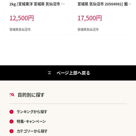
2kg [宮城東洋 宮城県 気仙沼市 2
宮城県 気仙沼市 20564992] 鮭 魚
0563343] 鮭 海鮮 魚介類 国産 さ
介類 海鮮 訳アリ 規格外 不揃い さ
12,500
円
17,500
円
け 鮭 甘口 サケ 鮭切身 シャケ 切り
け サケ 鮭切身 シャケ 切り身 冷凍
身 冷凍 おかず 弁当 支援 事業者支
家庭用 おかず 弁当 支援 サーモン
援 サーモン 魚 銀鮭切り身
銀鮭切り身 魚 わけあり
宮城県気仙沼市
宮城県気仙沼市
ページ上部へ戻る
目的別に探す
ランキングから探す
特集・キャンペーン
カテゴリーから探す