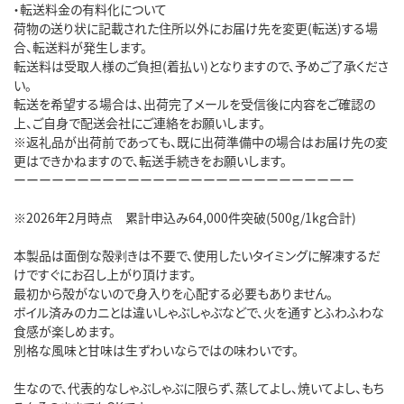
・転送料金の有料化について

荷物の送り状に記載された住所以外にお届け先を変更(転送)する場
合、転送料が発生します。

転送料は受取人様のご負担(着払い)となりますので、予めご了承くださ
い。

転送を希望する場合は、出荷完了メールを受信後に内容をご確認の
上、ご自身で配送会社にご連絡をお願いします。

※返礼品が出荷前であっても、既に出荷準備中の場合はお届け先の変
更はできかねますので、転送手続きをお願いします。

※2026年2月時点　累計申込み64,000件突破(500g/1kg合計)

本製品は面倒な殻剥きは不要で、使用したいタイミングに解凍するだ
けですぐにお召し上がり頂けます。

最初から殻がないので身入りを心配する必要もありません。

ボイル済みのカニとは違いしゃぶしゃぶなどで、火を通すとふわふわな
食感が楽しめます。

別格な風味と甘味は生ずわいならではの味わいです。

生なので、代表的なしゃぶしゃぶに限らず、蒸してよし、焼いてよし、もち