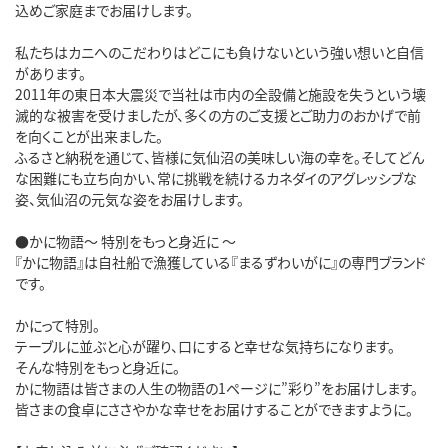
込めご家庭までお届けします。

私たちはカニへのこだわりはどこにも負けないという強い想いと自信
があります。

2011年の東日本大震災で当社は市内の全設備と施設を失うという壊
滅的な被害を受けましたが、多くの方のご支援とご助力のおかげで前
を向くことが出来ました。

ふるさと納税を通じて、皆様に気仙沼の美味しい海の幸を。そしてどん
な困難にも立ち向かい、常に挑戦を続けるカネダイのアグレッシブな
姿、気仙沼の元気な姿をお届けします。

●かに物語～ 特別をもっと身近に ～

『かに物語』は自社船で漁獲している『まるずわいがに』の専門ブランド
です。

かにって特別。

テーブルに並ぶと心が躍り、口にすると幸せな気持ちになります。

そんな特別をもっと身近に。

かに物語は皆さまの人生の物語の1ページに”彩り”をお届けします。

皆さまの食卓にささやかな幸せをお届けすることができますように。
