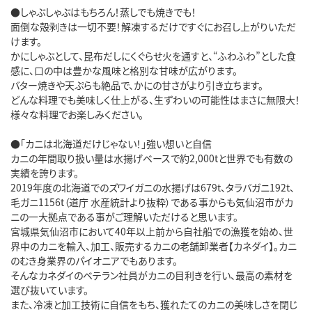
●しゃぶしゃぶはもちろん！蒸しでも焼きでも！

面倒な殻剥きは一切不要！解凍するだけですぐにお召し上がりいただ
けます。

かにしゃぶとして、昆布だしにくぐらせ火を通すと、“ふわふわ”とした食
感に、口の中は豊かな風味と格別な甘味が広がります。

バター焼きや天ぷらも絶品で、かにの甘さがより引き立ちます。

どんな料理でも美味しく仕上がる、生ずわいの可能性はまさに無限大！
様々な料理でお楽しみください。

●「カニは北海道だけじゃない！」強い想いと自信

カニの年間取り扱い量は水揚げベースで約2,000tと世界でも有数の
実績を誇ります。

2019年度の北海道でのズワイガニの水揚げは679t、タラバガニ192t、
毛ガニ1156t（道庁 水産統計より抜粋）である事からも気仙沼市がカ
ニの一大拠点である事がご理解いただけると思います。

宮城県気仙沼市において40年以上前から自社船での漁獲を始め、世
界中のカニを輸入、加工、販売するカニの老舗卸業者【カネダイ】。カニ
のむき身業界のパイオニアでもあります。

そんなカネダイのベテラン社員がカニの目利きを行い、最高の素材を
選び抜いています。

また、冷凍と加工技術に自信をもち、獲れたてのカニの美味しさを閉じ