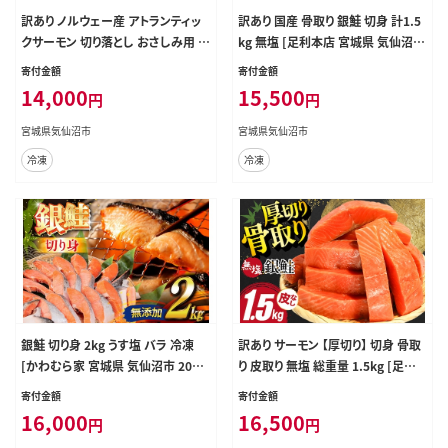
訳あり ノルウェー産 アトランティッ
訳あり 国産 骨取り 銀鮭 切身 計1.5
クサーモン 切り落とし おさしみ用 8
kg 無塩 [足利本店 宮城県 気仙沼市
00g 160g×5p 個包装 [足利本店 宮
20565639] サーモン 訳アリ わけあ
寄付金額
寄付金額
城県 気仙沼市 20565990] 魚介 魚
り 鮭 しゃけ サケ さけ 骨なし 訳あり
14,000
15,500
円
円
サーモン さけ サケ 鮭 尾っぽ お刺し
銀鮭 加熱用
身 刺し身 刺身 冷凍
宮城県気仙沼市
宮城県気仙沼市
冷凍
冷凍
銀鮭 切り身 2kg うす塩 バラ 冷凍
訳あり サーモン 【厚切り】 切身 骨取
[かわむら家 宮城県 気仙沼市 2056
り 皮取り 無塩 総重量 1.5kg [足利
5445] 鮭 サケ さけ シャケ サーモン
本店 宮城県 気仙沼市 20565973]
寄付金額
寄付金額
切身 海鮮 魚介 魚 弁当 おかず 惣菜
魚 魚介類 冷凍 鮭 海鮮 魚介 規格外
16,000
16,500
円
円
チリ銀鮭 低塩 カマ ハラス 訳あり 不
不揃い さけ サケ 鮭切身 シャケ 切り