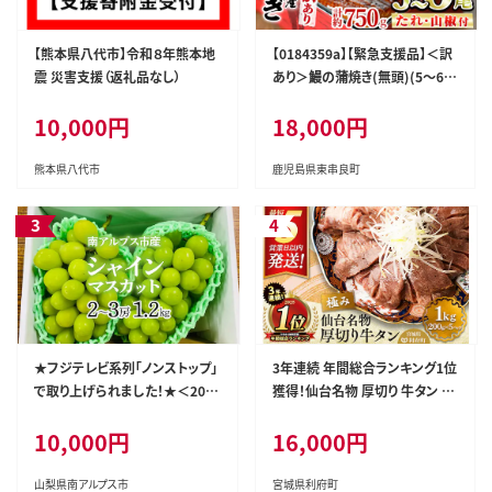
【熊本県八代市】令和８年熊本地
【0184359a】【緊急支援品】＜訳
震 災害支援（返礼品なし）
あり＞鰻の蒲焼き(無頭)(5～6
尾・計約750g・タレ、山椒付) う
10,000円
18,000円
なぎ ウナギ 鰻 国産 蒲焼 蒲焼き
たれ 鹿児島 ふるさと 人気 支援
【アクアおおすみ】
熊本県八代市
鹿児島県東串良町
★フジテレビ系列「ノンストップ」
3年連続 年間総合ランキング1位
で取り上げられました！★＜202
獲得！仙台名物 厚切り 牛タン 塩
6年発送先行予約＞南アルプス
仕込み 1kg(200g×5P) 牛たん
10,000円
16,000円
市産シャインマスカット1.2kg以
スライス 塩味 [牛タン タン塩 希
上（2～3房） クール便発送 ALPA
少 部位 タン中 タン元 塩ダレ タ
G007
レ 小分け 仙台 名物 厚切 肉厚
山梨県南アルプス市
宮城県利府町