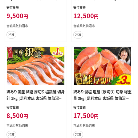
565472] 鮭 海鮮 魚介 魚 サケ さけ
介類 海鮮 訳アリ 規格外 不揃い さ
寄付金額
寄付金額
シャケ サーモン 切身 弁当 おかず 惣
け サケ 鮭切身 シャケ 切り身 冷凍 家
9,500
12,500
円
円
菜 チリ銀鮭 低塩 カマ ハラス 訳あり
庭用 おかず 弁当 支援 サーモン 銀
不揃い 冷凍
鮭切り身 魚 わけあり
宮城県気仙沼市
宮城県気仙沼市
冷凍
冷凍
訳あり 国産 減塩 厚切り 塩銀鮭 切身
訳あり 減塩 塩鮭 【厚切り】 切身 総重
計 1kg [足利本店 宮城県 気仙沼市
量 3kg [足利本店 宮城県 気仙沼市
20565949] サーモン 鮭 さけ サケ シ
20565553] 魚 魚介類 サーモン 鮭
寄付金額
寄付金額
ャケ 魚 海鮮 魚介 甘塩味 規格外 不
海鮮 魚介 塩分控えめ 甘塩味 さけ
8,500
17,500
円
円
揃い 鮭切身 切り身 個包装 家庭用
サケ 鮭切身 シャケ 切り身 鮭切り身
訳アリ 塩分控えめ 冷凍
簡易包装 規格外 不揃い 家庭用 訳
宮城県気仙沼市
宮城県気仙沼市
アリ 冷凍
冷凍
冷凍