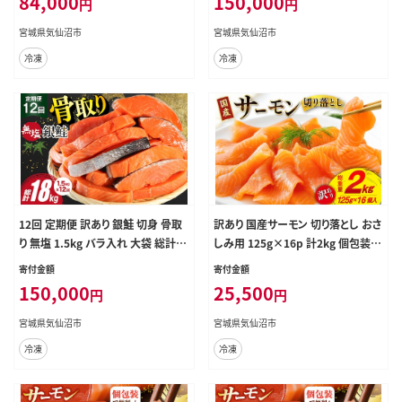
84,000
150,000
円
円
身 刺し身 刺身 生食 個包装 小分け
け 鮭 甘口 サケ 鮭切身 シャケ 切り身
カット済み 銀鮭 チリ銀鮭
冷凍 おかず 弁当 支援 事業者支援
宮城県気仙沼市
宮城県気仙沼市
サーモン
冷凍
冷凍
12回 定期便 訳あり 銀鮭 切身 骨取
訳あり 国産サーモン 切り落とし おさ
り 無塩 1.5kg バラ入れ 大袋 総計18
しみ用 125g×16p 計2kg 個包装
kg [足利本店 宮城県 気仙沼市 205
[足利本店 宮城県 気仙沼市 205659
寄付金額
寄付金額
64961] 魚 魚介類 サーモン 冷凍 鮭
86] 魚介 魚 鮭 銀鮭 生食用 刺身 お
150,000
25,500
円
円
海鮮 魚介 規格外 不揃い さけ サケ
刺し身 刺し身 海鮮 真空パック 冷凍
鮭切身 シャケ 切り身 冷凍 家庭用 銀
訳アリ
宮城県気仙沼市
宮城県気仙沼市
鮭切り身 簡易包装 訳アリ わけあり
冷凍
冷凍