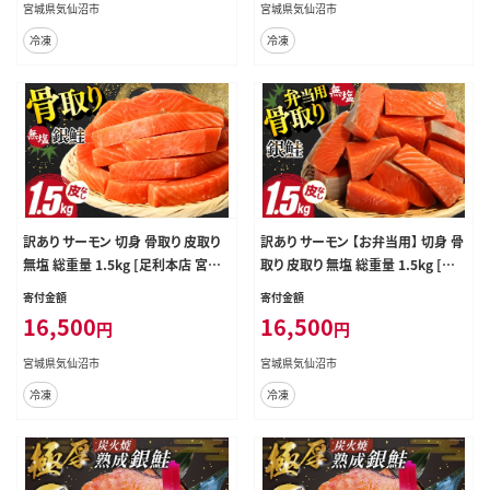
揃い
身 サーモン切り身 訳アリ わけあり
宮城県気仙沼市
宮城県気仙沼市
簡易包装 家庭用 冷凍
冷凍
冷凍
訳あり サーモン 切身 骨取り 皮取り
訳あり サーモン 【お弁当用】 切身 骨
無塩 総重量 1.5kg [足利本店 宮城
取り 皮取り 無塩 総重量 1.5kg [足
県 気仙沼市 20565974] 魚 魚介類
利本店 宮城県 気仙沼市 2056597
寄付金額
寄付金額
冷凍 鮭 海鮮 魚介 規格外 不揃い さ
2] 魚 魚介類 冷凍 鮭 海鮮 魚介 規格
16,500
16,500
円
円
け サケ 鮭切身 シャケ 切り身 サーモ
外 不揃い さけ サケ 鮭切身 シャケ
ン切り身 訳アリ わけあり 簡易包装
切り身 サーモン切り身 訳アリ わけあ
宮城県気仙沼市
宮城県気仙沼市
家庭用 冷凍
り 簡易包装 家庭用 冷凍
冷凍
冷凍