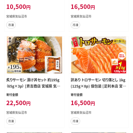
565614] 鮭 さけ サケ サーモン 生食
97] 魚 魚介類 サーモン 冷凍 鮭 海
10,500
16,500
円
円
用 おつまみ 冷凍 小分け アトランテ
鮮 魚介 規格外 不揃い さけ サケ 鮭
ィックサーモン 真空包装
切身 シャケ 切り身 サーモン切り身
宮城県気仙沼市
宮城県気仙沼市
訳アリ わけあり 簡易包装 家庭用 冷
冷凍
冷凍
凍
炙りサーモン 漬け丼セット 約195g
訳あり トロサーモン 切り落とし 1kg
（65g×3p） [斉吉商店 宮城県 気仙
(125g×8p) 個包装 [足利本店 宮城
沼市 20563989] 海鮮 魚介 サーモ
県 気仙沼市 20565737] 魚介類 魚
寄付金額
寄付金額
ン 漬け丼 鮭 海鮮丼 冷凍 簡単調理
サーモン 海鮮 鮭 トロ お刺し身 刺し
22,500
16,500
円
円
新鮮 小分け 刺し身 さしみ 魚 活
身 刺身 アトランティックサーモン 冷
凍 訳アリ
宮城県気仙沼市
宮城県気仙沼市
冷凍
冷凍