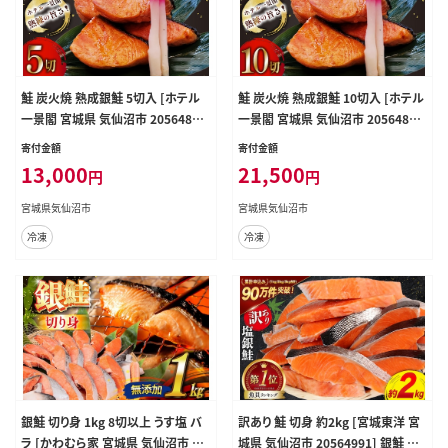
鮭 炭火焼 熟成銀鮭 5切入 [ホテル
鮭 炭火焼 熟成銀鮭 10切入 [ホテル
一景閣 宮城県 気仙沼市 2056483
一景閣 宮城県 気仙沼市 2056483
4] 鮭 海鮮 さけ サケ 鮭切身 シャケ
3] 鮭 海鮮 さけ サケ 鮭切身 シャケ
寄付金額
寄付金額
切り身 冷凍 家庭用 おかず 弁当 サ
切り身 冷凍 家庭用 おかず 弁当 サ
13,000
21,500
円
円
ーモン 銀鮭切り身 魚
ーモン 銀鮭切り身 魚
宮城県気仙沼市
宮城県気仙沼市
冷凍
冷凍
銀鮭 切り身 1kg 8切以上 うす塩 バ
訳あり 鮭 切身 約2kg [宮城東洋 宮
ラ [かわむら家 宮城県 気仙沼市 20
城県 気仙沼市 20564991] 銀鮭 魚