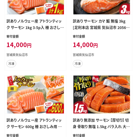
訳あり ノルウェー産 アトランティッ
訳あり サーモン カマ 鮭 無塩 3kg
ク サーモン 1kg 3-5p入 柵 おさしみ
[足利本店 宮城県 気仙沼市 205661
用 個包装 [足利本店 宮城県 気仙沼
23] 魚 鮭 魚介類 サーモン 鮭 海鮮
寄付金額
寄付金額
市 20565593] 鮭 さけ サケ サーモ
魚介 さけ サケ 鮭 シャケ かま 簡易
14,000
14,000
円
円
ン 生食用 おつまみ 冷凍 小分け アト
包装 家庭用 冷凍 鮭
ランティックサーモン
宮城県気仙沼市
宮城県気仙沼市
冷凍
冷凍
訳あり ノルウェー産 アトランティッ
訳あり 無添加 サーモン 【厚切り】 切
ク サーモン 600g 柵 おさしみ用 個
身 骨取り 無塩 1.5kg バラ入れ 大袋
包装 [足利本店 宮城県 気仙沼市 20
[足利本店 宮城県 気仙沼市 205650
寄付金額
寄付金額