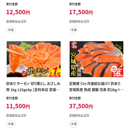
63343] 鮭 海鮮 魚介類 国産 さけ 鮭
介類 海鮮 訳アリ 規格外 不揃い さ
寄付金額
寄付金額
甘口 サケ 鮭切身 シャケ 切り身 冷凍
け サケ 鮭切身 シャケ 切り身 冷凍 家
12,500
17,500
円
円
おかず 弁当 支援 事業者支援 サーモ
庭用 おかず 弁当 支援 サーモン 銀
ン 魚 銀鮭切り身
鮭切り身 魚 わけあり
宮城県気仙沼市
宮城県気仙沼市
冷凍
冷凍
訳あり サーモン 切り落とし おさしみ
定期便 《3ヶ月連続お届け》 訳あり
用 1kg 125gx8p [足利本店 宮城県
宮城県産 熟成 銀鮭 切身 約2kg×3
気仙沼市 20564313] 魚 魚介類 鮭
回 計6kg [宮城東洋 宮城県 気仙沼
寄付金額
寄付金額
お刺し身 刺し身 刺身 生 生食 個包
市 20564500] 魚 鮭 海鮮 国産 さけ
11,500
37,500
円
円
装 チリ銀鮭 銀鮭 海鮮 海鮮丼 魚介
鮭 甘口 サケ 鮭切身 シャケ 切り身 冷
凍 おかず 弁当 支援 事業者支援 サ
宮城県気仙沼市
宮城県気仙沼市
ーモン
冷凍
冷凍