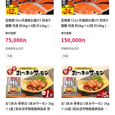
定期便 《6ヶ月連続お届け》 訳あり
定期便 《12ヶ月連続お届け》 訳あり
銀鮭 切身 約2kg×6回 計12kg [宮
銀鮭 切身 約2kg×12回 計24kg [宮
城東洋 宮城県 気仙沼市 2056448
城東洋 宮城県 気仙沼市 2056446
寄付金額
寄付金額
0] 鮭 海鮮 規格外 不揃い さけ サケ
4] 鮭 海鮮 規格外 不揃い さけ サケ
75,000
150,000
円
円
鮭切身 シャケ 切り身 冷凍 家庭用 訳
鮭切身 シャケ 切り身 冷凍 家庭用 訳
アリ おかず 弁当 支援 事業者支援
アリ おかず 弁当 支援 事業者支援
宮城県気仙沼市
宮城県気仙沼市
冷凍
冷凍
おつまみ 骨骨おつまみサーモン 35g
おつまみ 骨骨おつまみサーモン 35g
×1袋 [気仙沼市物産振興協会 宮城
×15袋 [気仙沼市物産振興協会 宮
県 気仙沼市 20565977] おやつ つま
城県 気仙沼市 20565344] おやつ