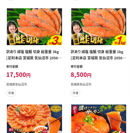
訳あり 減塩 塩鮭 切身 総重量 3kg
訳あり 減塩 塩鮭 切身 総重量 1kg
[足利本店 宮城県 気仙沼市 205655
[足利本店 宮城県 気仙沼市 205655
51] 魚 魚介類 サーモン 鮭 海鮮 魚
50] 魚 魚介類 サーモン 鮭 海鮮 魚
寄付金額
寄付金額
介 甘塩味 塩分控えめ さけ サケ 鮭
介 甘塩味 塩分控えめ さけ サケ 鮭
17,500
8,500
円
円
切身 シャケ 切り身 鮭切り身 簡易包
切身 シャケ 切り身 鮭切り身 簡易包
装 規格外 不揃い 家庭用 冷凍
装 規格外 不揃い 家庭用 冷凍
宮城県気仙沼市
宮城県気仙沼市
冷凍
冷凍