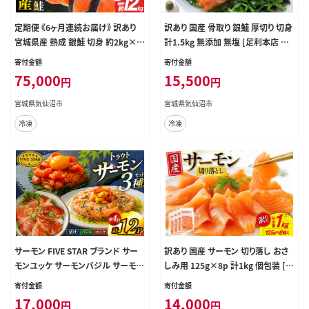
定期便 《6ヶ月連続お届け》 訳あり
訳あり 国産 骨取り 銀鮭 厚切り 切身
宮城県産 熟成 銀鮭 切身 約2kg×6
計1.5kg 無添加 無塩 [足利本店 宮
回 計12kg [宮城東洋 宮城県 気仙沼
城県 気仙沼市 20565638] サーモン
寄付金額
寄付金額
市 20564499] 魚 鮭 海鮮 国産 さけ
訳アリ わけあり 鮭 しゃけ サケ さけ
75,000
15,500
円
円
鮭 甘口 サケ 鮭切身 シャケ 切り身 冷
骨なし 訳あり銀鮭 加熱用
凍 おかず 弁当 支援 事業者支援 サ
宮城県気仙沼市
宮城県気仙沼市
ーモン
冷凍
冷凍
サーモン FIVE STAR ブランド サー
訳あり 国産 サーモン 切り落し おさ
モンユッケ サーモンバジル サーモン
しみ用 125g×8p 計1kg 個包装 [足
漬け 3種 セット 計12パック [カネダ
利本店 宮城県 気仙沼市 2056563
寄付金額
寄付金額
イ 宮城県 気仙沼市 20566150] 魚
6] 魚介 魚 海鮮 鮭 銀鮭 生食用 刺身
17,000
14,000
円
円
魚介類 サーモン サーモントラウト 鮭
お刺し身 刺し身 国産銀鮭 冷凍 訳ア