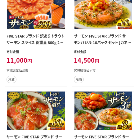
FIVE STAR ブランド 訳あり トラウト
サーモン FIVE STAR ブランド サー
サーモン スライス 総重量 800g 200
モンバジル 10パック セット [カネダ
g×4p [カネダイ 宮城県 気仙沼市 2
イ 宮城県 気仙沼市 20566148] 魚
寄付金額
寄付金額
0566179] 魚 サーモン 魚介類 刺身
魚介類 サーモン サーモントラウト 鮭
11,000
14,500
円
円
小分け 冷凍 鮭 さけ 海鮮 サーモン
さけ サーモン バジル さけ サケ トラ
切り落とし 生食用 サーモン 真空パ
ウト 海鮮 丼 海鮮丼 個包装 小分け
宮城県気仙沼市
宮城県気仙沼市
ック さけ サケ 生食トラウト 丼 海鮮
冷凍
冷凍
冷凍
丼 個包装 サーモン
サーモン FIVE STAR ブランド サー
サーモン FIVE STAR ブランド サー