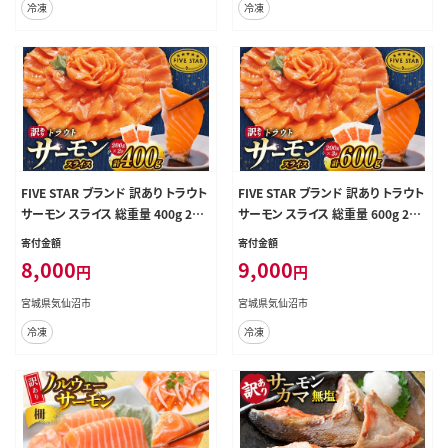
冷凍
冷凍
包装 小分け 冷凍
包装 小分け 冷凍
FIVE STAR ブランド 訳あり トラウト
FIVE STAR ブランド 訳あり トラウト
サーモン スライス 総重量 400g 200
サーモン スライス 総重量 600g 200
g×2p [カネダイ 宮城県 気仙沼市 2
g×3p [カネダイ 宮城県 気仙沼市 2
寄付金額
寄付金額
0566177] 魚 サーモン 魚介類 刺身
0566178] 魚 サーモン 魚介類 刺身
8,000
9,000
円
円
小分け 冷凍 鮭 さけ 海鮮 サーモン
小分け 冷凍 鮭 さけ 海鮮 サーモン
切り落とし 生食用 サーモン 真空パ
切り落とし 生食用 サーモン 真空パ
宮城県気仙沼市
宮城県気仙沼市
ック さけ サケ 生食トラウト 丼 海鮮
ック さけ サケ 生食トラウト 丼 海鮮
冷凍
冷凍
丼 個包装 サーモン
丼 個包装 サーモン