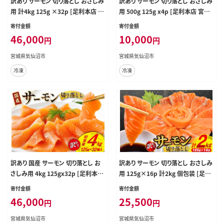
訳あり サーモン 切り落とし おさしみ
訳あり サーモン 切り落とし おさしみ
用 計4kg 125g ×32p [足利本店 宮
用 500g 125g x4p [足利本店 宮城
城県 気仙沼市 20565968] 魚 魚介
県 気仙沼市 20565975] 魚 魚介類
寄付金額
寄付金額
類 鮭 お刺し身 刺し身 刺身 生 生食
鮭 お刺し身 刺し身 刺身 生 生食 個
46,000
10,000
円
円
個包装 チリ銀鮭 銀鮭 海鮮 海鮮丼
包装 チリ銀鮭 銀鮭 海鮮 海鮮丼 魚
魚介
介 タレ付き
宮城県気仙沼市
宮城県気仙沼市
冷凍
冷凍
訳あり 国産 サーモン 切り落とし お
訳あり サーモン 切り落とし おさしみ
さしみ用 4kg 125gx32p [足利本店
用 125g×16p 計2kg 個包装 [足利
宮城県 気仙沼市 20565976] 魚 魚
本店 宮城県 気仙沼市 20565987]
寄付金額
寄付金額
介類 鮭 お刺し身 刺し身 刺身 生 生
魚介 魚 鮭 銀鮭 生食用 刺身 お刺し
46,000
25,500
円
円
食 個包装 銀鮭 海鮮 海鮮丼 魚介 タ
身 刺し身 海鮮 真空パック 冷凍 訳
レ付き
アリ
宮城県気仙沼市
宮城県気仙沼市