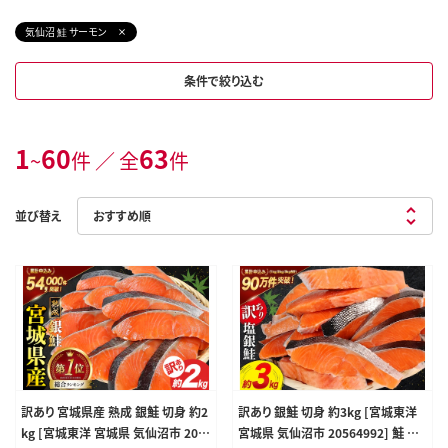
気仙沼 鮭 サーモン
条件で絞り込む
1
60
63
~
件 ／ 全
件
並び替え
訳あり 宮城県産 熟成 銀鮭 切身 約2
訳あり 銀鮭 切身 約3kg [宮城東洋
kg [宮城東洋 宮城県 気仙沼市 205
宮城県 気仙沼市 20564992] 鮭 魚