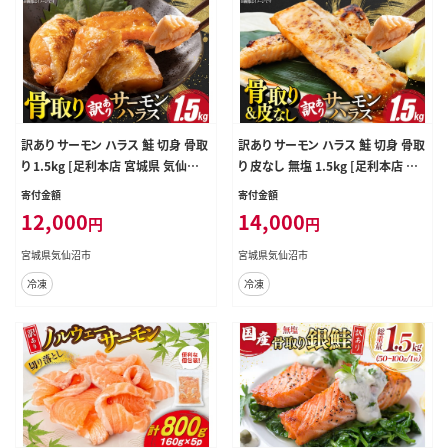
訳あり サーモン ハラス 鮭 切身 骨取
訳あり サーモン ハラス 鮭 切身 骨取
り 1.5kg [足利本店 宮城県 気仙沼
り 皮なし 無塩 1.5kg [足利本店 宮
市 20566124] 魚 鮭 魚介類 冷凍 海
城県 気仙沼市 20566122] 魚 鮭 魚
寄付金額
寄付金額
鮮 鮭 魚介 規格外 鮭 不揃い さけ サ
介類 冷凍 海鮮 鮭 魚介 規格外 鮭 不
12,000
14,000
円
円
ケ 鮭切身 シャケ 切り身 サーモン切
揃い さけ サケ 鮭切身 シャケ 切り身
り身 訳アリ わけあり 簡易包装 家庭
サーモン切り身 訳アリ わけあり 簡易
宮城県気仙沼市
宮城県気仙沼市
用 冷凍 鮭
包装 家庭用 冷凍 鮭
冷凍
冷凍