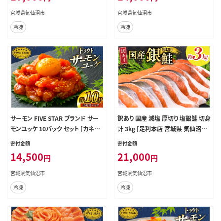
さけ サーモン ユッケ バジル 漬け さ
リ 訳アリ 真空パック
宮城県気仙沼市
宮城県気仙沼市
け サケ トラウト 海鮮 丼 海鮮丼 個
冷凍
冷凍
包装 小分け 冷凍
サーモン FIVE STAR ブランド サー
訳あり 国産 減塩 厚切り 塩銀鮭 切身
モンユッケ 10パック セット [カネダ
計 3kg [足利本店 宮城県 気仙沼市
イ 宮城県 気仙沼市 20566147] 魚
20565950] サーモン 鮭 さけ サケ シ
寄付金額
寄付金額
魚介類 サーモン サーモントラウト 鮭
ャケ 魚 海鮮 魚介 甘塩味 規格外 不
14,500
21,000
円
円
さけ サーモン ユッケ さけ サケ トラ
揃い 鮭切身 切り身 簡易包装 家庭用
ウト 海鮮 丼 海鮮丼 個包装 小分け
訳アリ 冷凍 塩分控えめ 無添加
宮城県気仙沼市
宮城県気仙沼市
冷凍
冷凍
冷凍