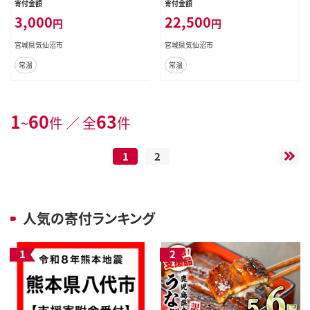
寄付金額
寄付金額
み 個包装 サーモン 銀鮭 さけ サケ
つまみ 個包装 サーモン 銀鮭 さけ サ
3,000
22,500
円
円
鮭 シャケ 珍味
ケ 鮭 シャケ 珍味
宮城県気仙沼市
宮城県気仙沼市
常温
常温
1
60
63
~
件 ／ 全
件
1
2
人気の寄付ランキング