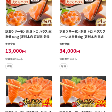
訳あり サーモン 刺身 トロ ハラス 総
訳あり サーモン 刺身 トロ ハラス フ
重量 800g [足利本店 宮城県 気仙沼
ィーレ 総重量4kg [足利本店 宮城県
市 20564915] 魚 魚介類 海鮮 さけ
気仙沼市 20565969] 魚 魚介類 海
寄付金額
寄付金額
サケ シャケ 鮭 お刺し身 刺し身 はら
鮮 さけ サケ シャケ 鮭 お刺し身 刺し
13,000
34,000
円
円
す 鮭ハラス 個包装 骨取り 魚介 生食
身 はらす 鮭ハラス 個包装 骨取り 魚
用 真空パック
介 小分け 生食用 真空パック
宮城県気仙沼市
宮城県気仙沼市
冷凍
冷凍