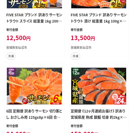
FIVE STAR ブランド 訳あり サーモン
FIVE STAR ブランド 訳あり サーモン
トラウト スライス 総重量 1kg 200g
トラウト 漬け 総重量 1kg 100g×10
×5p [カネダイ 宮城県 気仙沼市 20
p [カネダイ 宮城県 気仙沼市 2056
寄付金額
寄付金額
565178] 魚 魚介類 刺身 小分け 冷
5453] 魚 魚介類 刺身 小分け 冷凍
12,500
13,500
円
円
凍 鮭 さけ 海鮮 切り落とし 生食用
鮭 さけ 海鮮 切り落とし 生食用 真空
真空パック さけ サケ 食品 生食 サー
パック さけ サケ 食品 生食 サーモン
宮城県気仙沼市
宮城県気仙沼市
モントラウト 手巻き寿司 丼 海鮮丼
漬け丼 手巻き寿司 丼 海鮮丼 個包
冷凍
冷凍
カルパッチョ 個包装 お刺身
装
6回 定期便 訳あり サーモン 切り落と
定期便 《12ヶ月連続お届け》 訳あり
し おさしみ用 125gx8p×6回 合計
宮城県産 熟成 銀鮭 切身 約2kg×1
6kg [足利本店 宮城県 気仙沼市 20
2回 計24kg [宮城東洋 宮城県 気仙
寄付金額
寄付金額
564708] 魚介 鮭 さけ サケ お刺し
沼市 20564498] 魚 鮭 海鮮 国産 さ