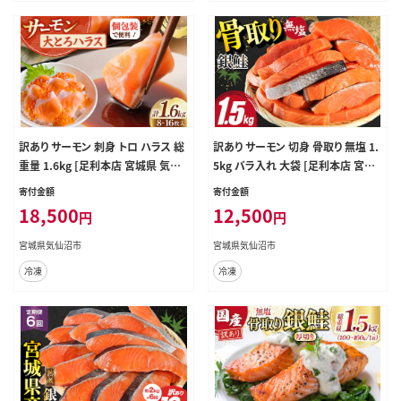
訳あり サーモン 刺身 トロ ハラス 総
訳あり サーモン 切身 骨取り 無塩 1.
重量 1.6kg [足利本店 宮城県 気仙
5kg バラ入れ 大袋 [足利本店 宮城
沼市 20565619] 魚 魚介類 海鮮 さ
県 気仙沼市 20564101] 魚 魚介類
寄付金額
寄付金額
け サケ シャケ 鮭 お刺し身 刺し身
サーモン 冷凍 鮭 海鮮 魚介 規格外
18,500
12,500
円
円
はらす 鮭ハラス 個包装 骨取り 魚介
不揃い さけ サケ 鮭切身 シャケ 切り
生食用 真空パック
身 サーモン切り身 訳アリ わけあり
宮城県気仙沼市
宮城県気仙沼市
簡易包装 家庭用 冷凍
冷凍
冷凍