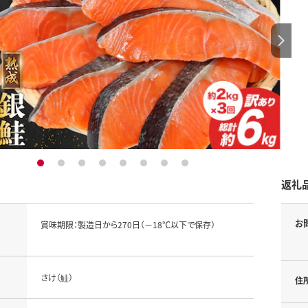
1
2
3
4
5
6
7
8
返礼
お
賞味期限：製造日から270日（－18℃以下で保存）
さけ（鮭）
住