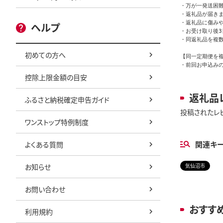
・万が一発送困
・返礼品が届きま
・返礼品に傷み
ヘルプ
・お受け取り後3
・同返礼品を複数
初めての方へ
【同一定期便を複
・前回お申込み
控除上限金額の目安
返礼品
ふるさと納税確定申告ガイド
投稿されたレ
ワンストップ特例制度
関連キ
よくある質問
お知らせ
気仙沼市
お問い合わせ
おすす
利用規約