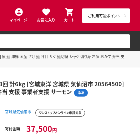
ご利用可能ポイント
マイページ
お気に入り
カート
] 魚 鮭 海鮮 国産 さけ 鮭 甘口 サケ 鮭切身 シャケ 切り身 冷凍 おかず 弁当 支
 計6kg [宮城東洋 宮城県 気仙沼市 20564500]
 弁当 支援 事業者支援 サーモン
冷凍
宮城県気仙沼市
ワンストップオンライン申請対象
37,500
寄付金額
円