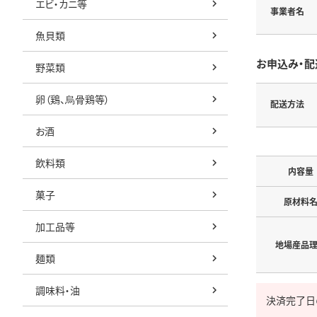
エビ・カニ等
事業者名
魚貝類
お申込み・配
野菜類
卵（鶏、烏骨鶏等）
配送方法
お酒
飲料類
内容量
菓子
原材料
加工品等
地場産品
麺類
調味料・油
決済完了日