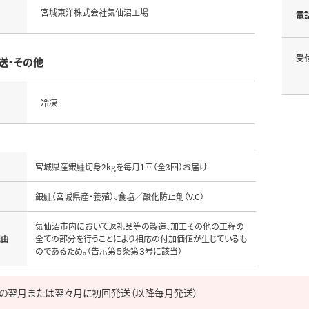
宮城東洋株式会社気仙沼工場
電
受
送・その他
冷凍
宮城県産銀鮭切身2kgを毎月1回（全3回）お届け
名
銀鮭（宮城県産・養殖）、食塩／酸化防止剤（V.C）
気仙沼市内において返礼品等の製造、加工その他の工程の
理由
全ての部分を行うことにより相応の付加価値が生じているも
のであるため。（告示第５条第３号に該当）
の翌月または翌々月に初回発送（以降毎月発送）