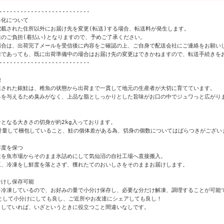
--------------------------

化について

載された住所以外にお届け先を変更(転送)する場合、転送料が発生します。

のご負担(着払い)となりますので、予めご了承ください。

場合は、出荷完了メールを受信後に内容をご確認の上、ご自身で配送会社にご連絡をお願いし
前であっても、既に出荷準備中の場合はお届け先の変更はできかねますので、転送手続きをお
--------------------------



殖された銀鮭は、稚魚の状態から出荷まで一貫して地元の生産者が大切に育てています。

料を与えるため臭みがなく、上品な脂としっかりとした旨味がお口の中でジュワっと広がりま


となる大きさの切身が約2kg入っております。

で計量して梱包していること、鮭の個体差がある為、切身の個数についてはばらつきがございま
度を保つ

を魚市場からそのまま氷詰めにして気仙沼の自社工場へ直接搬入。

、冷凍をし鮮度を落とさず、獲れたてのおいしさをそのままお届けします。

けし保存可能

を冷凍しているので、お好みの量で小分け保存し、必要な分だけ解凍、調理することが可能で
として小分けにしても良し、ご近所やお友達にシェアしても良し！

していれば、いざというときに役立つこと間違いなしです。
