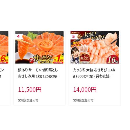
モン
訳あり サーモン 切り落とし
たっぷり 大粒 むきえび 1.6k
5g
おさしみ用 1kg 125gx8p
g (800g×2p) 背わた処理
利本
[足利本店 宮城県 気仙沼市
済み [カネダイ 宮城県 気仙
11,500
円
14,000
円
647
20564313] 魚 魚介類 鮭 お
沼市 20564351] えび 冷凍
お刺
刺し身 刺し身 刺身 生 生食
剥き海老 むきエビ 海鮮 業務
個包
個包装 チリ銀鮭 銀鮭 海鮮
用 バラ凍結 剥きえび むき海
宮城県気仙沼市
宮城県気仙沼市
鮭
海鮮丼 魚介
老 魚介 エビ 海老 小分け む
き身