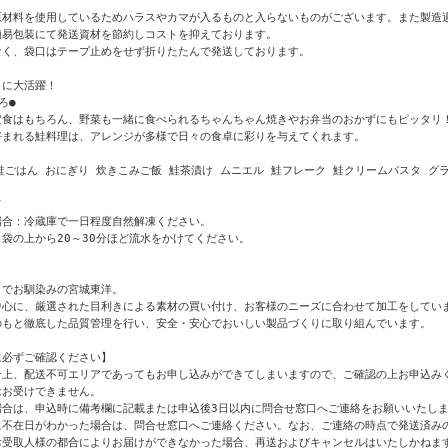
原材料を使用しているためハラスやカマが入るものと入らないものがございます。また製造過
易包装にて発送資材を節約しコストを抑えております。

く、袋口はテープ止めをせず折りたたんで発送しております。

に大活躍！

●

定食はもちろん、野菜も一緒に食べられるちゃんちゃん焼きやお弁当のおかずにもピッタリ！
まれる鮭料理は、アレンジが多様で日々の食卓に彩りを与えてくれます。

鮭ごはん おにぎり 炊きこみご飯 鮭茶漬け ムニエル 鮭フレーク 鮭クリームパスタ グラ


合：冷蔵庫で一日程度自然解凍ください。

袋の上から20～30分ほど流水をかけてください。

でお馴染みの宮城東洋。

中心に、厳選された目利きによる素材の買い付け、お客様のニーズに合わせて加工をしていま
のもと徹底した品質管理を行い、安全・安心でおいしい製品づくりに取り組んでいます。

必ずご確認ください】

合上、配送不可エリアであってもお申し込みができてしまいますので、ご確認の上お申込みく
お受けできません。

合は、申込時に備考欄に記載または申込後3日以内に問合せ窓口へご連絡をお願いいたしま
に不在日がわかった場合は、問合せ窓口へご連絡ください。なお、ご連絡の時点で発送済みの
お受取人様の都合によりお届けができなかった場合、再送およびキャンセルはいたしかねます