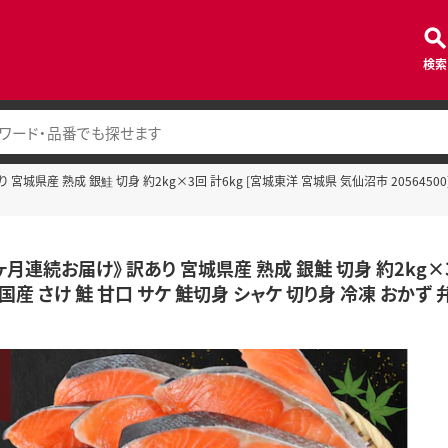
検索
宮城県産 熟成 銀鮭 切身 約2kg×3回 計6kg [宮城東洋 宮城県 気仙沼市 20564500
ヶ月連続お届け》 訳あり 宮城県産 熟成 銀鮭 切身 約2kg×3回
 国産 さけ 鮭 甘口 サケ 鮭切身 シャケ 切り身 冷凍 おかず