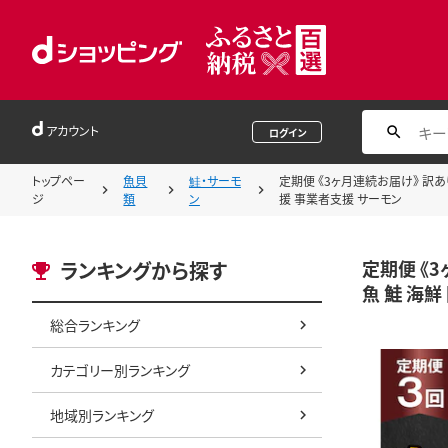
アカウント
ログイン
トップペー
魚貝
鮭・サーモ
定期便 《3ヶ月連続お届け》 訳あり 
ジ
類
ン
援 事業者支援 サーモン
定期便 《3
ランキングから探す
魚 鮭 海鮮
総合ランキング
カテゴリー別ランキング
地域別ランキング