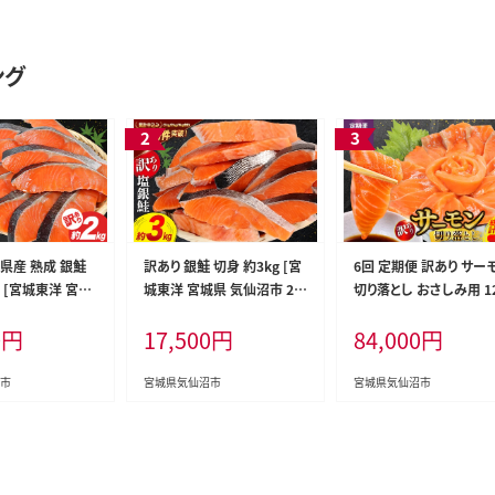
ング
県産 熟成 銀鮭
訳あり 銀鮭 切身 約3kg [宮
6回 定期便 訳あり サー
g [宮城東洋 宮城
城東洋 宮城県 気仙沼市 20
切り落とし おさしみ用 12
20563343] 鮭
564992] 鮭 魚介類 海鮮 訳
x8p×6回 合計6kg [足
0
円
17,500
円
84,000
円
 国産 さけ 鮭 甘
アリ 規格外 不揃い さけ サ
店 宮城県 気仙沼市 205
切身 シャケ 切り身
ケ 鮭切身 シャケ 切り身 冷凍
08] 魚介 鮭 さけ サケ 
 弁当 支援 事業
家庭用 おかず 弁当 支援 サ
し身 刺し身 刺身 生食 
市
宮城県気仙沼市
宮城県気仙沼市
モン 魚 銀鮭切り
ーモン 銀鮭切り身 魚 わけあ
装 小分け カット済み 銀
り
チリ銀鮭