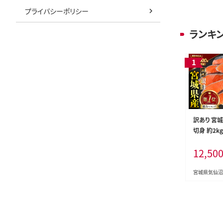
プライバシーポリシー
ランキ
訳あり 宮城
切身 約2k
県 気仙沼市 
12,50
海鮮 魚介類
口 サケ 鮭
冷凍 おかず
宮城県気仙沼
者支援 サー
身