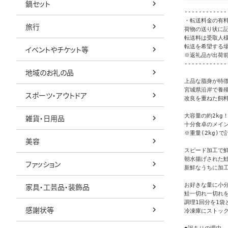
鍋セット
------------
・転送料金の有料
旅行
荷物の送り状に記
転送料は受取人様
転送を希望する
イベントやチケット等
※返礼品が出荷
------------
地域のお礼の品
上品な脂身が特徴
宮城県沿岸で養
スポーツ・アウトドア
改良を重ねた飼
大容量の約2kg！
雑貨・日用品
十分食卓のメイン
※重量(2kg)
美容
スピード加工で鮮
朝水揚げされた鮭
ファッション
新鮮なうちに加工
お好きな量に小分
家具・工芸品・装飾品
鮭一切れ一切れ
調理1回分を1袋
感謝状等
冷凍庫にストック