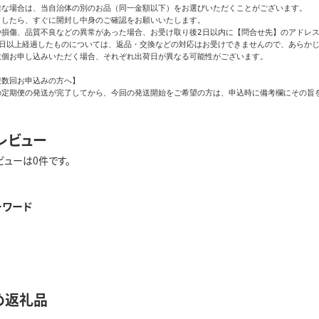
難な場合は、当自治体の別のお品（同一金額以下）をお選びいただくことがございます。

したら、すぐに開封し中身のご確認をお願いいたします。

や損傷、品質不良などの異常があった場合、お受け取り後2日以内に【問合せ先】のアドレス
日以上経過したものについては、返品・交換などの対応はお受けできませんので、あらかじ
個お申し込みいただく場合、それぞれ出荷日が異なる可能性がございます。

数回お申込みの方へ】

の定期便の発送が完了してから、今回の発送開始をご希望の方は、申込時に備考欄にその旨
レビュー
ビューは0件です。
ーワード
め返礼品