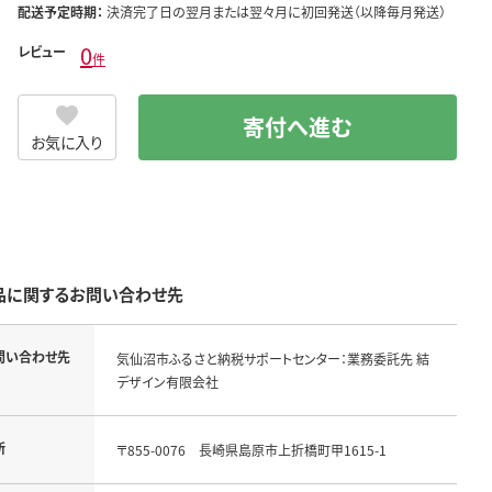
配送予定時期：
決済完了日の翌月または翌々月に初回発送（以降毎月発送）
0
レビュー
件
寄付へ進む
お気に入り
品に関するお問い合わせ先
問い合わせ先
気仙沼市ふるさと納税サポートセンター：業務委託先 結
デザイン有限会社
所
〒855-0076　長崎県島原市上折橋町甲1615-1