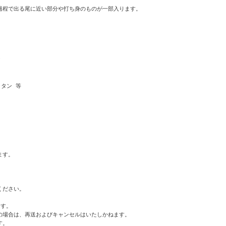
程で出る尾に近い部分や打ち身のものが一部入ります。



タン 等

す。

ださい。

す。

場合は、再送およびキャンセルはいたしかねます。

。
