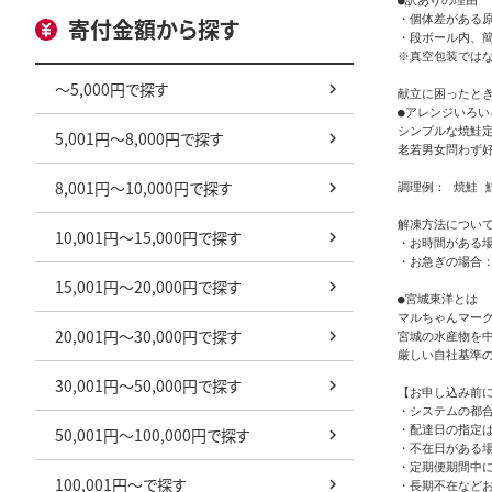
●訳ありの理由

・個体差がある
寄付金額から探す
・段ボール内、簡
※真空包装ではな
～5,000円で探す
献立に困ったとき
●アレンジいろいろ
シンプルな焼鮭
5,001円～8,000円で探す
老若男女問わず好
8,001円～10,000円で探す
調理例： 焼鮭 
解凍方法について
10,001円～15,000円で探す
・お時間がある場
・お急ぎの場合：
15,001円～20,000円で探す
●宮城東洋とは

マルちゃんマーク
20,001円～30,000円で探す
宮城の水産物を
厳しい自社基準
30,001円～50,000円で探す
【お申し込み前に
・システムの都
・配達日の指定は
50,001円～100,000円で探す
・不在日がある場
・定期便期間中
100,001円～で探す
・長期不在など