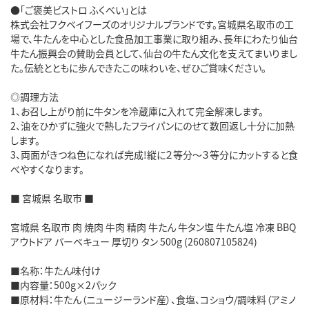
●「ご褒美ビストロ ふくべい」とは
株式会社フクベイフーズのオリジナルブランドです。宮城県名取市の工
場で、牛たんを中心とした食品加工事業に取り組み、長年にわたり仙台
牛たん振興会の賛助会員として、仙台の牛たん文化を支えてまいりまし
た。伝統とともに歩んできたこの味わいを、ぜひご賞味ください。
◎調理方法
1、お召し上がり前に牛タンを冷蔵庫に入れて完全解凍します。
2、油をひかずに強火で熱したフライパンにのせて数回返し十分に加熱
します。
3、両面がきつね色になれば完成!縦に２等分～３等分にカットすると食
べやすくなります。
■ 宮城県 名取市 ■
宮城県 名取市 肉 焼肉 牛肉 精肉 牛たん 牛タン塩 牛たん塩 冷凍 BBQ
アウトドア バーベキュー 厚切り タン 500g (260807105824)
■名称：牛たん味付け
■内容量：500g×2パック
■原材料：牛たん（ニュージーランド産）、食塩、コショウ/調味料（アミノ