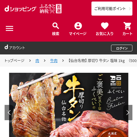
ご利用可能ポイント
検索
マイページ
お気に入り
カート
アカウント
ログイン
トップページ
肉
牛肉
【仙台名物】 厚切り 牛タン 塩味 1kg （50