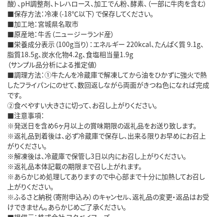
酸）、pH調整剤、トレハロース、加工でん粉、酵素、（一部に牛肉を含む）
■保存方法：冷凍（-18℃以下）で保存してください。
■加工地：宮城県名取市
■原産地：牛舌（ニュージーランド産）
■栄養成分表示（100g当り）：エネルギー 220kcal、たんぱく質 9.1g、
脂質18.5g、炭水化物4.2g、食塩相当量1.9g
（サンプル品分析による推定値）
■調理方法：①牛たんを冷蔵庫で解凍してから油をひかずに強火で熱
したフライパンにのせて、数回返しながら両面がきつね色になれば完成
です。
②食べやすい大きさに切って、お召し上がりください。
■注意事項：
※発送日を含め6ヶ月以上の賞味期限の返礼品をお送り致します。
※返礼品到着後は、必ず冷蔵庫で保存し、出来る限りお早めにお召上
がりください。
※解凍後は、冷蔵庫で保管し3日以内にお召し上がりください。
※返礼品本体記載の期限まで召し上がれます。
※あらかじめ処理してありますので中心部まで十分に加熱してお召し
上がりください。
※ふるさと納税（寄附申込み）のキャンセル、返礼品の変更・返品はお受
けできません。あらかじめご了承ください。
■提供元：株式会社 フクベイフーズ