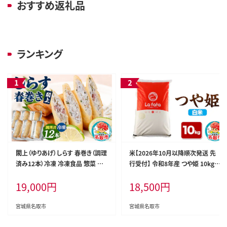
おすすめ返礼品
ランキング
閖上（ゆりあげ）しらす 春巻き（調理
米【2026年10月以降順次発送 先
済み12本）冷凍 冷凍食品 惣菜 パ
行受付】 令和8年産 つや姫 10kg×
リパリ おつまみ おかず お弁当 冷
1袋【白米】至極の一杯 こだわりの
19,000
円
18,500
円
凍 中華惣菜 簡単 漁亭 浜や 宮城県
お米 オシャレな袋 [ラ・ファータ つ
名取市 [春巻 春巻き しらす シラス
や姫 ブランド米 お米 白米 精米 米
冷凍 冷凍食品 惣菜 パリパリ グル
どころ 宮城]
宮城県名取市
宮城県名取市
メ おつまみ おかず お弁当 冷凍 中