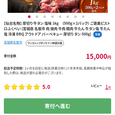
1
2
3
4
5
6
7
8
【仙台名物】 厚切り 牛タン 塩味 1kg （500g×2パック） ご褒美ビスト
ロふくべい [宮城県 名取市 肉 焼肉 牛肉 精肉 牛たん 牛タン塩 牛たん
塩 冷凍 BBQ アウトドア バーベキュー 厚切り タン 500g]
冷凍
宮城県名取市
ワンストップオンライン申請対象
15,000
寄付金額
円
配送予定時期：
2ヶ月を目安に発送(休業日除く)※年末年始、長期休業や申込が殺
到した際は、発送が遅れる場合がございます。
5.0
1
レビュー
件
寄付へ進む