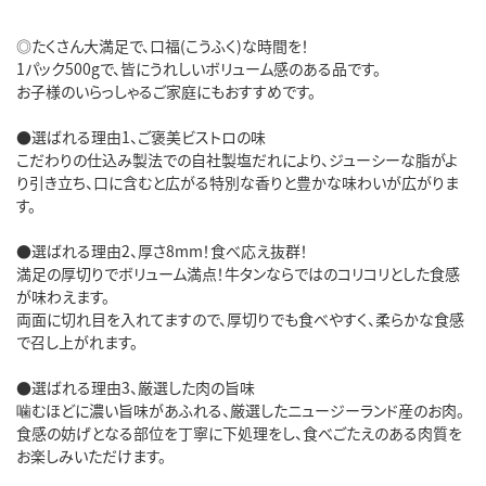
◎たくさん大満足で、口福(こうふく)な時間を！
1パック500gで、皆にうれしいボリューム感のある品です。
お子様のいらっしゃるご家庭にもおすすめです。
●選ばれる理由1、ご褒美ビストロの味
こだわりの仕込み製法での自社製塩だれにより、ジューシーな脂がよ
り引き立ち、口に含むと広がる特別な香りと豊かな味わいが広がりま
す。
●選ばれる理由2、厚さ8mm！食べ応え抜群！
満足の厚切りでボリューム満点！牛タンならではのコリコリとした食感
が味わえます。
両面に切れ目を入れてますので、厚切りでも食べやすく、柔らかな食感
で召し上がれます。
●選ばれる理由3、厳選した肉の旨味
噛むほどに濃い旨味があふれる、厳選したニュージーランド産のお肉。
食感の妨げとなる部位を丁寧に下処理をし、食べごたえのある肉質を
お楽しみいただけます。