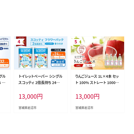
グル
トイレットペーパー シングル
りんごジュース 1L×4本 セッ
 3
スコッティ 2倍長持ち 24ロ
ト 100% ストレート 1000m
パッ
ール ( 12ロール × 2パック
l 瓶 りんご ジュース 飲料 飲
13,000
円
13,000
円
日用
) フラワーパック 香り付き 日
み物 ドリンク 果汁 果汁ジュ
城県
用品 防災 備蓄 日本製 宮城
ース リンゴジュース 岩沼育
県 岩沼市
ち 宮城 宮城県 岩沼市
宮城県岩沼市
宮城県岩沼市