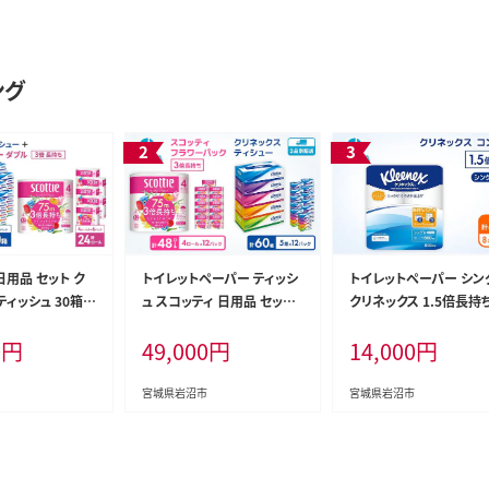
ング
日用品 セット ク
トイレットペーパー ティッシ
トイレットペーパー シン
ティッシュ 30箱
ュ スコッティ 日用品 セット
クリネックス 1.5倍長持ち
ペーパーダブル
フラワーパック 日用品 防災
2ロール ( 8ロール × 4
0
円
49,000
円
14,000
円
24ロール フラワ
備蓄 日本製 宮城県 岩沼市
ク ) コンパクト 無香料 
用品 防災 備蓄
品 防災 備蓄 日本製 宮
城県 岩沼市
岩沼市
宮城県岩沼市
宮城県岩沼市