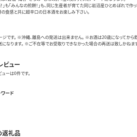
酒！」も「みんなの煎餅！」も、同じ生産者が育てた同じ岩沼産ひとめぼれで作
餅の食感と共に超辛口の日本酒をお楽しみ下さい。
ジです。 ※沖縄、離島への発送は出来ません。 ※お酒は20歳になってから
送になります。 ※ご不在等でお受取りできなかった場合の再送は致しかねます
レビュー
ビューは0件です。
ーワード
め返礼品