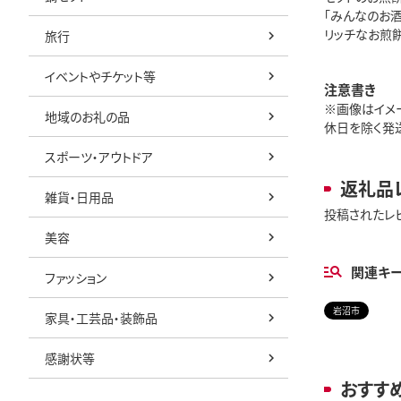
「みんなのお
リッチなお煎
旅行
イベントやチケット等
注意書き
※画像はイメー
地域のお礼の品
休日を除く発
スポーツ・アウトドア
返礼品
雑貨・日用品
投稿されたレ
美容
関連キ
ファッション
岩沼市
家具・工芸品・装飾品
感謝状等
おすす