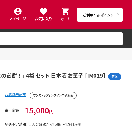
ご利用可能ポイント
マイページ
お気に入り
カート
煎餅 ！ 」 4袋 セット 日本酒 お菓子 ［IM029］
常温
宮城県岩沼市
ワンストップオンライン申請対象
15,000
寄付金額
円
配送予定時期：
ご入金確認から2週間～1か月程度