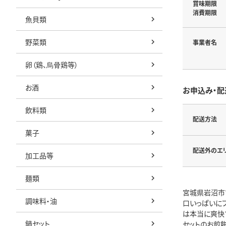
賞味期限
消費期限
魚貝類
野菜類
事業者名
卵（鶏、烏骨鶏等）
お酒
お申込み・配
飲料類
配送方法
菓子
配送外のエ
加工品等
麺類
宮城県岩沼市
調味料・油
口いっぱいに
は本当に爽快
鍋セット
セットのお煎餅