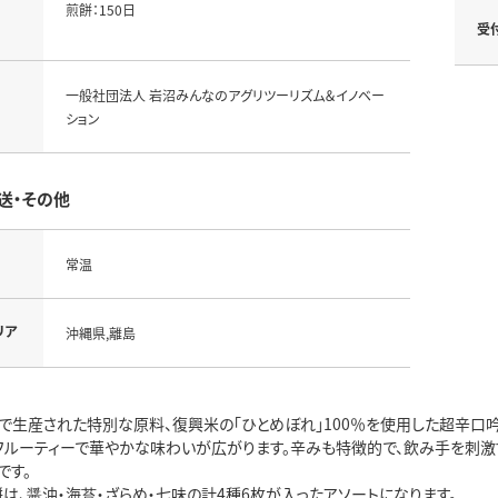
煎餅：150日
受
一般社団法人 岩沼みんなのアグリツーリズム＆イノベー
ション
送・その他
常温
リア
沖縄県,離島
で生産された特別な原料、復興米の「ひとめぼれ」100％を使用した超辛口
フルーティーで華やかな味わいが広がります。辛みも特徴的で、飲み手を刺激
です。
は、醤油・海苔・ざらめ・七味の計4種6枚が入ったアソートになります。