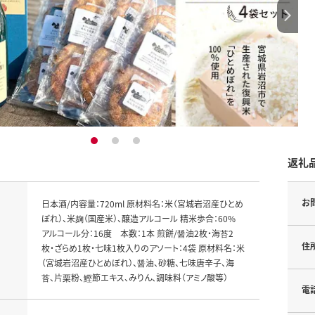
1
2
3
返礼
お
日本酒/内容量：720ml 原材料名：米（宮城岩沼産ひとめ
ぼれ）、米麹（国産米）、醸造アルコール 精米歩合：60%
アルコール分：16度 本数：1本 煎餅/醤油2枚・海苔2
住
枚・ざらめ1枚・七味1枚入りのアソート：4袋 原材料名：米
（宮城岩沼産ひとめぼれ）、醤油、砂糖、七味唐辛子、海
苔、片栗粉、鰹節エキス、みりん、調味料（アミノ酸等）
電