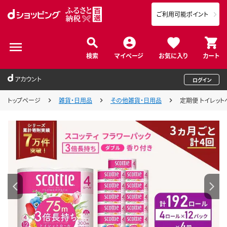
ご利用可能ポイント
検索
マイページ
お気に入り
カート
アカウント
ログイン
トップページ
雑貨・日用品
その他雑貨・日用品
定期便 トイレットペ