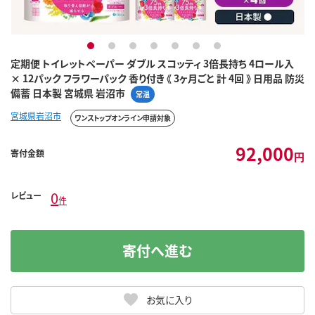
1
2
3
4
5
6
7
定期便 トイレットペーパー ダブル スコッティ 3倍長持ち 4ロール入
× 12パック フラワーパック 香り付き 《 3ヶ月ごと 計 4回 》 日用品 防災
備蓄 日本製 宮城県 岩沼市
常温
宮城県岩沼市
ワンストップオンライン申請対象
92,000
寄付金額
円
0
レビュー
件
寄付へ進む
お気に入り