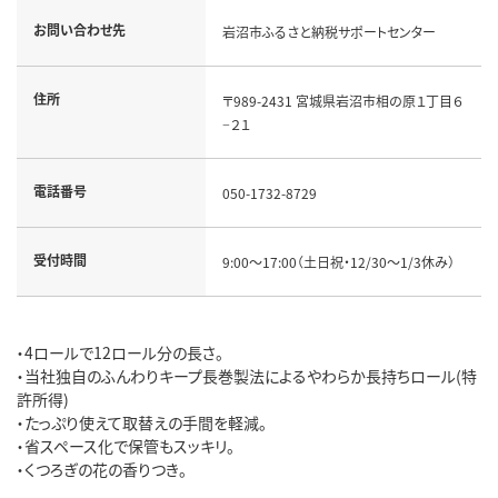
お問い合わせ先
岩沼市ふるさと納税サポートセンター
住所
〒989-2431 宮城県岩沼市相の原１丁目６
−２１
電話番号
050-1732-8729
受付時間
9:00～17:00（土日祝・12/30～1/3休み）
・4ロールで12ロール分の長さ。
・当社独自のふんわりキープ長巻製法によるやわらか長持ちロール(特
許所得)
・たっぷり使えて取替えの手間を軽減。
・省スペース化で保管もスッキリ。
・くつろぎの花の香りつき。