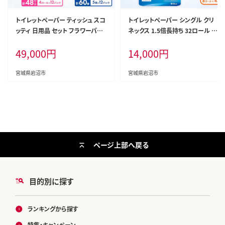
トイレットペーパー ティッシュ スコ
トイレットペーパー シングル クリ
ッティ 日用品 セット フラワーパッ
ネックス 1.5倍長持ち 32ロール ( 8
ク 日用品 防災 備蓄 日本製 宮城県
ロール × 4パック ) コンパクト 無
49,000
円
14,000
円
岩沼市
香料 日用品 防災 備蓄 日本製 宮
城県 岩沼市
宮城県岩沼市
宮城県岩沼市
ページ上部へ戻る
目的別に探す
ランキングから探す
特集・キャンペーン