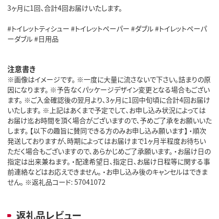
3ヶ月に1回、合計4回お届けいたします。
#トイレットティシュー #トイレットペーパー #ダブル #トイレットペーパ
ーダブル #日用品
注意書き
※画像はイメージです。 ※一度に大量に流さないで下さい。詰まりの原
因になります。 ※予告なくパッケージデザイン変更となる場合もござい
ます。 ※ご入金確認後の翌月より、3ヶ月に1回中旬頃に合計4回お届け
いたします。 ※上記はあくまで予定でして、お申し込み状況によっては
お届け迄お時間を頂く場合がございますので、予めご了承をお願いいた
します。 【以下の趣旨に賛同できる方のみお申し込み願います】 ・順次
発送しておりますが、時期によってはお届けまで1ヶ月半程度お待ちい
ただく場合もございますので、あらかじめご了承願います。 ・お届け日の
指定は出来兼ねます。 ・配達希望日、指定日、お届け日程等に関する事
前連絡などはお応えできません。 ・お申し込み後のキャンセルはできま
せん。 ※返礼品コード: 57041072
返礼品レビュー