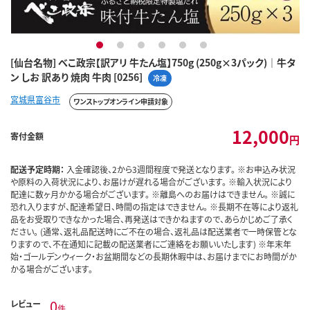
1
2
3
4
5
6
[仙台名物] べこ政宗【訳アリ 牛たん塩】750g (250g×3パック)｜牛タ
ン しお 訳あり 焼肉 牛肉 [0256]
冷凍
宮城県富谷市
ワンストップオンライン申請対象
12,000
寄付金額
円
配送予定時期：
入金確認後、2から3週間程度で発送となります。 ※お申込み状況
や原料の入荷状況により、お届けが遅れる場合がございます。 ※輸入状況により
配達に数ヶ月かかる場合がございます。 ※離島へのお届けはできません。 ※誠に
恐れ入りますが、配達希望日、時間の指定はできません。 ※長期不在等により返礼
品をお受取りできなかった場合、再発送はできかねますので、あらかじめご了承く
ださい。 (通常、返礼品配送時にご不在の場合、返礼品は配送業者で一時保管とな
りますので、不在通知に記載の配送業者にご連絡をお願いいたします) ※年末年
始・ゴールデンウィーク・お盆期間などの長期休暇中は、お届けまでにお時間がか
かる場合がございます。
0
レビュー
件