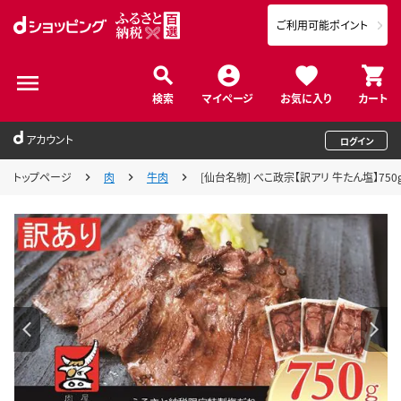
ご利用可能ポイント
検索
マイページ
お気に入り
カート
アカウント
ログイン
トップページ
肉
牛肉
[仙台名物] べこ政宗【訳アリ 牛たん塩】750g 