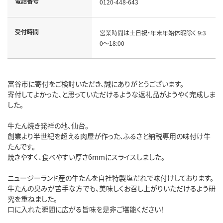
電話番号
0120-448-643
受付時間
営業時間は土日祝・年末年始休暇除く 9:3
0～18:00
富谷市に寄付をご検討いただき、誠にありがとうございます。
寄付してよかった、と思っていただけるような返礼品がようやく完成しま
した。
牛たん焼き発祥の地、仙台。
創業より半世紀を超える肉屋が作った、ふるさと納税専用の味付け牛
たんです。
焼きやすく、食べやすい厚さ6mmにスライスしました。
ニュージーランド産の牛たんを自社特製塩だれで味付けしております。
牛たんの臭みが苦手な方でも、美味しくお召し上がりいただけるよう研
究を重ねました。
口に入れた瞬間に広がる旨味を是非ご堪能ください！