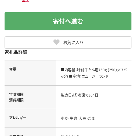
寄付へ進む
お気に入り
返礼品詳細
容量
■内容量：味付牛たん塩750g (250g×3パ
ック) ■産地：ニュージーランド
賞味期限
製造日より冷凍で364日
消費期限
アレルギー
小麦・牛肉・大豆・ごま