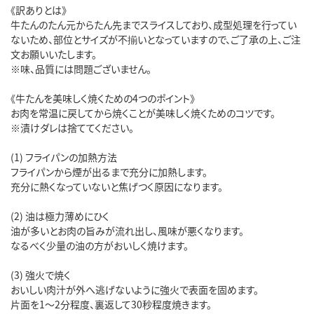
《訳ありとは》
牛たんのたん元からたん先までスライスしており、成型処理を行ってい
ないため、部位とサイズが不揃いとなっていますので、ご了承の上、ご注
文お願いいたします。
※味、品質には問題ございません。
《牛たんを美味しく焼くための4つのポイント》
お肉を常温に戻してから焼くことが美味しく焼くためのコツです。
※漬けダレは捨ててください。
(1) フライパンの加熱方法
フライパンから煙が出るまで充分に加熱します。
充分に熱くなっていないと焦げつく原因になります。
(2) 油は極力薄めにひく
油が多いとお肉の旨みが流れ出し、風味が悪くなります。
なるべく少量の油の方がおいしく焼けます。
(3) 強火で焼く
おいしい肉汁が外へ逃げないように強火で表面を固めます。
片面を1～2分程度、裏返して30秒程度焼きます。