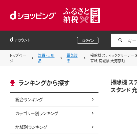
アカウント
ログイン
トップペー
雑貨・日用
電気製
掃除機 スティッククリーナー S
ジ
品
品
宮城 宮城県 大河原町
掃除機 ステ
ランキングから探す
スタンド 
総合ランキング
カテゴリー別ランキング
地域別ランキング