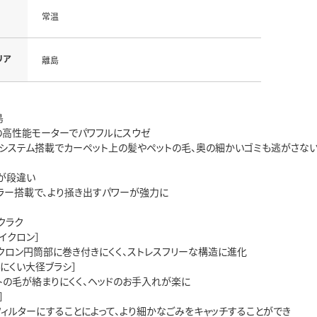
常温
リア
離島
島
の高性能モーターでパワフルにスウゼ
ブシステム搭載でカーペット上の髪やペットの毛、奥の細かいゴミも逃がさな
が段違い
ラー搭載で、より掻き出すパワーが強力に
クラク
イクロン］
クロン円筒部に巻き付きにくく、ストレスフリーな構造に進化
にくい大径ブラシ］
トの毛が絡まりにくく、ヘッドのお手入れが楽に
］
フィルターにすることによって、より細かなごみをキャッチすることができ