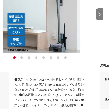
1
2
3
4
5
6
7
8
返礼
お
●商品サイズ（cm） フロアヘッド・延長パイプ含む：幅約2
2.0×奥行約21.3×高さ約104.3 充電スタンド設置時（ア
タッチメント含まず）：幅約24.5×奥行約22.8×高さ約10
9.9 ●商品質量 本体のみ：約0.9kg フロアヘッド・延長パ
住
イプ・バッテリー含む：約1.7kg 充電スタンド：約0.6kg ●
集じん容積 ごみすてラインまで：0.2L 最大容積：0.3L ●