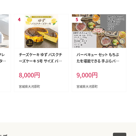
クレ
チーズケーキ ゆず バスクチ
バーベキュー セット もちぶ
タイ
ーズケーキ 5号 サイズ バス
たを堪能できる 手ぶらバー
 手
ク チーズ ケーキ スイーツ
ベキュー 2名様分 選べるA・
8,000
円
9,000
円
ェイ
お菓子 菓子 おかし おやつ
Bコース 食事券 体験チケッ
スオ
ユズ 柚子 チーズケーキお取
ト チケット もちぶた 和豚 も
り寄せ 送料無料 配達 ご当地
ち豚 豚肉 ポーク お肉 肉 豚
宮城県大河原町
宮城県大河原町
グルメ お取り寄せ 取り寄せ
精肉 焼き肉 焼肉 アウトドア
宮城 みやぎ蔵王三十六景地
スペシャルキャンペーン バ
域の逸品
ーべキューA