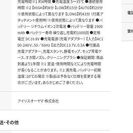
充電時間※1 約4時間 ●充電温度 5～35℃ ●連続使用
時間 ※2 【HIGH】約8分 【LOW】約15分 【AUTO】約20分
電
※使用状態によって異なります 【LONG】約43分 （付属ア
タッチメント使用時）※使用状態によって異なります ●バ
ッテリー リチウムイオン2次電池 ●バッテリー容量 1900
受
mAh ●バッテリー寿命 繰り返し充電約1000回 ●定格
電圧 DC10.8V ●充電電源（充電アダプター） 【入力】AC1
00-240Ｖ、50／60Hz 【出力】DC13.7V、0.5A ●付属品
充電アダプター、充電スタンド、静電モップ、モップ帯電ケ
ース、すき間ノズル、クリーニングブラシ ●保証期間：商品
到着より1年間 ※1 室温・使用時間などにより充電時間
が長くなることがあります。 ※2 満充電、バッテリー初期
温度：20℃の場合 ※製品は予告なく仕様を変更する場
合がございます。あらかじめご了承ください。
アイリスオーヤマ 株式会社
送・その他