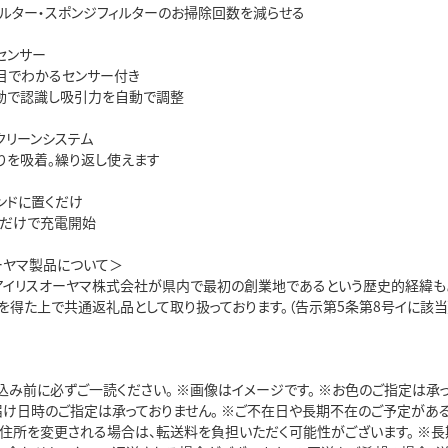
フィルター・スポンジフィルターのお掃除回数を減らせる
センサー
目でわかるセンサー付き
動で認識し吸引力を自動で調整
クリーンシステム
りを吸着。繰り返し使えます
ンドに置くだけ
くだけで充電開始
ーヤマ製品について＞
アイリスオーヤマ株式会社が県内で最初の創業地であるという歴史的経緯も
を得た上で共通返礼品として取り扱っております。（告示第5条第8号イに該当
込み前に必ずご一読ください。 ※画像はイメージです。 ※お色のご指定は承
お届け日時のご指定は承っておりません。 ※ご不在日や長期不在のご予定があ
ご住所を変更される場合は、転送料を負担いただく可能性がございます。 ※