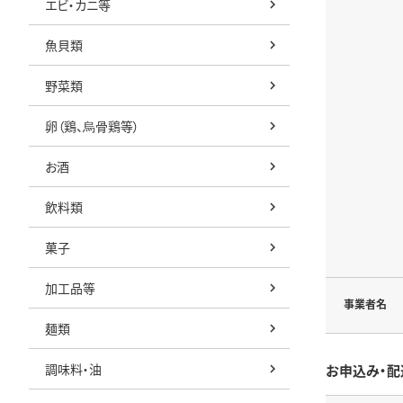
エビ・カニ等
魚貝類
野菜類
卵（鶏、烏骨鶏等）
お酒
飲料類
菓子
加工品等
事業者名
麺類
調味料・油
お申込み・配