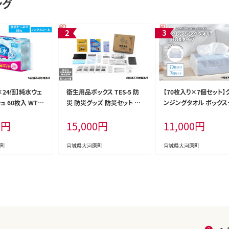
ング
×24個】純水ウェ
衛生用品ボックス TES-5 防
【70枚入り×7個セット】
 60枚入 WTS-
災 防災グッズ 防災セット ト
ンジングタオル ボックス
ウェットティッシュ テ
イレ 衛生用品 お風呂対策
プ TSC-70B 使い捨て 顔
0
円
15,000
円
11,000
円
リスオーヤマ ノン
口腔ケア アイリスオーヤマ
拭き取り 厚手 タオル フ
手指 口まわり 手
防災士監修 災害備蓄管理士
スタオル 洗顔 猫 アイリ
 純水 お出かけ
監修
ーヤマ 高吸水力
町
宮城県大河原町
宮城県大河原町