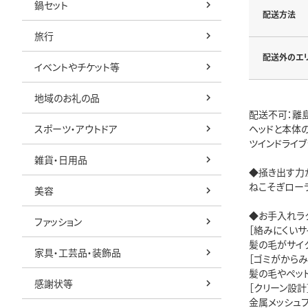
鍋セット
配送方法
旅行
配送外のエ
イベントやチケット等
地域のお礼の品
配送不可：離
スポーツ・アウトドア
ヘッドと本体
ツインドライ
雑貨・日用品
◆掻き出す力
ねこそぎロー
美容
◆お手入れラ
ファッション
［絡みにくいサ
髪の毛がサイ
家具・工芸品・装飾品
［ゴミがからみ
髪の毛やペッ
感謝状等
［クリーン設計
金属メッシュ