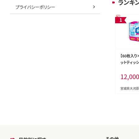
ランキ
プライバシーポリシー
【60枚入り
ットティッシュ
60P3P 
12,00
ィシュ アイ
アルコール 
拭き シート
宮城県大河原
防災
その他