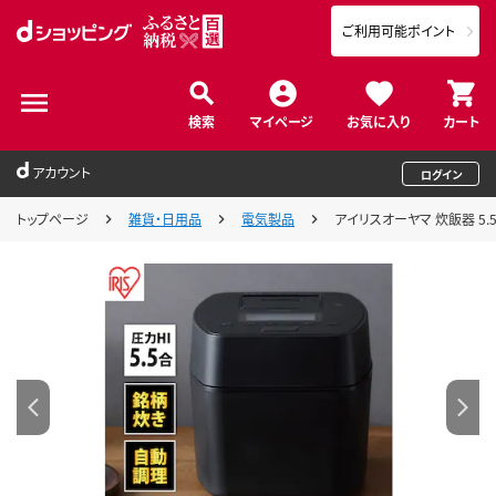
ご利用可能ポイント
検索
マイページ
お気に入り
カート
アカウント
ログイン
トップページ
雑貨・日用品
電気製品
アイリスオーヤマ 炊飯器 5.5