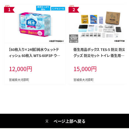
【60枚入り×24個】純水ウェットテ
衛生用品ボックス TES-5 防災 防災
ィッシュ 60枚入 WTS-60P3P ウェ
グッズ 防災セット トイレ 衛生用品
ットティッシュ ティシュ アイリスオ
お風呂対策 口腔ケア アイリスオー
12,000
円
15,000
円
ーヤマ ノンアルコール 手指 口まわ
ヤマ 防災士監修 災害備蓄管理士
り 手拭き シート 純水 お出かけ 防
監修
災
宮城県大河原町
宮城県大河原町
ページ上部へ戻る