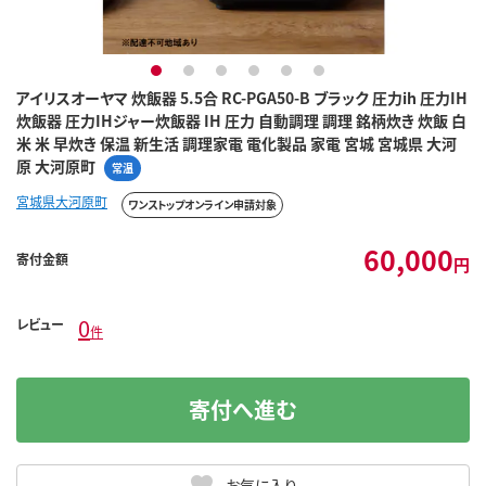
1
2
3
4
5
6
アイリスオーヤマ 炊飯器 5.5合 RC-PGA50-B ブラック 圧力ih 圧力IH
炊飯器 圧力IHジャー炊飯器 IH 圧力 自動調理 調理 銘柄炊き 炊飯 白
米 米 早炊き 保温 新生活 調理家電 電化製品 家電 宮城 宮城県 大河
原 大河原町
常温
宮城県大河原町
ワンストップオンライン申請対象
60,000
寄付金額
円
0
レビュー
件
寄付へ進む
お気に入り