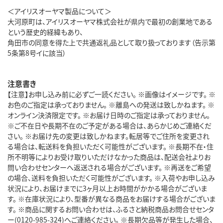
＜アイリスオーヤマ製品について＞
大河原町は、アイリスオーヤマ株式会社が県内で最初の創業地である
という歴史的経緯もあり、
角田市の同意を得た上で共通返礼品として取り扱っております（告示第
5条第8号イに該当）
注意書き
【注意】お申し込み前に必ずご一読ください。 ※画像はイメージです。 ※
お色のご指定は承っておりません。 ※離島への発送は致しかねます。 ※
オンライン決済限定です。 ※お届け日時のご指定は承っておりません。
※ご不在日や長期不在のご予定がある場合は、あらかじめご連絡くだ
さい。 ※お届け先の変更は致しかねます。転居等でご住所を変更され
る場合は、転送料を負担いただく可能性がございます。 ※長期不在・住
所不明等によりお受け取りいただけなかった商品は、配送会社よりお
問い合わせセンターへ返送される場合がございます。 ※再送をご希望
の場合、送料を負担いただく可能性がございます。 ※入荷やお申し込み
状況により、お届けまでに3ヶ月以上お時間がかかる場合がございま
す。 ※在庫状況により、型番が異なる商品をお届けする場合がございま
す。 ※商品に関するお問い合わせは、ふるさと納税商品お問合せセンタ
ー(0120-985-324)へご連絡ください。 ※長期欠品等が発生した場合、