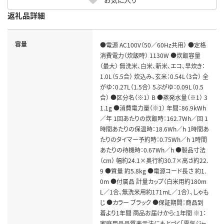
返礼品詳細
容量
●電源 AC100V（50／60Hz共用） ●定格
消費電力（炊飯時） 1130W ●炊飯容量
（最大） 無洗米、白米、新米、エコ、早炊き：
1.0L（5.5合） 炊込み、玄米：0.54L（3合） 全
がゆ：0.27L（1.5合） 5ぶがゆ：0.09L（0.5
合） ●区分名（※1） B ●蒸発水量（※1） 3
1.1g ●消費電力量（※1） 年間：86.9kWh
／年 1回あたりの炊飯時：162.7Wh／回 1
時間あたりの保温時：18.6Wh／h 1時間あ
たりのタイマー予約時：0.75Wh／h 1時間
あたりの待機時：0.67Wh／h ●製品寸法
（cm） 幅約24.1×奥行約30.7×高さ約22.
9 ●質量 約5.8kg ●電源コード長さ 約1.
0m ●付属品 計量カップ（白米用約180m
L／1合、無洗米用約171mL／1合）、しゃも
じ ●カラー ブラック ●保証期間：商品到
着より1年間 商品お届けから:１年間 ※1：
家庭用品品質表示法にもとづく「電気ジャ