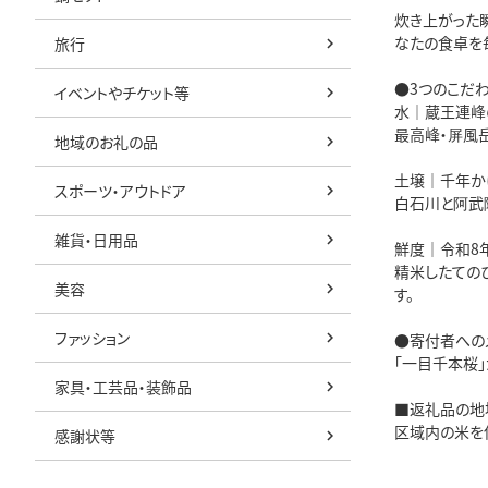
炊き上がった
なたの食卓を
旅行
●3つのこだ
イベントやチケット等
水｜蔵王連峰
最高峰・屏風
地域のお礼の品
土壌｜千年か
スポーツ・アウトドア
白石川と阿武
雑貨・日用品
鮮度｜令和8
精米したての
美容
す。
ファッション
●寄付者への
「一目千本桜
家具・工芸品・装飾品
■返礼品の地
区域内の米を
感謝状等