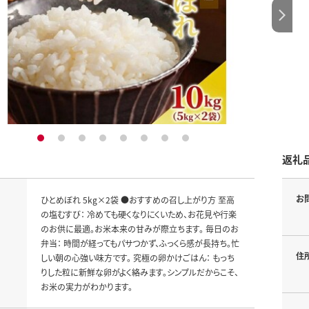
1
2
3
4
5
6
7
8
返礼
お
ひとめぼれ 5kg×2袋 ●おすすめの召し上がり方 至高
の塩むすび： 冷めても硬くなりにくいため、お花見や行楽
のお供に最適。お米本来の甘みが際立ちます。 毎日のお
弁当： 時間が経ってもパサつかず、ふっくら感が長持ち。忙
住
しい朝の心強い味方です。 究極の卵かけごはん： もっち
りした粒に新鮮な卵がよく絡みます。シンプルだからこそ、
お米の実力がわかります。