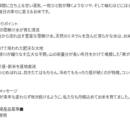
瞬間に立ち上る甘い湯気、一粒ひと粒が輝くようなツヤ、そして噛むほどにほ
毎日の幸せに変えるお米です。
わりポイント
の雪解け水が育む清流
岳から流れ出す豊富な雪解け水。天然のミネラルを含んだ清らかな水は、お米
けて培われた肥沃な大地
隈川が織りなす広大な平野。山の栄養分が長い年月をかけて堆積した「黒ボク
年産・新米を産地直送
ひとめぼれは、炊きたてはもちろん、冷めてももっちり感が続くのが特徴。コ
メッセージ
」が来年も変わらず咲き続けるように、私たちも丹精込めてお米を育てました
場産品基準■
使用