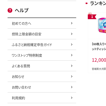
ランキ
ヘルプ
初めての方へ
控除上限金額の目安
【60枚入り
ふるさと納税確定申告ガイド
ットティッシュ
60P3P 
ワンストップ特例制度
12,00
ィシュ アイ
アルコール 
よくある質問
拭き シート
宮城県大河原
防災
お知らせ
お問い合わせ
利用規約