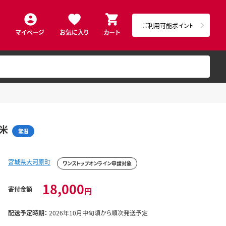
ご利用可能ポイント
マイページ
お気に入り
カート
白米
常温
宮城県大河原町
ワンストップオンライン申請対象
18,000
寄付金額
円
配送予定時期：
2026年10月中旬頃から順次発送予定