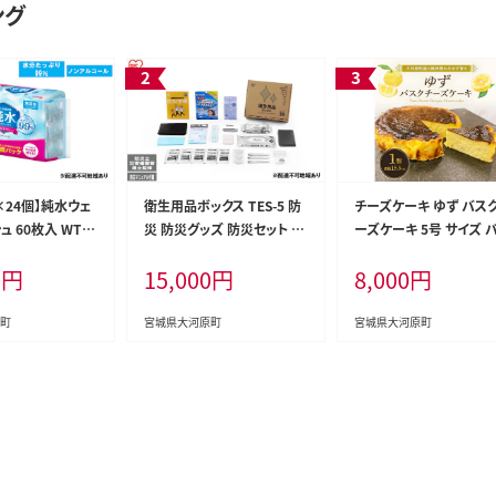
ング
×24個】純水ウェ
衛生用品ボックス TES-5 防
チーズケーキ ゆず バス
 60枚入 WTS-
災 防災グッズ 防災セット ト
ーズケーキ 5号 サイズ 
ウェットティッシュ テ
イレ 衛生用品 お風呂対策
ク チーズ ケーキ スイー
0
円
15,000
円
8,000
円
リスオーヤマ ノン
口腔ケア アイリスオーヤマ
お菓子 菓子 おかし お
手指 口まわり 手
防災士監修 災害備蓄管理士
ユズ 柚子 チーズケーキ
 純水 お出かけ
監修
り寄せ 送料無料 配達 ご
町
宮城県大河原町
宮城県大河原町
グルメ お取り寄せ 取り
宮城 みやぎ蔵王三十六
域の逸品