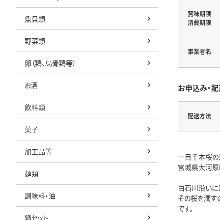
賞味期限
魚貝類
消費期限
野菜類
事業者名
卵（鶏、烏骨鶏等）
お酒
お申込み・配
飲料類
配送方法
菓子
加工品等
一目千本桜の
宮城県大河原
麺類
白石川沿いに
調味料・油
その桜を潤す
です。
鍋セット