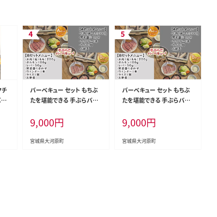
クチ
バーベキュー セット もちぶ
バーベキュー セット もちぶ
バス
たを堪能できる 手ぶらバー
たを堪能できる 手ぶらバー
ツ
ベキュー 2名様分 選べるA・
ベキュー 2名様分 選べるA・
9,000
円
9,000
円
やつ
Bコース 食事券 体験チケッ
Bコース 食事券 体験チケッ
お取
ト チケット もちぶた 和豚 も
ト チケット もちぶた 和豚 も
当地
ち豚 豚肉 ポーク お肉 肉 豚
ち豚 豚肉 ポーク お肉 肉 豚
宮城県大河原町
宮城県大河原町
寄せ
精肉 焼き肉 焼肉 アウトドア
精肉 焼き肉 焼肉 アウトドア
景地
スペシャルキャンペーン バ
スペシャルキャンペーン バ
ーべキューA
ーべキューB