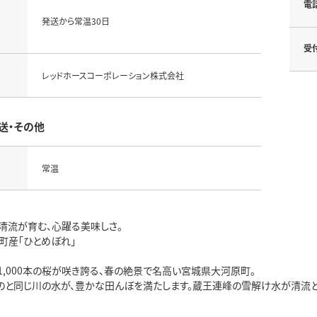
電
発送から常温30日
受
レッドホースコーポレーション株式会社
送・その他
常温
清流が育む、心躍る美味しさ。
町産「ひとめぼれ」
1,000本の桜が咲き誇る、春の絶景で名高い宮城県大河原町。
のと同じ川の水が、豊かな田んぼを満たします。蔵王連峰の雪解け水が清流と