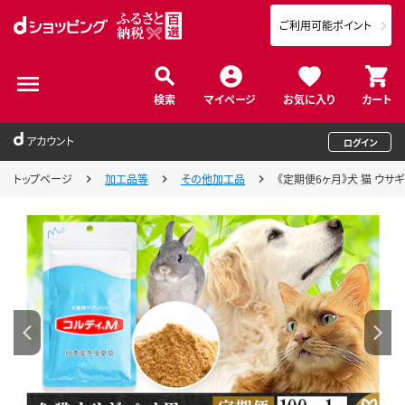
ご利用可能ポイント
検索
マイページ
お気に入り
カート
アカウント
ログイン
トップページ
加工品等
その他加工品
《定期便6ヶ月》犬 猫 ウサギ 