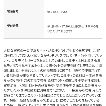
電話番号
050-5527-3065
受付時間
平日9:00～17:30（土日祝祭日はお休みを
いただいております）
大切な家族の一員であるペットが皆様と少しでも長く元気で楽しい時
間を過ごしてほしいと願いながら、モノリスでは犬・猫・ペット用サプリメ
ント、(コルディ)シリーズをお届けしています。 コルディは日本産冬虫夏
草モノリス虫草を主成分とし、犬猫ペットの健康を維持し守るために開
発しました。 全国300以上の動物病院(2020年4月現在)で使用されて
いる獣医師が推奨するサプリメントです。 コルディの原料は日本産冬虫
夏草をGMP対応の工場で培養(原材料GMP取得)。各種安全性試験も
実施済み。人間用と同等の品質基準・安全性基準を満たした冬虫夏草
サプリメントを健康維持にお役立てください。 ---- 採取から培養、そして
製品づくりまで、(コルディ)は細部にまでとことんこだわって作っていま
す。 (採取) 「新鮮な冬虫夏草であること」に強いこだわりを持っている
ため毎年、採取スタッフが日本全国を渡り歩き、天然の冬虫夏草を採取