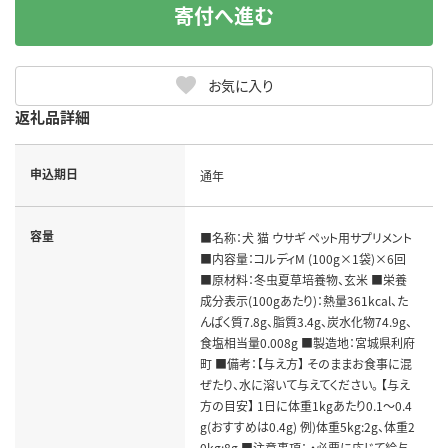
寄付へ進む
お気に入り
返礼品詳細
申込期日
通年
容量
■名称：犬 猫 ウサギ ペット用サプリメント
■内容量：コルディM (100g×1袋)×6回
■原材料：冬虫夏草培養物、玄米 ■栄養
成分表示(100gあたり)：熱量361kcal、た
んぱく質7.8g、脂質3.4g、炭水化物74.9g、
食塩相当量0.008g ■製造地：宮城県利府
町 ■備考：【与え方】 そのままお食事に混
ぜたり、水に溶いて与えてください。 【与え
方の目安】 1日に体重1kgあたり0.1～0.4
g(おすすめは0.4g) 例)体重5kg:2g、体重2
0kg:8g ■注意事項： ・必要に応じて給与