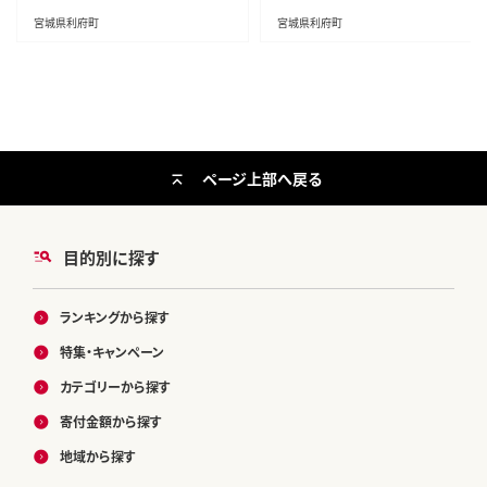
仙台 名物 厚切 肉厚 おいしい 美味
いしい 美味 牛 肉 焼肉 バーベキュ
宮城県利府町
宮城県利府町
牛 肉 焼肉 バーベキュー BBQ 宮城
ー BBQ 宮城県 利府町 船田食品]
県 利府町 船田食品]
ページ上部へ戻る
目的別に探す
ランキングから探す
特集・キャンペーン
カテゴリーから探す
寄付金額から探す
地域から探す