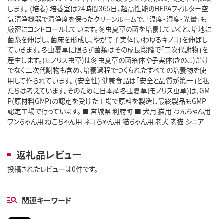
します。 (培養) 培養室は24時間365日、超高性能のHEPAフィルター空
気清浄機器で清浄度を保ったクリーンルームで、「温度・湿度・光量」も
厳密にコントロールしています。冬虫夏草の菌を培養していくと、培地に
菌糸を伸ばし、菌床を形成し、やがて子実体(いわゆるキノコ)を伸ばし
ていきます。冬虫夏草に限らず菌類はその成長段階で「二次代謝物」を
産生します。(モノリス虫草)は冬虫夏草の菌糸体や子実体(きのこ)だけ
でなく二次代謝物も含め、培養過程でつくられたすべての培養物を使
用して作られています。 (安全性) 健康食品は「安全と品質が第一」と私
たちは考えています。そのために日本産冬虫夏草(モノリス虫草)は、GM
P(原材料GMP)の認定を受けた工場で原料を製造し最終製品もGMP
認定工場で行っています。 ■ 宮城県 利府町 ■ 犬用 猫用 わんちゃん用
ワンちゃん用 ねこちゃん用 ネコちゃん用 猫ちゃん用 老犬 老猫 シニア
返礼品レビュー
投稿されたレビューは0件です。
関連キーワード