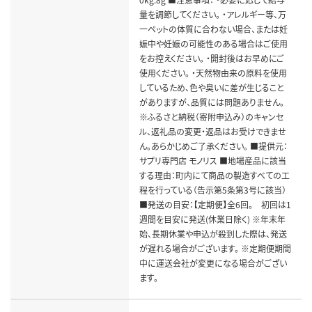
量を調節してください。 ・アレルギー等、万
一ペットの体質に合わない場合、または妊
娠中や妊娠の可能性のある場合はご使用
をお控えください。 ・開封後はお早めにご
使用ください。 ・天然物由来の原料を使用
しているため、色や臭いに差が生じること
がありますが、品質には問題ありません。
※ふるさと納税（寄附申込み）のキャンセ
ル、返礼品の変更・返品はお受けできませ
ん。あらかじめご了承ください。 ■提供元：
サプリ専門店 モノリス ■地場産品に該当
する理由：町内にて商品の製造すべての工
程を行っている（告示第5条第3号に該当）
■発送の目安：【定期便】全6回。 初回は1
週間を目安に発送(休業日除く) ※年末年
始、長期休業や申込が殺到した際は、発送
が遅れる場合がございます。 ※定期便期間
中に運送会社が変更になる場合がござい
ます。