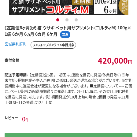
1
2
3
《定期便6ヶ月》犬 猫 ウサギ ペット用サプリメント(コルディM) 100g×
1袋 6か月 6ヵ月 6カ月 6ケ月
常温
宮城県利府町
ワンストップオンライン申請対象
420,000
寄付金額
円
配送予定時期：
【定期便】全6回。 初回は1週間を目安に発送(休業日除く) ※年
末年始、長期休業や申込が殺到した際は、発送が遅れる場合がございます。 ※定期
便期間中に運送会社が変更になる場合がございます。 ■定期便について ---- 初回
は、ページ記載の配送時期通りに発送します。 2回目以降は､その翌月､同じ時期
を目途に発送いたします｡ 例) 初回発送が10月上旬の場合 2回目の発送は11月
上旬 3回目の発送は12月上旬
0
レビュー
件