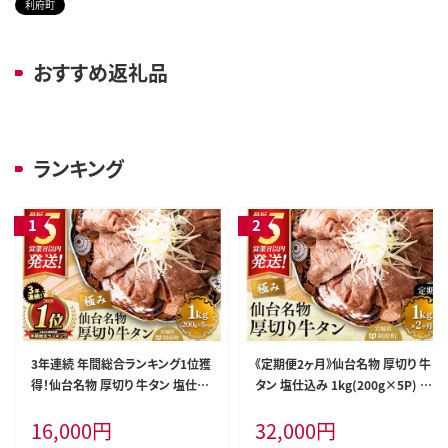
利府町
おすすめ返礼品
ランキング
3年連続 年間総合ランキング1位獲
《定期便2ヶ月》仙台名物 厚切り 牛
得！仙台名物 厚切り 牛タン 塩仕込
タン 塩仕込み 1kg(200g×5P) 牛
み 1kg(200g×5P) 牛たん スライ
たん スライス 塩味 [牛タン タン塩
16,000
円
32,000
円
ス 塩味 [牛タン タン塩 希少 部位
希少 部位 タン中 タン元 塩ダレ タ
タン中 タン元 塩ダレ タレ 小分け
レ 小分け 仙台 名物 厚切 肉厚 お