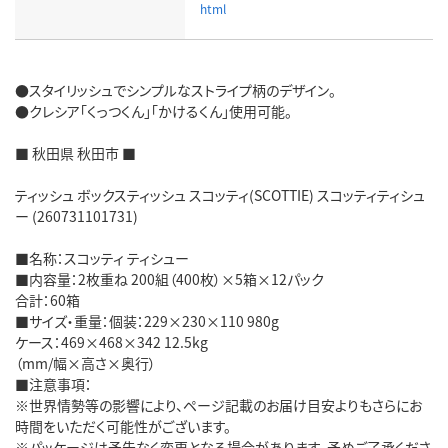
html
●スタイリッシュでシンプルなストライプ柄のデザイン。
●クレシア「くっつくん」「かけるくん」使用可能。
■ 秋田県 秋田市 ■
ティッシュ ボックスティッシュ スコッティ(SCOTTIE) スコッティティシュ
ー (260731101731)
■名称：スコッティ ティシュー
■内容量：2枚重ね 200組（400枚）×5箱×12パック
合計：60箱
■サイズ・重量：個装：229×230×110 980g
ケース：469×468×342 12.5kg
（mm/幅×高さ×奥行）
■注意事項：
※世界情勢等の影響により、ページ記載のお届け目安よりもさらにお
時間をいただく可能性がございます。
※パッケージは予告なく変更となる場合があります、予めご了承くださ