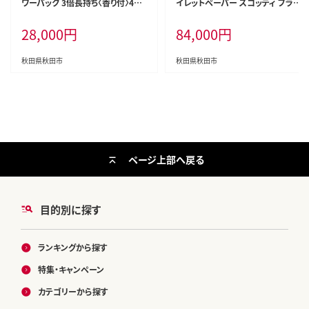
ワーパック 3倍長持ち〈香り付〉4ロ
イレットペーパー スコッティ フラ
ール(ダブル)×12パック 日用品 最
ワーパック 3倍長持ち〈香り付〉4ロ
28,000
円
84,000
円
短翌日発送 [スコッティ フラワーパ
ール(ダブル)×12パック 最短翌日
ック トイレットペーパー 日本製紙
発送 [スコッティ フラワーパック ト
クレシア]
イレットペーパー 日本製紙クレシ
秋田県秋田市
秋田県秋田市
ア 定期便 新生活]
ページ上部へ戻る
目的別に探す
ランキングから探す
特集・キャンペーン
カテゴリーから探す