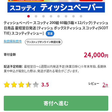
1
2
3
4
5
6
7
8
ティッシュペーパー スコッティ 200組 60箱(5箱×12パック) ティッシュ
日用品 最短翌日発送 [ティッシュ ボックスティッシュ スコッティ(SCOT
TIE) スコッティティシュー]
常温
秋田県秋田市
ワンストップオンライン申請対象
24,000
寄付金額
円
配送予定時期：
最短翌日～1週間以内発送予定(休業日除く)※年末年始、長期休
業や申込が殺到した際は、発送が遅れる場合がございます。
3.5
2
レビュー
件
寄付へ進む