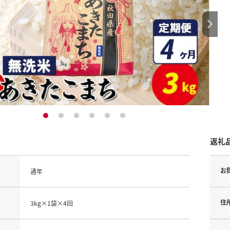
1
2
3
4
5
6
返礼
お
通年
住
3kg×1袋×4回