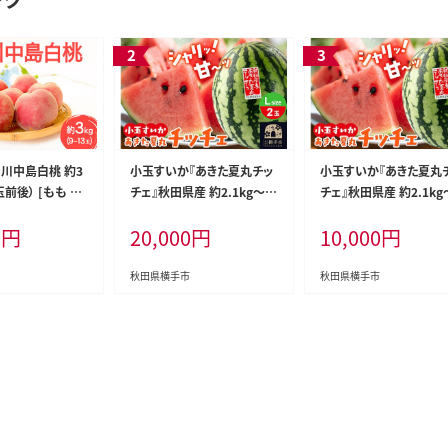
 川中島白桃 約3
小玉すいか『あきた夏丸チッ
小玉すいか『あきた夏丸
玉前後） [もも モ
チェ』秋田県産 約2.1kg～2.
チェ』秋田県産 約2.1kg
くとう 果物 フルー
7kg×2玉 [すいか スイカ 西
7kg×1玉 [すいか スイ
0
円
20,000
円
10,000
円
 お取り寄せ]
瓜 小玉すいか 小玉スイカ
瓜 小玉すいか 小玉スイ
甘い あきた 秋田 オリジナル
甘い あきた 秋田 オリジ
品種 夏果物 夏フルーツ あ
品種 夏果物 夏フルーツ
秋田県横手市
秋田県横手市
きた夏丸 チッチェ ちっちぇ]
きた夏丸 チッチェ ちっち