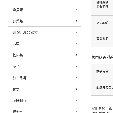
賞味期限
消費期限
魚貝類
野菜類
アレルギー
卵（鶏、烏骨鶏等）
事業者名
お酒
飲料類
お申込み・配
菓子
配送方法
加工品等
配送外のエ
麺類
調味料・油
秋田県横手市
鍋セット