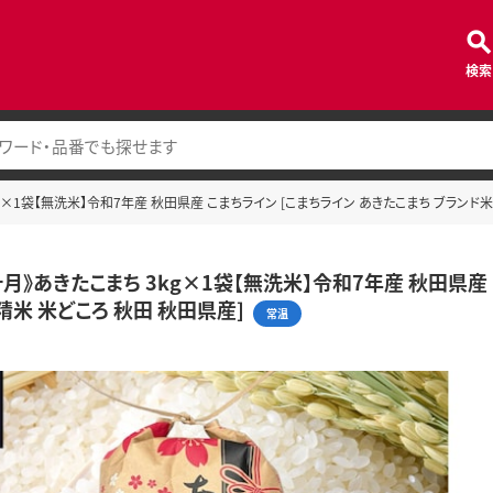
検索
g×1袋【無洗米】令和7年産 秋田県産 こまちライン [こまちライン あきたこまち ブランド米
月》あきたこまち 3kg×1袋【無洗米】令和7年産 秋田県産 
精米 米どころ 秋田 秋田県産]
常温