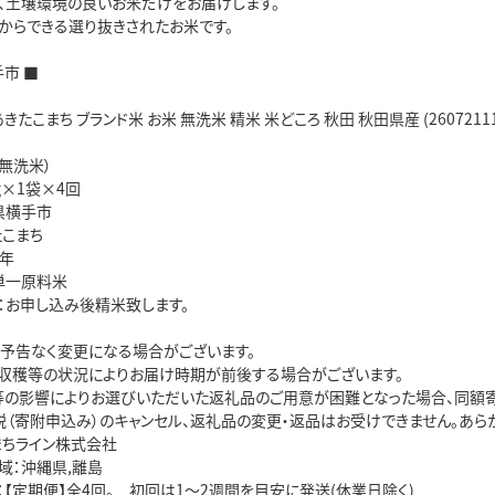
、土壌環境の良いお米だけをお届けします。
からできる選り抜きされたお米です。
手市 ■
きたこまち ブランド米 お米 無洗米 精米 米どころ 秋田 秋田県産 (26072111
無洗米）
g×1袋×4回
県横手市
たこまち
7年
単一原料米
：お申し込み後精米致します。
は予告なく変更になる場合がございます。
、収穫等の状況によりお届け時期が前後する場合がございます。
等の影響によりお選びいただいた返礼品のご用意が困難となった場合、同額
税（寄附申込み）のキャンセル、返礼品の変更・返品はお受けできません。あら
まちライン株式会社
域：沖縄県,離島
【定期便】全4回。 初回は1～2週間を目安に発送(休業日除く)