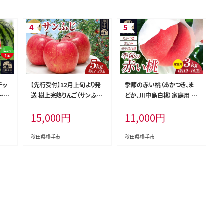
チッ
【先行受付】12月上旬より発
季節の赤い桃（あかつき、ま
～2.
送 樹上完熟りんご（サンふ
どか、川中島白桃）家庭用 約
カ 西
じ）贈答用 約5kg（約12～20
3kg（約12玉～18玉） 喜三郎
15,000
円
11,000
円
カ
玉） 喜三郎農園 [先行予約
農園 [秋田県 横手市 桃 も
ナル
秋田県 横手市 林檎 リンゴ
も モモ 果物 フルーツ 家庭
 あ
りんご 果物 フルーツ 贈答
用]
秋田県横手市
秋田県横手市
ぇ]
用]