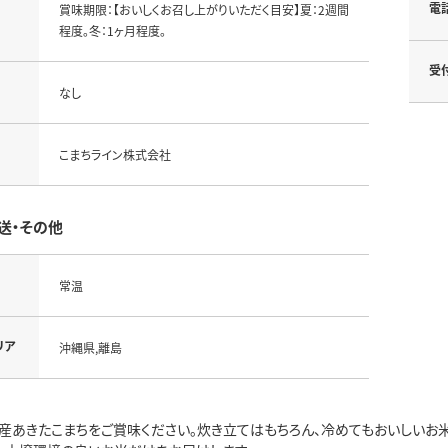
電
賞味期限：【おいしくお召し上がりいただく目安】夏：2週間
程度。冬：1ヶ月程度。
受
なし
こまちライン株式会社
送・その他
常温
リア
沖縄県,離島
産あきたこまちをご賞味ください。炊き立てはもちろん、冷めてもおいしいお米あ