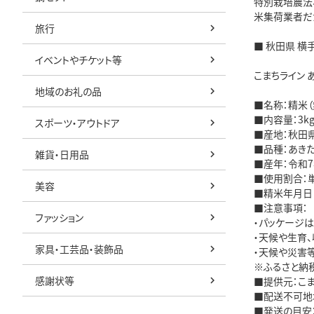
特別栽培農法
米集荷業者だ
旅行
■ 秋田県 横
イベントやチケット等
こまちライン あ
地域のお礼の品
■名称：精米（
■内容量：3k
スポーツ・アウトドア
■産地：秋田
■品種：あき
雑貨・日用品
■産年：令和
■使用割合：
美容
■精米年月日
■注意事項：
ファッション
・パッケージ
・天候や生育
家具・工芸品・装飾品
・天候や災害
※ふるさと納
感謝状等
■提供元：こ
■配送不可地
■発送の目安：