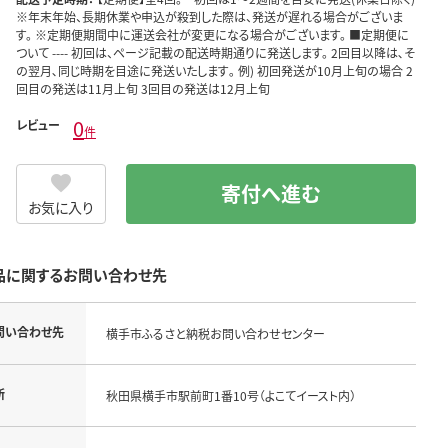
※年末年始、長期休業や申込が殺到した際は、発送が遅れる場合がございま
す。 ※定期便期間中に運送会社が変更になる場合がございます。 ■定期便に
ついて ---- 初回は、ページ記載の配送時期通りに発送します。 2回目以降は､そ
の翌月､同じ時期を目途に発送いたします｡ 例) 初回発送が10月上旬の場合 2
回目の発送は11月上旬 3回目の発送は12月上旬
0
レビュー
件
寄付へ進む
お気に入り
品に関するお問い合わせ先
問い合わせ先
横手市ふるさと納税お問い合わせセンター
所
秋田県横手市駅前町1番10号（よこてイースト内）