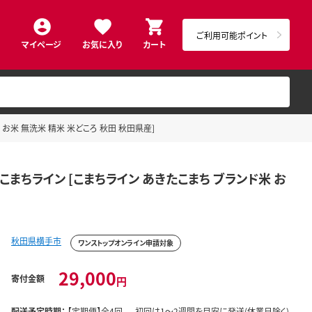
ご利用可能ポイント
マイページ
お気に入り
カート
 お米 無洗米 精米 米どころ 秋田 秋田県産]
こまちライン [こまちライン あきたこまち ブランド米 お
秋田県横手市
ワンストップオンライン申請対象
29,000
寄付金額
円
配送予定時期：
【定期便】全4回。 初回は1～2週間を目安に発送(休業日除く)