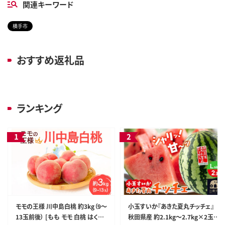
関連キーワード
横手市
おすすめ返礼品
ランキング
モモの王様 川中島白桃 約3kg（9～
小玉すいか『あきた夏丸チッチェ』
13玉前後） [もも モモ 白桃 はくと
秋田県産 約2.1kg～2.7kg×2玉