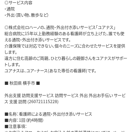
◎サービス内容
・通院
・外出（買い物、散歩など）
◎株式会社ロハーノの、通院・外出付き添いサービス「ユアナス」
総合病院に15年以上勤務経験のある看護師が立ち上げた、誰でも使
える通院・外出付き添いサービスです。
介護保険では対応できない、個々のニーズに合わせたサービスを提供
します。
遠方に住む高齢のご両親、ひとり暮らしの親御さんをユアナスがサポー
トします。
ユアナスは、ユア・ナース(あなた専任の看護師)です。
■ 秋田県 横手市 ■
外出支援 訪問支援サービス 訪問サービス 外出 外出お手伝い サービ
ス 支援 訪問 (260721115228)
■名称：看護師による通院・外出付き添いサービス
■内容：1回（約4時間）
■注意事項：