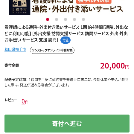
1
2
3
4
5
看護師による通院・外出付き添いサービス 1回 約4時間【通院、外出な
どに利用可能】 [外出支援 訪問支援サービス 訪問サービス 外出 外出
お手伝い サービス 支援 訪問]
常温
秋田県横手市
ワンストップオンライン申請対象
20,000
寄付金額
円
配送予定時期：
1週間を目安に契約書を発送※年末年始、長期休業や申込が殺到
した際は、発送が遅れる場合がございます。
0
レビュー
件
寄付へ進む