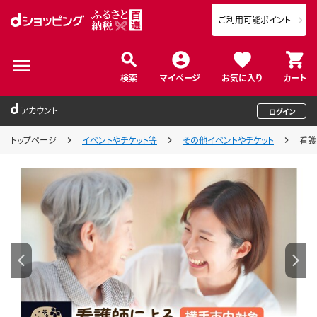
ご利用可能ポイント
検索
マイページ
お気に入り
カート
アカウント
ログイン
トップページ
イベントやチケット等
その他イベントやチケット
看護