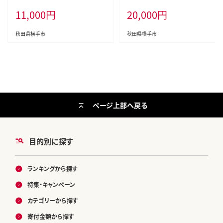
う 果物 フルーツ 産地直送 お取り
[すいか スイカ 西瓜 小玉すいか 小
11,000
円
20,000
円
寄せ]
玉スイカ 甘い あきた 秋田 オリジナ
ル品種 夏果物 夏フルーツ あきた
夏丸 チッチェ ちっちぇ]
秋田県横手市
秋田県横手市
ページ上部へ戻る
目的別に探す
ランキングから探す
特集・キャンペーン
カテゴリーから探す
寄付金額から探す