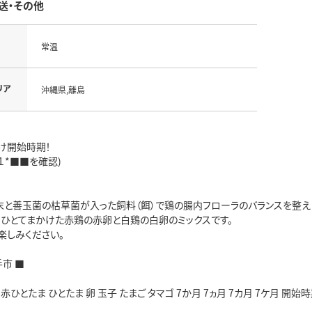
送・その他
常温
リア
沖縄県,離島
け開始時期！
１*■■を確認)
末と善玉菌の枯草菌が入った飼料（餌）で鶏の腸内フローラのバランスを整え
。ひとてまかけた赤鶏の赤卵と白鶏の白卵のミックスです。
楽しみください。
手市 ■
ひとたま ひとたま 卵 玉子 たまご タマゴ 7か月 7ヵ月 7カ月 7ケ月 開始時期選