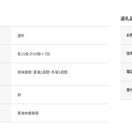
返礼
お
通年
住
各15個 計30個×7回
電
賞味期限：夏場2週間・冬場3週間
受
卵
東海林養鶏場