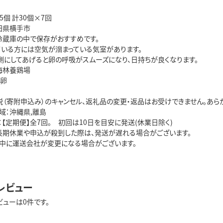
5個 計30個×7回
田県横手市
冷蔵庫の中で保存がおすすめです。
ている方には空気が溜まっている気室があります。
側にしてあげると卵の呼吸がスムーズになり、日持ちが良くなります。
海林養鶏場
：卵
税（寄附申込み）のキャンセル、返礼品の変更・返品はお受けできません。あら
域：沖縄県,離島
【定期便】全7回。 初回は10日を目安に発送(休業日除く)
長期休業や申込が殺到した際は、発送が遅れる場合がございます。
中に運送会社が変更になる場合がございます。
レビュー
ビューは0件です。