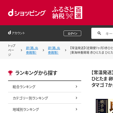
アカウント
ログイン
トップ
卵（鶏、烏
卵（鶏、烏
【常温発送】《定期便7ヶ月》赤ひと
ペー
骨鶏等）
骨鶏等）
[東海林養鶏場 赤ひとたま ひとたま
ジ
【常温発送
ランキングから探す
ひとたま 卵
タマゴ 7か
総合ランキング
カテゴリー別ランキング
地域別ランキング