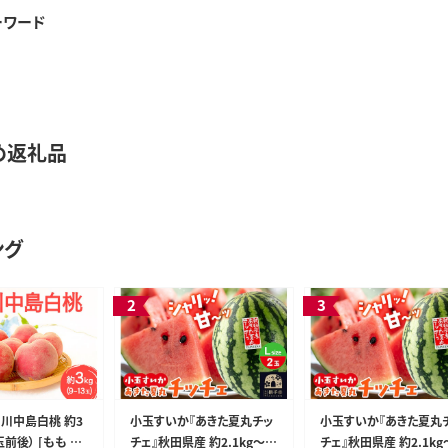
ーワード
め返礼品
ング
 川中島白桃 約3
小玉すいか『あきた夏丸チッ
小玉すいか『あきた夏丸
玉前後） [もも モ
チェ』秋田県産 約2.1kg～2.
チェ』秋田県産 約2.1kg