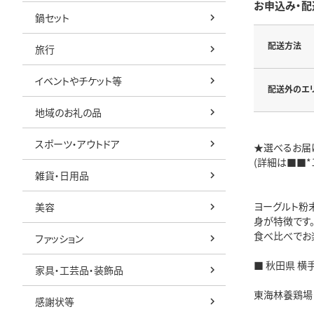
お申込み・配
鍋セット
配送方法
旅行
イベントやチケット等
配送外のエ
地域のお礼の品
スポーツ・アウトドア
★選べるお届
(詳細は■■*
雑貨・日用品
ヨーグルト粉
美容
身が特徴です
食べ比べでお
ファッション
■ 秋田県 横
家具・工芸品・装飾品
東海林養鶏場 赤
感謝状等