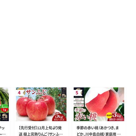
チッ
【先行受付】12月上旬より発
季節の赤い桃（あかつき、ま
～2.
送 樹上完熟りんご（サンふ
どか、川中島白桃）家庭用 約