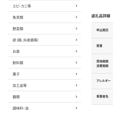
エビ・カニ等
返礼品詳細
魚貝類
野菜類
申込期日
卵（鶏、烏骨鶏等）
容量
お酒
賞味期限
飲料類
消費期限
菓子
アレルギー
加工品等
麺類
事業者名
調味料・油