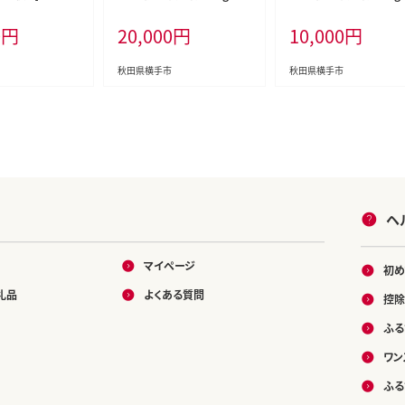
くとう 果物 フルー
7kg×2玉 [すいか スイカ 西
7kg×1玉 [すいか スイ
0
円
20,000
円
10,000
円
 お取り寄せ]
瓜 小玉すいか 小玉スイカ
瓜 小玉すいか 小玉スイ
甘い あきた 秋田 オリジナル
甘い あきた 秋田 オリジ
品種 夏果物 夏フルーツ あ
品種 夏果物 夏フルーツ
秋田県横手市
秋田県横手市
きた夏丸 チッチェ ちっちぇ]
きた夏丸 チッチェ ちっち
ヘ
マイページ
初め
礼品
よくある質問
控除
ふる
ワン
ふる