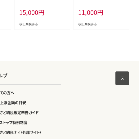
カ 西
じ）贈答用 約5kg（約12～20
3kg（約12玉～18玉） 喜三郎
15,000
円
11,000
円
カ
玉） 喜三郎農園 [先行予約
農園 [秋田県 横手市 桃 も
ナル
秋田県 横手市 林檎 リンゴ
も モモ 果物 フルーツ 家庭
 あ
りんご 果物 フルーツ 贈答
用]
秋田県横手市
秋田県横手市
ぇ]
用]
ルプ
ての方へ
上限金額の目安
さと納税確定申告ガイド
ストップ特例制度
さと納税ナビ（外部サイト）