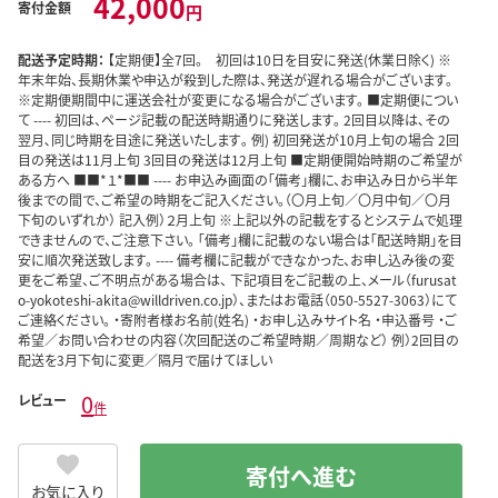
42,000
寄付金額
円
配送予定時期：
【定期便】全7回。 初回は10日を目安に発送(休業日除く) ※
年末年始、長期休業や申込が殺到した際は、発送が遅れる場合がございます。
※定期便期間中に運送会社が変更になる場合がございます。 ■定期便につい
て ---- 初回は、ページ記載の配送時期通りに発送します。 2回目以降は､その
翌月､同じ時期を目途に発送いたします｡ 例) 初回発送が10月上旬の場合 2回
目の発送は11月上旬 3回目の発送は12月上旬 ■定期便開始時期のご希望が
ある方へ ■■*１*■■ ---- お申込み画面の「備考」欄に、お申込み日から半年
後までの間で、ご希望の時期をご記入ください。（〇月上旬／〇月中旬／〇月
下旬のいずれか） 記入例）２月上旬 ※上記以外の記載をするとシステムで処理
できませんので、ご注意下さい。 「備考」欄に記載のない場合は「配送時期」を目
安に順次発送致します。 ---- 備考欄に記載ができなかった、お申し込み後の変
更をご希望、ご不明点がある場合は、 下記項目をご記載の上、メール（furusat
o-yokoteshi-akita@willdriven.co.jp）、またはお電話（050-5527-3063）にて
ご連絡ください。 ・寄附者様お名前(姓名) ・お申し込みサイト名 ・申込番号 ・ご
希望／お問い合わせの内容（次回配送のご希望時期／周期など） 例）2回目の
配送を3月下旬に変更／隔月で届けてほしい
0
レビュー
件
寄付へ進む
お気に入り