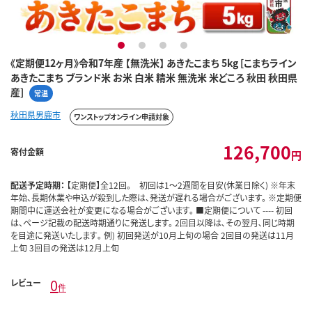
1
2
3
4
《定期便12ヶ月》令和7年産 【無洗米】 あきたこまち 5kg [こまちライン
あきたこまち ブランド米 お米 白米 精米 無洗米 米どころ 秋田 秋田県
産]
常温
秋田県男鹿市
ワンストップオンライン申請対象
126,700
寄付金額
円
配送予定時期：
【定期便】全12回。 初回は1～2週間を目安(休業日除く) ※年末
年始、長期休業や申込が殺到した際は、発送が遅れる場合がございます。 ※定期便
期間中に運送会社が変更になる場合がございます。 ■定期便について ---- 初回
は、ページ記載の配送時期通りに発送します。 2回目以降は､その翌月､同じ時期
を目途に発送いたします｡ 例) 初回発送が10月上旬の場合 2回目の発送は11月
上旬 3回目の発送は12月上旬
0
レビュー
件