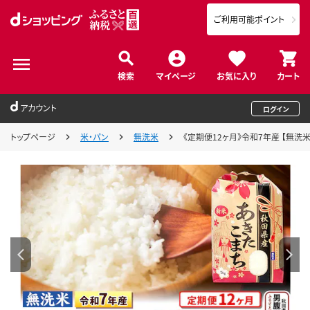
ご利用可能ポイント
検索
マイページ
お気に入り
カート
アカウント
ログイン
トップページ
米・パン
無洗米
《定期便12ヶ月》令和7年産 【無洗米