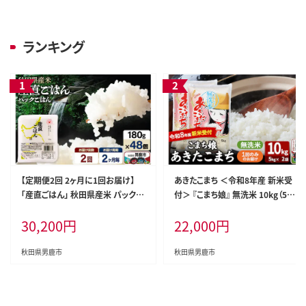
ランキング
【定期便2回 2ヶ月に1回お届け】
あきたこまち ＜令和8年産 新米受
「産直ごはん」 秋田県産米 パックご
付＞ 『こまち娘』 無洗米 10kg（5kg
はん 180g×48個 米 お米 ご飯 災
×2袋） 吉運商店 [新米 先行受付
30,200
円
22,000
円
害時 保存食 防災食 非常食 備蓄
米 こめ コメ 無洗米 あきたこまち
常備 セット パックライス [定期便
秋田県 男鹿市]
パックライス 保存食 災害時 ご飯 ご
秋田県男鹿市
秋田県男鹿市
はん 米 お米 災害時 保存食 防災食
非常食 備蓄 ローリングストック セ
ット 保存料不使用 保存料無添加]