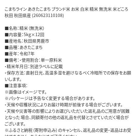
こまちライン あきたこまち ブランド米 お米 白米 精米 無洗米 米どころ
秋田 秋田県産 (260623110108)
■名称：精米（無洗米）
■内容量：5kg×12回
■産地名：秋田県男鹿市
■品種：あきたこまち
■産年：令和7年
■備考：・使用割合：単一原料米
・精米年月日：別途ラベルに記載
・保存方法：直射日光、高温多湿を避けなるべく冷暗所での保存をお願
いします。
■注意事項：
※画像はイメージです。
※パッケージは予告なく変更する場合があります。
・天候や収穫状況によりお届け時期が前後する場合がございます。
・天候や災害等の影響によりお選びいただいた返礼品のご用意が困難
となった 場合、同額寄付の他の返礼品を代替とさせていただく場合が
ございます。
※ふるさと納税（寄附申込み）のキャンセル、返礼品の変更・返品はお受