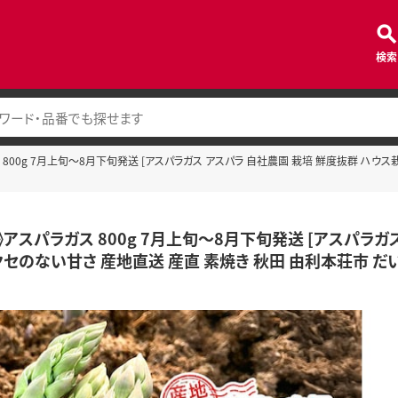
検索
 800g 7月上旬～8月下旬発送 [アスパラガス アスパラ 自社農園 栽培 鮮度抜群 ハウ
》アスパラガス 800g 7月上旬～8月下旬発送 [アスパラガ
クセのない甘さ 産地直送 産直 素焼き 秋田 由利本荘市 だ