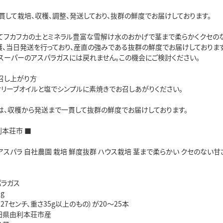
貫して栽培、収穫、調整、発送しており、抜群の鮮度でお届けしております。
てフカフカの土とミネラル豊富な雪解け水のおかげで茎まで柔らかくクセの
穫、当日発送を行っており、産直の強みである抜群の鮮度でお届けしております
スーパーのアスパラガスには戻れません。この機会にご検討ください。
召し上がり方
オリーブオイルと塩でシンプルに素焼きでお召しあがりください。
は、収穫から発送まで一貫して抜群の鮮度でお届けしております。
利本荘市 ■
アスパラ 自社農園 栽培 鮮度抜群 ハウス栽培 茎まで柔らかい クセのない甘さ 産
パラガス
g
さ27センチ、重さ35g以上のもの）が20～25本
田県由利本荘市産