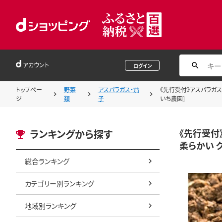
アカウント
ログイン
トップペー
野菜
アスパラガス・茄
《先行受付》アスパラガス
ジ
類
子
いち農園]
《先行受付
ランキングから探す
柔らかい 
総合ランキング
カテゴリー別ランキング
地域別ランキング