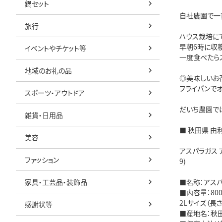
鍋セット
自社農園で一
旅行
ハウス栽培に
早朝6時に収
イベントやチケット等
一度食べたら
地域のお礼の品
◎美味しいお
フライパンで
スポーツ・アウトドア
だいち農園で
雑貨・日用品
■ 秋田県 由
美容
アスパラガス 
ファッション
9)
家具・工芸品・装飾品
■名称：アス
■内容量：800
2Lサイズ（長
感謝状等
■産地名：秋