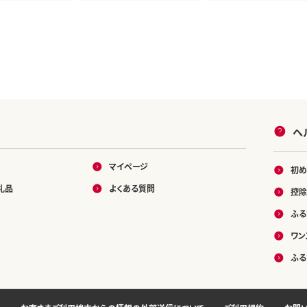
東北 お米 ひとめぼれ 小袋
冬 秋田県 由利本荘市]
小分け 直前精米 おいしい
米 おすすめ お届け時期選べ
る]
ヘ
マイページ
初め
礼品
よくある質問
控除
ふる
ワン
ふる