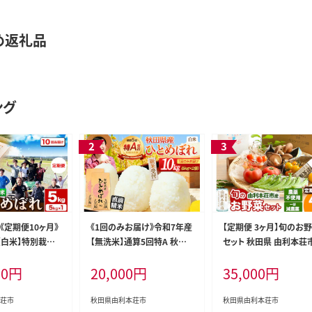
め返礼品
ング
《定期便10ヶ月》
《1回のみお届け》令和7年産
【定期便 3ヶ月】旬のお
【白米】特別栽培
【無洗米】通算5回特A 秋田
セット 秋田県 由利本荘
れ 5kg 秋田県産
県産ひとめぼれ 10kg(5kg
栽培期間中農薬不使用 
00
円
20,000
円
35,000
円
 米 お米 白米 精
×2袋) 配送時期選べる お
薬 [野菜 セット 季節野菜
培米 ブランド米
米 米 こめ 藤岡農産 [米 無
野菜 お野菜 山菜 果物 
県産 秋田県 由利
洗米 白米 特A 精米 秋田県
期間中 農薬不使用 春夏
荘市
秋田県由利本荘市
秋田県由利本荘市