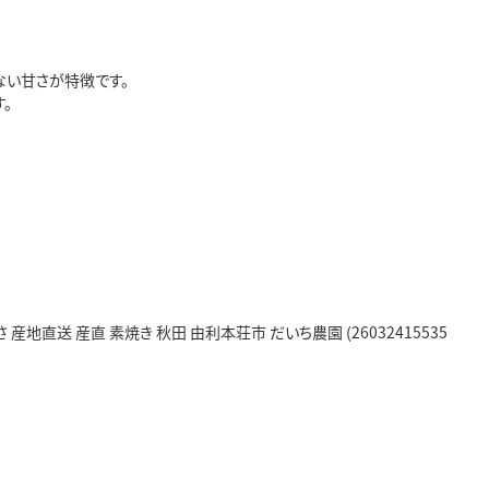
ない甘さが特徴です。
。
地直送 産直 素焼き 秋田 由利本荘市 だいち農園 (26032415535