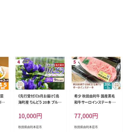
野菜
《先行受付》【9月お届け】鳥
希少 秋田由利牛 国産黒毛
市産
海町産 りんどう 20本 ブルー
和牛サーロインステーキ 真
減農
ピンク ホワイト [りんどう リ
空冷凍 200g×5枚
10,000
円
77,000
円
 旬
ンドウ 竜胆 花 生花 仏花 切
栽培
り花 ギフト 贈答 インテリア
秋
フラワー 秋田県 由利本荘市
秋田県由利本荘市
秋田県由利本荘市