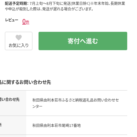
配送予定時期：
7月上旬～8月下旬に発送(休業日除く)※年末年始、長期休業
や申込が殺到した際は、発送が遅れる場合がございます。
0
レビュー
件
寄付へ進む
お気に入り
品に関するお問い合わせ先
問い合わせ先
秋田県由利本荘市ふるさと納税返礼品お問い合わせセ
ンター
所
秋田県由利本荘市尾崎17番地