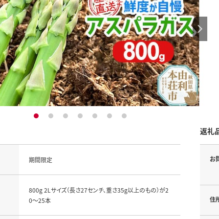
1
2
3
4
5
6
7
返礼
お
期間限定
800g 2Lサイズ（長さ27センチ、重さ35g以上のもの）が2
住
0～25本