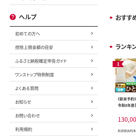
ヘルプ
おすす
初めての方へ
ランキ
控除上限金額の目安
ふるさと納税確定申告ガイド
ワンストップ特例制度
よくある質問
《新米予約》
お知らせ
令和8年産
米 ひとめぼ
お問い合わせ
130,0
[ひとめぼれ
米 特別栽
利用規約
食卓 秋田
秋田県由利本