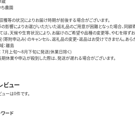
冷蔵
いち農園
、収穫等の状況によりお届け時期が前後する場合がございます。
等の影響によりお選びいただいた返礼品のご用意が困難となった場合、同額
っては、天候や生育状況により、お届けのご希望や品種の変更等、やむを得ずお
税（寄附申込み）のキャンセル、返礼品の変更・返品はお受けできません。あら
域：離島
 7月上旬～8月下旬に発送(休業日除く)
長期休業や申込が殺到した際は、発送が遅れる場合がございます。
レビュー
ビューは0件です。
ーワード