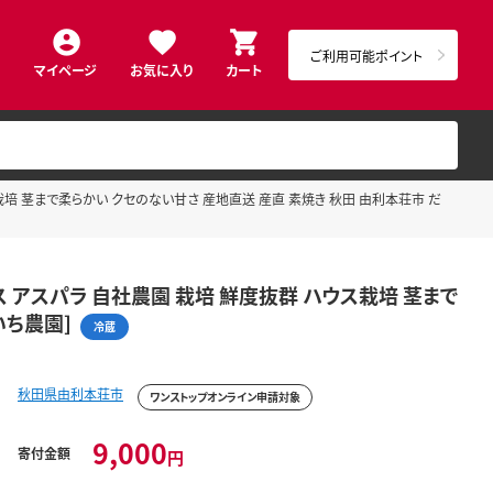
ご利用可能ポイント
マイページ
お気に入り
カート
ス栽培 茎まで柔らかい クセのない甘さ 産地直送 産直 素焼き 秋田 由利本荘市 だ
ス アスパラ 自社農園 栽培 鮮度抜群 ハウス栽培 茎まで
いち農園]
冷蔵
秋田県由利本荘市
ワンストップオンライン申請対象
9,000
寄付金額
円