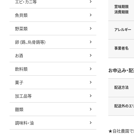
エビ・カニ等
賞味期限
消費期限
魚貝類
野菜類
アレルギー
卵（鶏、烏骨鶏等）
事業者名
お酒
飲料類
お申込み・配
菓子
配送方法
加工品等
配送外のエ
麺類
調味料・油
★自社農園で