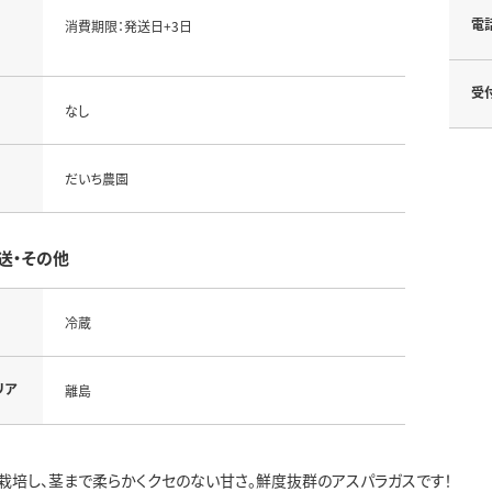
電
消費期限：発送日+3日
受
なし
だいち農園
送・その他
冷蔵
リア
離島
栽培し、茎まで柔らかくクセのない甘さ。鮮度抜群のアスパラガスです！