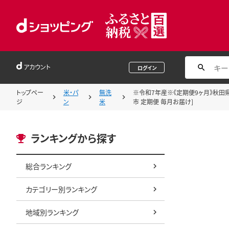
アカウント
ログイン
トップペー
米・パ
無洗
※令和7年産※《定期便9ヶ月》秋田県産
ジ
ン
米
市 定期便 毎月お届け]
ランキングから探す
総合ランキング
カテゴリー別ランキング
地域別ランキング