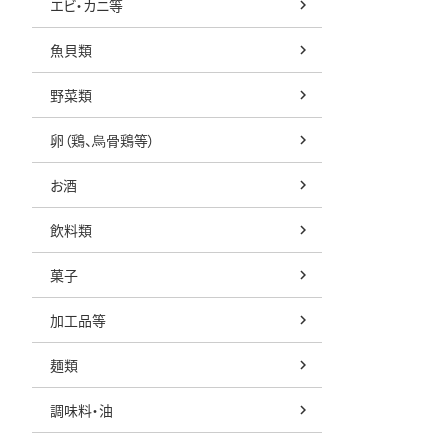
エビ・カニ等
魚貝類
野菜類
卵（鶏、烏骨鶏等）
お酒
飲料類
菓子
加工品等
麺類
調味料・油