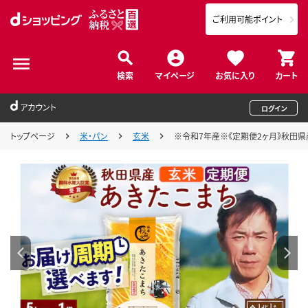
ご利用可能ポイント
検索
マイページ
お気に入り
カート
アカウント
ログイン
トップページ
米・パン
玄米
※令和7年産※《定期便2ヶ月》秋田県産 