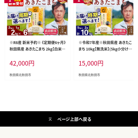
※R8産 新米予約※ 《定期便6ヶ月》
※令和7年産※秋田県産 あきたこ
秋田県産 あきたこまち 2kg【白米】
まち 10kg【無洗米】(5kg小分け袋)
(2kg小分け袋)2026年産 令和8年
【1回のみお届け】2025年産 お届け
42,000
円
15,000
円
産 お届け周期調整可能 隔月に調
時期選べる お米 みそらファーム
整OK お米 みそらファーム [みそら
[みそらファーム 秋田 お米 あきた
ファーム 秋田 お米 あきたこまち 米
こまち 米どころ 東北 北秋田市 秋
秋田県北秋田市
秋田県北秋田市
どころ 東北 北秋田市 秋田県産 冷
田県産 冷めてもおいしい おにぎり
めてもおいしい おにぎり おむすび
おむすび お弁当 白米]
お弁当 白米]
ページ上部へ戻る