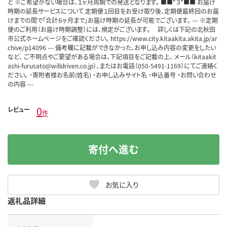
ど ※ご希望がない場合は、１ヶ月周期での発送となります。 ■■*３*■■ お届け
時期の延長サービスについて 定期便１回目をお受け取り後、定期便最終回のお届
けまでの間で「合計６ヶ月まで」お届け時期の延長が可能でございます。 --- ※定期
便のご利用（お届け時期調整）には、規定がございます。 詳しくは下記の北秋田
市公式ホームページをご確認ください。 https://www.city.kitaakita.akita.jp/ar
chive/p14096 --- 備考欄に記載ができなかった、お申し込み内容の変更をしたい
など、 ご不明点やご要望がある場合は、下記項目をご記載の上、 メール（kitaakit
ashi-furusato@willdriven.co.jp）、またはお電話（050-5491-1169）にてご連絡く
ださい。 ・寄附者様お名前(姓名) ・お申し込みサイト名 ・申込番号 ・お問い合わせ
の内容 ---
0
レビュー
件
寄付へ進む
お気に入り
返礼品詳細