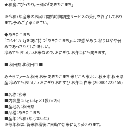
★和食にぴったり。王道の「あきたこまち」
※令和7年産米のお届け開始時期調整サービスの受付を終了しており
ます。予めご了承ください。
◆あきたこまち
「コシヒカリ」を親に持つ「あきたこまち」は、粒感があり、粘りはやや弱
めであっさりとした味わい。
冷めてもおいしいお米なので、おにぎり、お弁当にも向きます。
■ 秋田県 北秋田市 ■
みそらファーム 秋田 お米 あきたこまち 米どころ 東北 北秋田市 秋田県
産 冷めてもおいしい おにぎり おむすび お弁当 白米 (260804222459)
■名称：玄米
■内容量：5kg (5kg×1袋)×2回
■産地名：秋田県
■品種：あきたこまち
■産年：令和7年（2025年）
※毎年秋頃、新米収穫後に自動で新米に切り替わります。