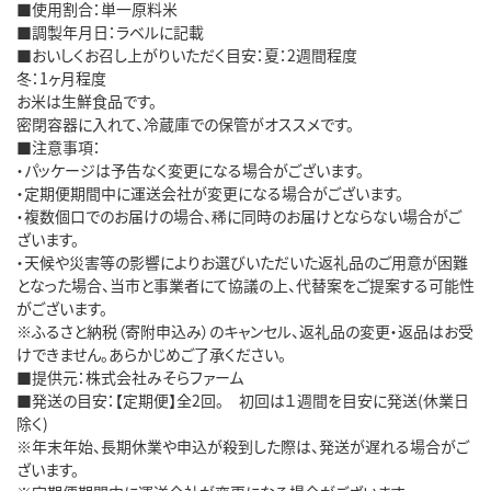
■使用割合：単一原料米
■調製年月日：ラベルに記載
■おいしくお召し上がりいただく目安：夏：2週間程度
冬：1ヶ月程度
お米は生鮮食品です。
密閉容器に入れて、冷蔵庫での保管がオススメです。
■注意事項：
・パッケージは予告なく変更になる場合がございます。
・定期便期間中に運送会社が変更になる場合がございます。
・複数個口でのお届けの場合、稀に同時のお届けとならない場合がご
ざいます。
・天候や災害等の影響によりお選びいただいた返礼品のご用意が困難
となった場合、当市と事業者にて協議の上、代替案をご提案する可能性
がございます。
※ふるさと納税（寄附申込み）のキャンセル、返礼品の変更・返品はお受
けできません。あらかじめご了承ください。
■提供元：株式会社みそらファーム
■発送の目安：【定期便】全2回。 初回は１週間を目安に発送(休業日
除く)
※年末年始、長期休業や申込が殺到した際は、発送が遅れる場合がご
ざいます。