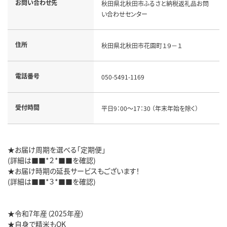
お問い合わせ先
秋田県北秋田市ふるさと納税返礼品お問
い合わせセンター
住所
秋田県北秋田市花園町１９－１
電話番号
050-5491-1169
受付時間
平日9：00～17：30 （年末年始を除く）
★お届け周期を選べる「定期便」
(詳細は■■*２*■■を確認)
★お届け時期の延長サービスもございます！
(詳細は■■*３*■■を確認)
★令和7年産（2025年産）
★自身で精米もOK