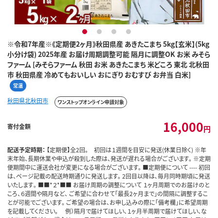
1
2
3
4
※令和7年産※《定期便2ヶ月》秋田県産 あきたこまち 5kg【玄米】(5kg
小分け袋) 2025年産 お届け周期調整可能 隔月に調整OK お米 みそら
ファーム [みそらファーム 秋田 お米 あきたこまち 米どころ 東北 北秋田
市 秋田県産 冷めてもおいしい おにぎり おむすび お弁当 白米]
常温
秋田県北秋田市
ワンストップオンライン申請対象
16,000
寄付金額
円
配送予定時期：
【定期便】全2回。 初回は１週間を目安に発送(休業日除く) ※年
末年始、長期休業や申込が殺到した際は、発送が遅れる場合がございます。 ※定期
便期間中に運送会社が変更になる場合がございます。 ■定期便について ---- 初回
は、ページ記載の配送時期通りに発送します。 2回目以降は､毎月同時期頃に発送
いたします｡ ■■*２*■■ お届け周期の調整について １ヶ月周期でのお届けのと
ころ、６週間や隔月など、 ご希望に合わせて「最長2ヶ月まで」の間隔に調整するこ
とが可能でございます。 ご希望の場合は、お申し込みの際に「備考欄」に希望周期
を記載してください。 例）隔月で届けてほしい、１ヶ月半周期で届けてほしい、な