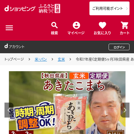
ご利用可能ポイント
検索
マイページ
お気に入り
カート
アカウント
ログイン
トップページ
米・パン
玄米
令和7年産《定期便5ヶ月》秋田県産 あき