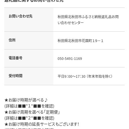
お問い合わせ先
秋田県北秋田市ふるさと納税返礼品お問
い合わせセンター
住所
秋田県北秋田市花園町１９－１
電話番号
050-5491-1169
受付時間
平日9：00～17：30 （年末年始を除く）
★お届け時期が選べる♪
(詳細は■■*１*■■を確認)
★お届け周期を選べる「定期便」
(詳細は■■*２*■■を確認)
★お届け時期の延長サービスもございます！