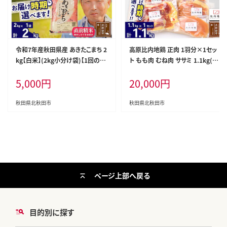
令和7年産秋田県産 あきたこまち 2
高原比内地鶏 正肉 1羽分×1セッ
kg【白米】(2kg小分け袋)【1回のみ
ト もも肉 むね肉 ササミ 1.1kg(1.1
お届け】2025年産 お届け時期選べ
kg×1セット)お届け時期選べる 小
5,000
円
20,000
円
る お米 おおもり [おおもり 秋田 お
分け 個包装 国産 冷凍 鶏肉 鳥肉
米 あきたこまち 米どころ 東北 北秋
とり肉 モモ肉 配送時期選べる
田市]
秋田県北秋田市
秋田県北秋田市
ページ上部へ戻る
目的別に探す