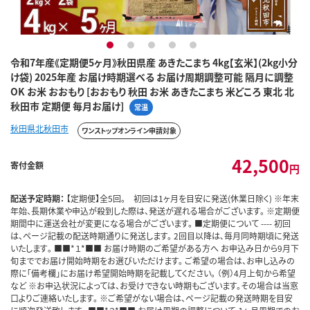
1
2
3
4
5
令和7年産《定期便5ヶ月》秋田県産 あきたこまち 4kg【玄米】(2kg小分
け袋) 2025年産 お届け時期選べる お届け周期調整可能 隔月に調整
OK お米 おおもり [おおもり 秋田 お米 あきたこまち 米どころ 東北 北
秋田市 定期便 毎月お届け]
常温
秋田県北秋田市
ワンストップオンライン申請対象
42,500
寄付金額
円
配送予定時期：
【定期便】全5回。 初回は1ヶ月を目安に発送(休業日除く) ※年末
年始、長期休業や申込が殺到した際は、発送が遅れる場合がございます。 ※定期便
期間中に運送会社が変更になる場合がございます。 ■定期便について ---- 初回
は、ページ記載の配送時期通りに発送します。 2回目以降は､毎月同時期頃に発送
いたします｡ ■■*１*■■ お届け時期のご希望がある方へ お申込み日から9月下
旬まででお届け開始時期をお選びいただけます。 ご希望の場合は、お申し込みの
際に「備考欄」にお届け希望開始時期を記載してください。 （例）4月上旬から希望
など ※お申込状況によっては、お受けできない時期もございます。その場合は当窓
口よりご連絡いたします。 ※ご希望がない場合は、ページ記載の発送時期を目安