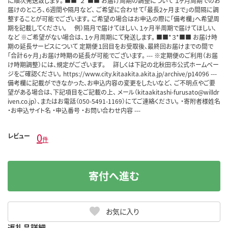
に順次発送致します。 ■■*２*■■ お届け周期の調整について １ヶ月周期でのお
届けのところ、６週間や隔月など、 ご希望に合わせて「最長2ヶ月まで」の間隔に調
整することが可能でございます。 ご希望の場合はお申込の際に「備考欄」へ希望周
期を記載してください。 例）隔月で届けてほしい、１ヶ月半周期で届けてほしい、
など ※ご希望がない場合は、１ヶ月周期にて発送します。 ■■*３*■■ お届け時
期の延長サービスについて 定期便１回目をお受取後、最終回お届けまでの間で
「合計６ヶ月」お届け時期の延長が可能でございます。 --- ※定期便のご利用（お届
け時期調整）には、規定がございます。 詳しくは下記の北秋田市公式ホームペー
ジをご確認ください。 https://www.city.kitaakita.akita.jp/archive/p14096 ---
備考欄に記載ができなかった、お申込内容の変更をしたいなど、 ご不明点やご要
望がある場合は、下記項目をご記載の上、 メール（kitaakitashi-furusato@willdr
iven.co.jp）、またはお電話（050-5491-1169）にてご連絡ください。 ・寄附者様姓名
・お申込サイト名 ・申込番号 ・お問い合わせ内容 ---
0
レビュー
件
寄付へ進む
お気に入り
返礼品詳細