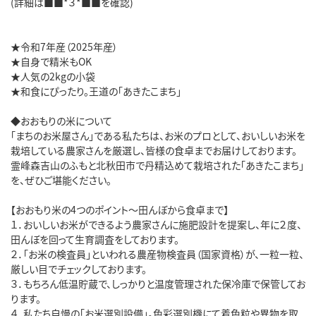
(詳細は■■*３*■■を確認)
★令和7年産（2025年産）
★自身で精米もOK
★人気の2kgの小袋
★和食にぴったり。王道の「あきたこまち」
◆おおもりの米について
「まちのお米屋さん」である私たちは、お米のプロとして、おいしいお米を
栽培している農家さんを厳選し、皆様の食卓までお届けしております。
霊峰森吉山のふもと北秋田市で丹精込めて栽培された「あきたこまち」
を、ぜひご堪能ください。
【おおもり米の4つのポイント～田んぼから食卓まで】
１．おいしいお米ができるよう農家さんに施肥設計を提案し、年に２度、
田んぼを回って生育調査をしております。
２．「お米の検査員」といわれる農産物検査員（国家資格）が、一粒一粒、
厳しい目でチェックしております。
３．もちろん低温貯蔵で、しっかりと温度管理された保冷庫で保管してお
ります。
４．私たち自慢の「お米選別設備」。色彩選別機にて着色粒や異物を取