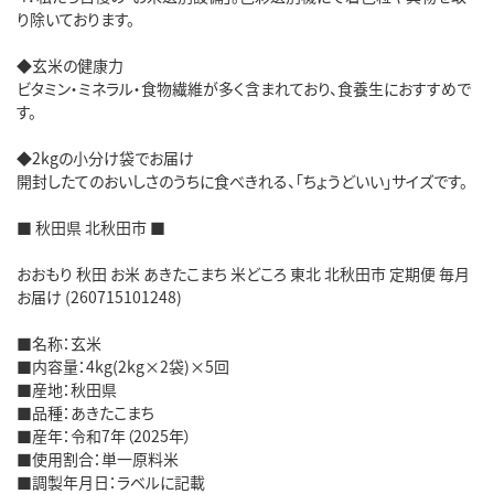
り除いております。
◆玄米の健康力
ビタミン・ミネラル・食物繊維が多く含まれており、食養生におすすめで
す。
◆2kgの小分け袋でお届け
開封したてのおいしさのうちに食べきれる、「ちょうどいい」サイズです。
■ 秋田県 北秋田市 ■
おおもり 秋田 お米 あきたこまち 米どころ 東北 北秋田市 定期便 毎月
お届け (260715101248)
■名称：玄米
■内容量：4kg(2kg×2袋)×5回
■産地：秋田県
■品種：あきたこまち
■産年：令和7年（2025年）
■使用割合：単一原料米
■調製年月日：ラベルに記載