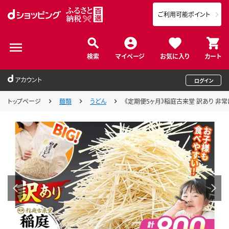
ご利用可能ポイント
検索
マイページ
お気に入り
カート
アカウント
ログイン
トップページ
麺類
うどん
《定期便5ヶ月》稲庭古来堂 訳あり 非常に