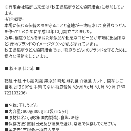
※有限会社稲庭古来堂は『秋田県稲庭うどん協同組合』に参加してい
ます。
-組合概要-
本場に伝わる伝統の味を守ることと産地が一致結束して良質なうどん
を作っていくために平成13年10月設立されました。
近年、稲庭うどんをまねた類似品や粗悪なコピー品が市場に出回るな
ど、産地ブランドのイメージダウンが危ぶまれています。
秋田県稲庭うどん協同組合では、「稲庭うどん」のブランドを守るために
様々な活動をしています。
■ 秋田県 仙北市 ■
乾麺 干麺 干し麺 細麺 無添加 時短 離乳食 介護食 カット手間なし ご
当地 お取り寄せ 手綯 てない 稲庭饂飩 5か月 5ヵ月 5カ月 5ケ月 (260
722103236)
■名称：干しうどん
■内容量：800g(800g×1袋)×5ヶ月
■原材料名：小麦粉(国内製造)、食塩、澱粉
■保存方法：直射日光及び湿気を避け、常温で保存してください。
■製造者：有限会社稲庭古来堂