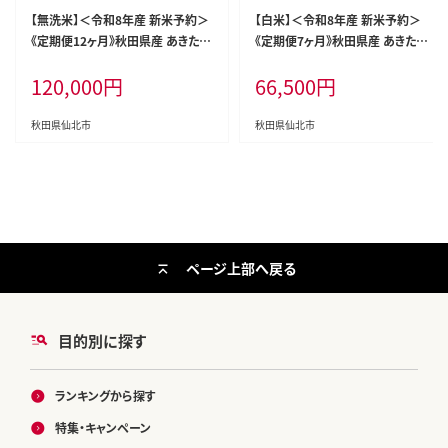
【無洗米】＜令和8年産 新米予約＞
【白米】＜令和8年産 新米予約＞
《定期便12ヶ月》秋田県産 あきたこ
《定期便7ヶ月》秋田県産 あきたこま
まち 5kg (5kg×1袋) ×12回 5キ
ち 5kg (5kg×1袋)×7回 5キロ お
120,000
円
66,500
円
ロ お米 匠 [サンファーム西木 米5k
米 匠 [サンファーム西木 米5kg 米
g 米 5kg 米 5kg定期便 お米定期
5kg 米 5kg定期便 お米定期便 白
便 あきたこまち ごはん 米 お米]
米 あきたこまち ごはん 米 お米 精
秋田県仙北市
秋田県仙北市
米5kg]
ページ上部へ戻る
目的別に探す
ランキングから探す
特集・キャンペーン