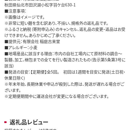
秋田県仙北市田沢湖小松字羽ケ台630-1
■注意事項：
※画像はイメージです。
※非常に短い麺を含む訳あり、不揃い、規格外の返礼品です。
※ふるさと納税（寄附申込み）のキャンセル、返礼品の変更・返品はお受
けできません。あらかじめご了承ください。
■提供元：有限会社 稲庭古来堂
■アレルギー：小麦
■地場産品に該当する理由：市内の自社工場内にて原材料の調合～
製麺、加工、梱包までの全てを行い製造されたもの（告示第5条第3号に
該当）
■発送の目安：【定期便】全5回。 初回は1週間を目安に発送(土日祝・
休業日除く)
※年末年始、長期休業や申込が殺到した際は、発送が遅れる場合がご
ざいます。
※定期便期間中に運送会社が変更になる場合がございます。
返礼品レビュー