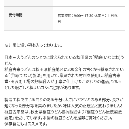
受付時間
営業時間： 9:00～17:30 休業日： 土日祝
日
※非常に短い麺も入っております。
日本三大うどんのひとつに数えられている秋田県の「稲庭(いなにわ)う
どん」。
稲庭古来うどんは秋田県稲庭地区に300余年の古くから継承されてい
る「手綯(てない)製法」を用いて、厳選された材料を使用し、稲庭古来
堂・田沢湖工場の熟練職人が丁寧に仕上げたこだわりの逸品。ツルッ
とした喉ごしと程よいコシに定評があります。
製造工程で生じる曲りのある部分、太さにバラツキのある部分、長さが
短くなった部分等を集めましたが、味は人気の正規品と変わりません！
稲庭古来堂は、秋田県稲庭うどん協同組合より『稲庭うどん伝統製法
認定』を受けています。本物の稲庭うどんを是非ご賞味ください。
保存食にもオススメです。