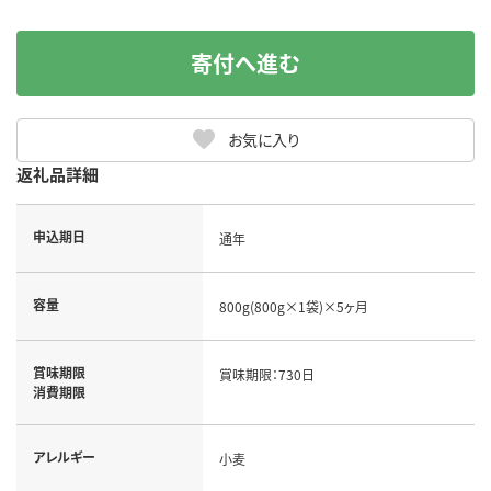
寄付へ進む
お気に入り
返礼品詳細
申込期日
通年
容量
800g(800g×1袋)×5ヶ月
賞味期限
賞味期限：730日
消費期限
アレルギー
小麦