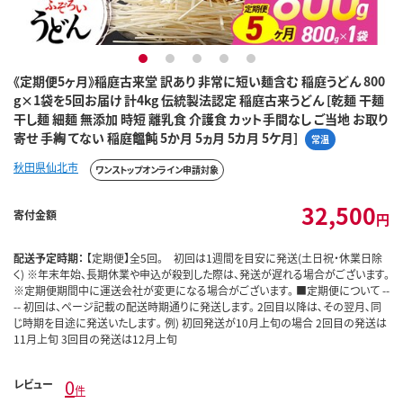
1
2
3
4
5
《定期便5ヶ月》稲庭古来堂 訳あり 非常に短い麺含む 稲庭うどん 800
g×1袋を5回お届け 計4kg 伝統製法認定 稲庭古来うどん [乾麺 干麺
干し麺 細麺 無添加 時短 離乳食 介護食 カット手間なし ご当地 お取り
寄せ 手綯 てない 稲庭饂飩 5か月 5ヵ月 5カ月 5ケ月]
常温
秋田県仙北市
ワンストップオンライン申請対象
32,500
寄付金額
円
配送予定時期：
【定期便】全5回。 初回は1週間を目安に発送(土日祝・休業日除
く) ※年末年始、長期休業や申込が殺到した際は、発送が遅れる場合がございます。
※定期便期間中に運送会社が変更になる場合がございます。 ■定期便について --
-- 初回は、ページ記載の配送時期通りに発送します。 2回目以降は､その翌月､同
じ時期を目途に発送いたします｡ 例) 初回発送が10月上旬の場合 2回目の発送は
11月上旬 3回目の発送は12月上旬
0
レビュー
件