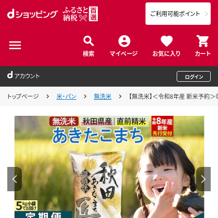
ご利用可能ポイント
検索
マイページ
お気に入り
カート
アカウント
ログイン
トップページ
米・パン
無洗米
【無洗米】＜令和8年産 新米予約＞《定期