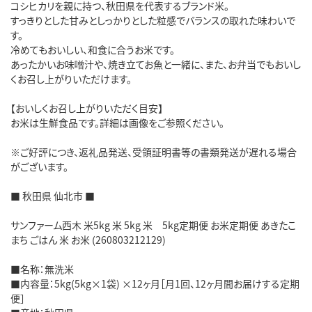
コシヒカリを親に持つ、秋田県を代表するブランド米。
すっきりとした甘みとしっかりとした粒感でバランスの取れた味わいで
す。
冷めてもおいしい、和食に合うお米です。
あったかいお味噌汁や、焼き立てお魚と一緒に、また、お弁当でもおいし
くお召し上がりいただけます。
【おいしくお召し上がりいただく目安】
お米は生鮮食品です。詳細は画像をご参照ください。
※ご好評につき、返礼品発送、受領証明書等の書類発送が遅れる場合
がございます。
■ 秋田県 仙北市 ■
サンファーム西木 米5kg 米 5kg 米 5kg定期便 お米定期便 あきたこ
まち ごはん 米 お米 (260803212129)
■名称：無洗米
■内容量：5kg(5kg×1袋) ×12ヶ月［月1回、12ヶ月間お届けする定期
便］