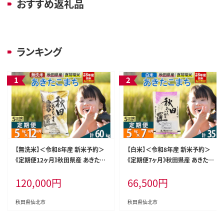
おすすめ返礼品
ランキング
【無洗米】＜令和8年産 新米予約＞
【白米】＜令和8年産 新米予約＞
《定期便12ヶ月》秋田県産 あきたこ
《定期便7ヶ月》秋田県産 あきたこま
まち 5kg (5kg×1袋) ×12回 5キ
ち 5kg (5kg×1袋)×7回 5キロ お
120,000
円
66,500
円
ロ お米 匠 [サンファーム西木 米5k
米 匠 [サンファーム西木 米5kg 米
g 米 5kg 米 5kg定期便 お米定期
5kg 米 5kg定期便 お米定期便 白
便 あきたこまち ごはん 米 お米]
米 あきたこまち ごはん 米 お米 精
秋田県仙北市
秋田県仙北市
米5kg]