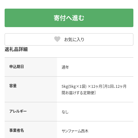
寄付へ進む
お気に入り
返礼品詳細
申込期日
通年
容量
5kg(5kg×1袋) ×12ヶ月［月1回、12ヶ月
間お届けする定期便］
アレルギー
なし
事業者名
サンファーム西木