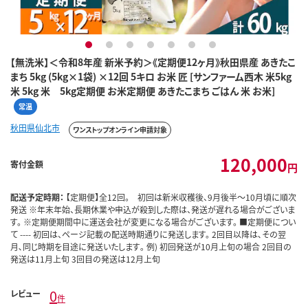
1
2
3
4
5
6
7
【無洗米】＜令和8年産 新米予約＞《定期便12ヶ月》秋田県産 あきたこ
まち 5kg (5kg×1袋) ×12回 5キロ お米 匠 [サンファーム西木 米5kg
米 5kg 米 5kg定期便 お米定期便 あきたこまち ごはん 米 お米]
常温
秋田県仙北市
ワンストップオンライン申請対象
120,000
寄付金額
円
配送予定時期：
【定期便】全12回。 初回は新米収穫後、9月後半～10月頃に順次
発送 ※年末年始、長期休業や申込が殺到した際は、発送が遅れる場合がございま
す。 ※定期便期間中に運送会社が変更になる場合がございます。 ■定期便につい
て ---- 初回は、ページ記載の配送時期通りに発送します。 2回目以降は､その翌
月､同じ時期を目途に発送いたします｡ 例) 初回発送が10月上旬の場合 2回目の
発送は11月上旬 3回目の発送は12月上旬
0
レビュー
件