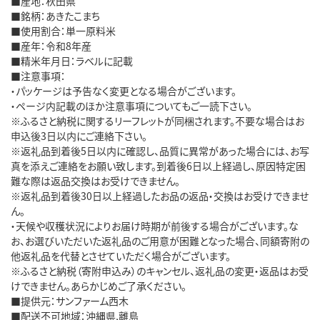
■産地：秋田県
■銘柄：あきたこまち
■使用割合：単一原料米
■産年：令和8年産
■精米年月日：ラベルに記載
■注意事項：
・パッケージは予告なく変更となる場合がございます。
・ページ内記載のほか注意事項についてもご一読下さい。
※ふるさと納税に関するリーフレットが同梱されます。不要な場合はお
申込後3日以内にご連絡下さい。
※返礼品到着後5日以内に確認し、品質に異常があった場合には、お写
真を添えご連絡をお願い致します。到着後6日以上経過し、原因特定困
難な際は返品交換はお受けできません。
※返礼品到着後30日以上経過したお品の返品・交換はお受けできませ
ん。
・天候や収穫状況によりお届け時期が前後する場合がございます。な
お、お選びいただいた返礼品のご用意が困難となった場合、同額寄附の
他返礼品を代替とさせていただく場合がございます。
※ふるさと納税（寄附申込み）のキャンセル、返礼品の変更・返品はお受
けできません。あらかじめご了承ください。
■提供元：サンファーム西木
■配送不可地域：沖縄県,離島