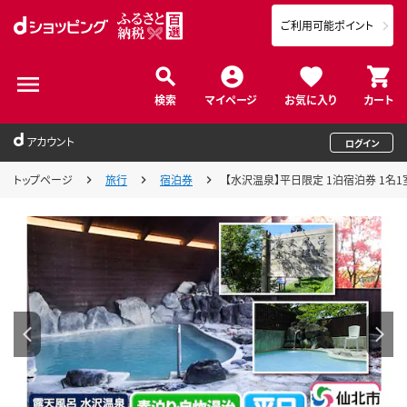
ご利用可能ポイント
検索
マイページ
お気に入り
カート
アカウント
ログイン
トップページ
旅行
宿泊券
【水沢温泉】平日限定 1泊宿泊券 1名1