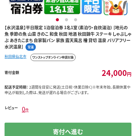
1
2
3
【水沢温泉】平日限定 1泊宿泊券 1名1室（素泊り・自炊湯治） [地元の
魚 季節の魚 山菜 きのこ 和食 秋田 地酒 秋田錦牛 ステーキ しゃぶしゃ
ぶ あきたこまち 自家製パン 家族 露天風呂 檜 貸切 温泉 バリアフリー
水沢温泉]
常温
秋田県仙北市
ワンストップオンライン申請対象
24,000
寄付金額
円
配送予定時期：
2週間を目安に発送(土日祝・休業日除く)※年末年始、長期休業や
申込が殺到した際は、発送が遅れる場合がございます。
0
レビュー
件
寄付へ進む