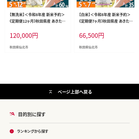
【無洗米】＜令和8年産 新米予約＞
【白米】＜令和8年産 新米予約＞
《定期便12ヶ月》秋田県産 あきたこ
《定期便7ヶ月》秋田県産 あきたこま
まち 5kg (5kg×1袋) ×12回 5キ
ち 5kg (5kg×1袋)×7回 5キロ お
120,000
円
66,500
円
ロ お米 匠 [サンファーム西木 米5k
米 匠 [サンファーム西木 米5kg 米
g 米 5kg 米 5kg定期便 お米定期
5kg 米 5kg定期便 お米定期便 白
便 あきたこまち ごはん 米 お米]
米 あきたこまち ごはん 米 お米 精
秋田県仙北市
秋田県仙北市
米5kg]
ページ上部へ戻る
目的別に探す
ランキングから探す