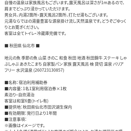
自慢の温泉は家族風呂もございます。露天風呂は深さが1mあるので、
肩までどっぷり浸かっていただけます。
男女共、内湯2箇所・露天風呂2箇所、打たせ湯もございます。
元湯ならではの湯量豊富な源泉掛け流し天然温泉です。どうぞごゆっく
りとお寛ぎください。
客室は全てトイレ・冷蔵庫完備です。
■ 秋田県 仙北市 ■
地元の魚 季節の魚 山菜 きのこ 和食 秋田 地酒 秋田錦牛 ステーキ しゃ
ぶしゃぶ あきたこまち 自家製パン 家族 露天風呂 檜 貸切 温泉 バリア
フリー 水沢温泉 (260723130857)
■名称：宿泊利用補助券
■内容量：1名1室利用宿泊券×1枚
素泊り・自炊湯治
客室は和室6畳(トイレ有)
■提供地：秋田県仙北市田沢湖生保内
■有効期限：発行日より1年間
■注意事項：
※画像はイメージです。