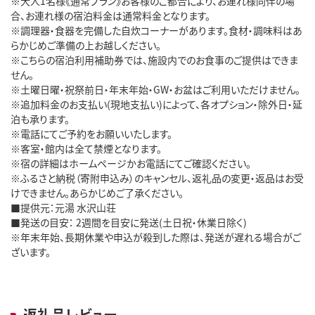
※大人1名様《通常プラン》お客様のご都合により、お連れ様同伴の場
合、お連れ様の宿泊料金は通常料金となります。
※調理器・食器を完備した自炊コーナーがあります。食材・調味料はあ
らかじめご準備の上お越しください。
※こちらの宿泊利用補助券では、施設内でのお食事のご提供はできま
せん。
※土曜日曜・祝祭前日・年末年始・GW・お盆はご利用いただけません。
※追加料金のお支払い(現地支払い)によって、各オプション・除外日・延
泊も承ります。
※電話にてご予約をお願いいたします。
※客室・館内は全て禁煙となります。
※宿の詳細はホームページかお電話にてご確認ください。
※ふるさと納税（寄附申込み）のキャンセル、返礼品の変更・返品はお受
けできません。あらかじめご了承ください。
■提供元：元湯 水沢山荘
■発送の目安： 2週間を目安に発送(土日祝・休業日除く)
※年末年始、長期休業や申込が殺到した際は、発送が遅れる場合がご
ざいます。
返礼品レビュー