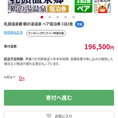
1
2
3
4
5
乳頭温泉郷 鶴の湯温泉 ペア宿泊券 1泊2食
常温
秋田県仙北市
ワンストップオンライン申請対象
196,500
寄付金額
円
配送予定時期：
準備でき次第発送※年末年始等、長期休業や申し込みが殺到した
場合など発送が遅れる場合もございます。
0
レビュー
件
寄付へ進む
お気に入り