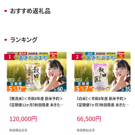
おすすめ返礼品
ランキング
【無洗米】＜令和8年産 新米予約＞
【白米】＜令和8年産 新米予約＞
《定期便12ヶ月》秋田県産 あきたこ
《定期便7ヶ月》秋田県産 あきたこま
まち 5kg (5kg×1袋) ×12回 5キ
ち 5kg (5kg×1袋)×7回 5キロ お
120,000
円
66,500
円
ロ お米 匠 [サンファーム西木 米5k
米 匠 [サンファーム西木 米5kg 米
g 米 5kg 米 5kg定期便 お米定期
5kg 米 5kg定期便 お米定期便 白
便 あきたこまち ごはん 米 お米]
米 あきたこまち ごはん 米 お米 精
秋田県仙北市
秋田県仙北市