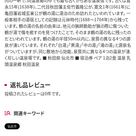
内の一軒で、同温泉郷の中でも最も古くからある温泉宿です。 古くは寛
永15年(1638年)、二代目秋田藩主佐竹義隆公が、寛文1年(1661年)に
亀田藩岩城玄蕃公が鶴の湯に湯治のため訪れたといわれています。 一
般客相手の湯宿としての記録は元禄時代(1688～1704年)から残って
います。 鶴の湯の名前の由来は、地元の猟師勘助が猟の際に傷ついた
鶴が湯で傷を癒すのを見つけたことで、そのまま鶴の湯の名に残ったの
だといわれています。 鶴の湯の半径50m以内に、泉質の異なる4つの源
泉が湧いています。 それぞれ「白湯」「黒湯」「中の湯」「滝の湯」と源泉名
がついていますが、同じ敷地から効能、泉質共に異なる4つの温泉が湧
く珍しい温泉場です。 ■ 秋田県 仙北市 ■ 宿泊券 ペア 1泊2食 温泉 乳
頭温泉郷 秋田温泉
返礼品レビュー
投稿されたレビューは0件です。
関連キーワード
仙北市