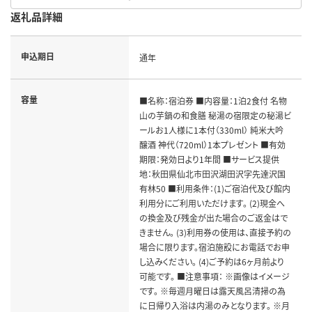
返礼品詳細
申込期日
通年
容量
■名称：宿泊券 ■内容量：1泊2食付 名物
山の芋鍋の和食膳 秘湯の宿限定の秘湯ビ
ールお1人様に1本付（330ml） 純米大吟
醸酒 神代（720ml）1本プレゼント ■有効
期限：発効日より1年間 ■サービス提供
地：秋田県仙北市田沢湖田沢字先達沢国
有林50 ■利用条件：(1)ご宿泊代及び館内
利用分にご利用いただけます。 (2)現金へ
の換金及び残金が出た場合のご返金はで
きません。 (3)利用券の使用は、直接予約の
場合に限ります。宿泊施設にお電話でお申
し込みください。 (4)ご予約は6ヶ月前より
可能です。 ■注意事項： ※画像はイメージ
です。 ※毎週月曜日は露天風呂清掃の為
に日帰り入浴は内湯のみとなります。 ※月